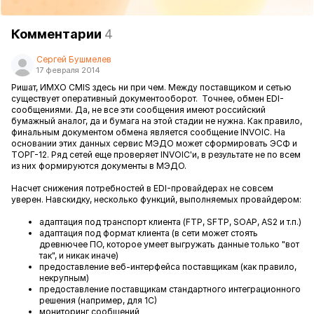
Комментарии
4
Сергей Бушмелев
17 февраля 2014
Ришат, ИМХО CMIS здесь ни при чем. Между поставщиком и сетью
существует оперативный документооборот. Точнее, обмен EDI-
сообщениями. Да, не все эти сообщения имеют российский
бумажный аналог, да и бумага на этой стадии не нужна. Как правило,
финальным документом обмена является сообщение INVOIC. На
основании этих данных сервис МЭДО может сформировать ЭСФ и
ТОРГ-12. Ряд сетей еще проверяет INVOIC'и, в результате не по всем
из них формируются документы в МЭДО.
Насчет снижения потребностей в EDI-провайдерах не совсем
уверен. Навскидку, несколько функций, выполняемых провайдером:
адаптация под транспорт клиента (FTP, SFTP, SOAP, AS2 и т.п.)
адаптация под формат клиента (в сети может стоять
древнючее ПО, которое умеет выгружать данные только "вот
так", и никак иначе)
предоставление веб-интерфейса поставщикам (как правило,
некрупным)
предоставление поставщикам стандартного интеграционного
решения (например, для 1С)
мониторинг сообщений