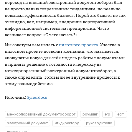
переход на внешний электронный документооборот был
не просто данью современным тенденциям, но реально
повышал эффективность бизнеса. Порой это бывает не так
очевидно, как, например, внедрение корпоративной
информационной системы на предприятии. Часто
возникает вопрос: «С чего начать?».
Мы советуем вам начать с
пилотного проекта
. Участие в
пилотном проекте позволит компании, что называется,
«пощупать» новую для себя модель работы с документами
и принять решение о готовности к переходу на
межкорпоративный электронный документооборот, а
также определить, готовы ли ее внутренние процессы к
этому взаимодействию.
Источник:
Synerdocs
межкорпоративный документооборот
роуминг
erp
ecm
электронный документ
ит-директору
руководителю
интеграция