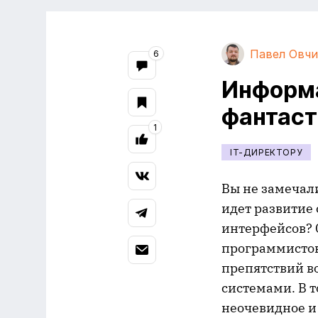
Павел Овч
6
Информ
фантаст
1
IT-ДИРЕКТОРУ
Вы не замечали
идет развитие
интерфейсов? 
программистов
препятствий в
системами. В т
неочевидное и 