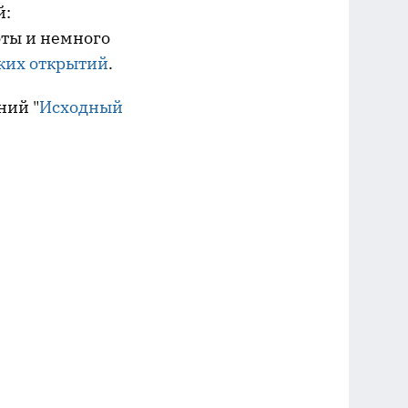
й:
оты и немного
ких открытий
.
ний "
Исходный