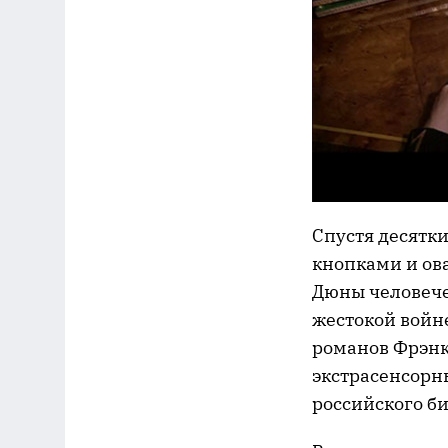
Спустя десятк
кнопками и ова
Дюны человече
жестокой войн
романов Фрэнк
экстрасенсорн
российского би