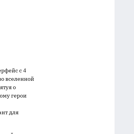
рфейс с 4
во вселенной
ятуя о
ому герои
ант для