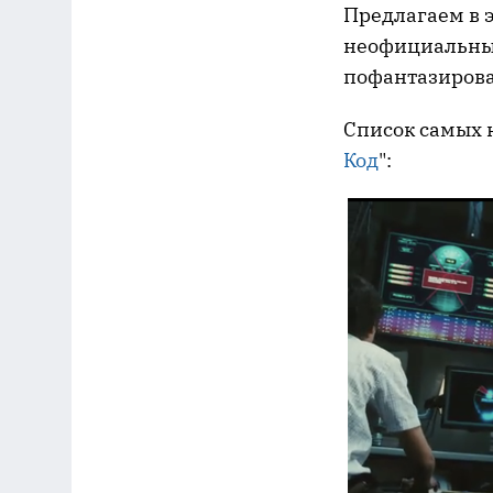
Предлагаем в 
неофициальный
пофантазирова
Список самых 
Код
":