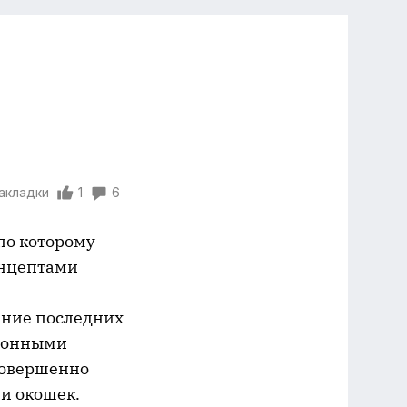
закладки
1
6
по которому
онцептами
ение последних
ционными
 совершенно
 и окошек.