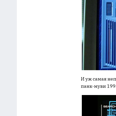
И уж самая не
панк-муви 1995