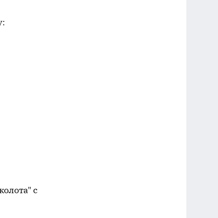
у:
колота" с