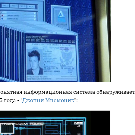
понятная информационная система обнаруживаетс
 года - "
Джонни Мнемоник
":