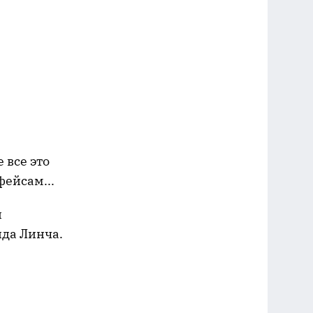
 все это
фейсам...
и
ида Линча.