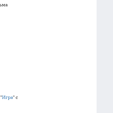
льма
"
Игра
" с