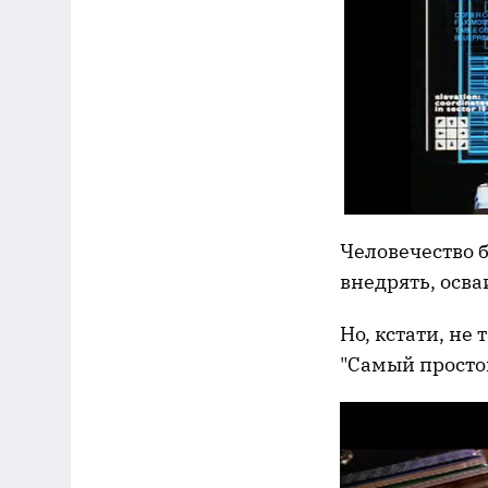
Человечество б
внедрять, осва
Но, кстати, не
"Самый просто