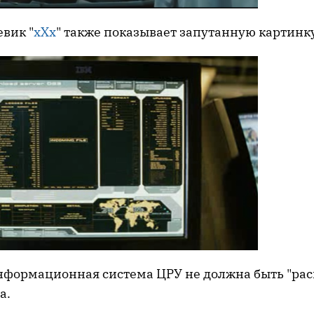
вик "
xXx
" также показывает запутанную картинк
информационная система ЦРУ не должна быть "рас
а.