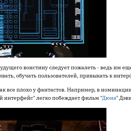
удущего воистину следует пожалеть - ведь им еще
ивать, обучать пользователей, привыкать к интер
 так все плохо у фантастов. Например, в номинаци
й интерфейс" легко побеждает фильм "
Дюна
" Дэв