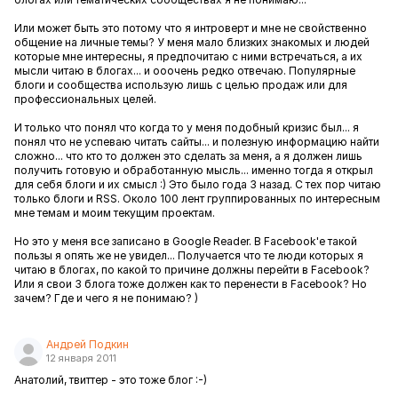
Или может быть это потому что я интроверт и мне не свойственно
общение на личные темы? У меня мало близких знакомых и людей
которые мне интересны, я предпочитаю с ними встречаться, а их
мысли читаю в блогах... и ооочень редко отвечаю. Популярные
блоги и сообщества использую лишь с целью продаж или для
профессиональных целей.
И только что понял что когда то у меня подобный кризис был... я
понял что не успеваю читать сайты... и полезную информацию найти
сложно... что кто то должен это сделать за меня, а я должен лишь
получить готовую и обработанную мысль... именно тогда я открыл
для себя блоги и их смысл :) Это было года 3 назад. С тех пор читаю
только блоги и RSS. Около 100 лент группированных по интересным
мне темам и моим текущим проектам.
Но это у меня все записано в Google Reader. В Facebook'е такой
пользы я опять же не увидел... Получается что те люди которых я
читаю в блогах, по какой то причине должны перейти в Facebook?
Или я свои 3 блога тоже должен как то перенести в Facebook? Но
зачем? Где и чего я не понимаю? )
Андрей Подкин
12 января 2011
Анатолий, твиттер - это тоже блог :-)