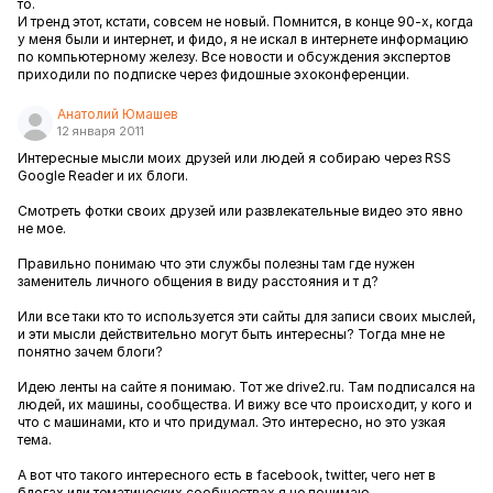
то.
И тренд этот, кстати, совсем не новый. Помнится, в конце 90-х, когда
у меня были и интернет, и фидо, я не искал в интернете информацию
по компьютерному железу. Все новости и обсуждения экспертов
приходили по подписке через фидошные эхоконференции.
Анатолий Юмашев
12 января 2011
Интересные мысли моих друзей или людей я собираю через RSS
Google Reader и их блоги.
Смотреть фотки своих друзей или развлекательные видео это явно
не мое.
Правильно понимаю что эти службы полезны там где нужен
заменитель личного общения в виду расстояния и т д?
Или все таки кто то используется эти сайты для записи своих мыслей,
и эти мысли действительно могут быть интересны? Тогда мне не
понятно зачем блоги?
Идею ленты на сайте я понимаю. Тот же drive2.ru. Там подписался на
людей, их машины, сообщества. И вижу все что происходит, у кого и
что с машинами, кто и что придумал. Это интересно, но это узкая
тема.
А вот что такого интересного есть в facebook, twitter, чего нет в
блогах или тематических сообществах я не понимаю...