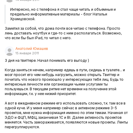
Интересно, но с телефона я стал чаще читать и объемные и
предельно информативные материалы - блог Натальи
Храмцовской.
Заметил за собой, что дома почти все читаю с телефона. Просто
лень доставать ноутбук и где-то с ним располагаться. Возможно,
что если бы был iPad, то читал с него.
Анатолий Юмашев
15 января 2011
3 дня на твиттере. Начал понимать его выгоду )
Когда заняться нечем, например едешь в пути, сидишь в туалете... и
мозг просит его чем нибудь нагрузить, можно открыть Твиттер и
почитать что нового произошло у интересующих тебя лиц. Будь то
интересные личности или организации чьими услугами ты
пользуешься. В текущем ритме нет времени на получение этой
информации, т.к. у нее низкий приоритет.
А вот в ежедневном режиме его использовать сложно, т.к. там все в
одной куче. И у меня например сейчас в активном режиме 3-5
проектов, мне нужна информация именно по этим темам. Начиная от
ЭДО и ФЦП, МФЦ, заканчивая 1С и BI. Далее активность проектов
меняется. Часть замораживается, появляются новые проекты. Ленты
перегруппируются.