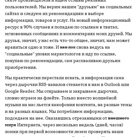
сайте производителя и ищем отзывы реальных
пользователей. Мы верим нашим "друзьям" на социальных
сайтах и следуем их рекомендациям в выборе
информации, товаров и услуг. На новый информационный
ресурс в 90% случаев я попадаю по ссылкам в твитах,
мгновенных сообщениях и комментариях моих друзей. Мы
друзья, значит, у нас есть что-то общее, значит, нам может
нравиться одно и тоже. И
как лох
снова ведусь на
"социальные" уловки маркетологов и иду по ссылке,
покупаю по рекомендации, сам расхваливаю друзьям
приобретения.
Мы практически перестали искать, и информация сама
через дырочки RSS-каналов стекается к нам в Outlook или
Google Reader. Мы открываем и закрываем дырочки,
словно играем на флейте. Только вместо волшебной
музыки на нас льется какофония контента, на разные темы
и на разных языках. Мы потребляем информацию,
подседаем на нее. Оказавшись отрезанными от
внешнего
мира
Интернета, через несколько недель (дней, часов)
ломки при первой возможности лезем проверять наши