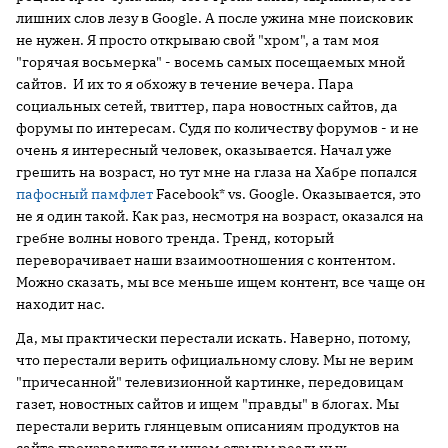
лишних слов лезу в Google. А после ужина мне поисковик
не нужен. Я просто открываю свой "хром", а там моя
"горячая восьмерка" - восемь самых посещаемых мной
сайтов. И их то я обхожу в течение вечера. Пара
социальных сетей, твиттер, пара новостных сайтов, да
форумы по интересам. Судя по количеству форумов - и не
очень я интересный человек, оказывается. Начал уже
грешить на возраст, но тут мне на глаза на Хабре попался
пафосный памфлет
Facebook* vs. Google. Оказывается, это
не я один такой. Как раз, несмотря на возраст, оказался на
гребне волны нового тренда. Тренд, который
переворачивает наши взаимоотношения с контентом.
Можно сказать, мы все меньше ищем контент, все чаще он
находит нас.
Да, мы практически перестали искать. Наверно, потому,
что перестали верить официальному слову. Мы не верим
"причесанной" телевизионной картинке, передовицам
газет, новостных сайтов и ищем "правды" в блогах. Мы
перестали верить глянцевым описаниям продуктов на