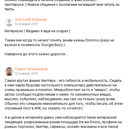
твиттерное :) Живое общение с коллегами не мешает мне читать их
твиты.
Анатолий Юмашев
12 января 2011
Интересно ) Видимо я еще не созрел )
Также как когда то не мог понять зачем нужны блоги и сразу не
въехал в полезность Google Buzz )
Наверное до этого нужно дорости...
Павел Овчинников
12 января 2011
Самая крутая фишка твиттера - его гибкость и мобильность. Сидеть
в нем через браузер настольного компьютера действительно не
очень правильно и понятно. Микроблоггинг на то и "микро", чтобы
автор сообщал подписчикам о каких-то сиюминутных вещах,
мыслях, событиях, наблюдениях, как смс-ка только сразу всем.
Обычно это слишком незначительно для того, чтобы писать об этом
огромный пост в ЖЖ, но сказать-то хочется:)
А в целом в интернете давно уже наблюдается такая интересная
тенденция: разрозненные ранее площадки (те же блоги, профили на
разных порталах, твиттер, сервисы, онлайн-магазины и все такое)