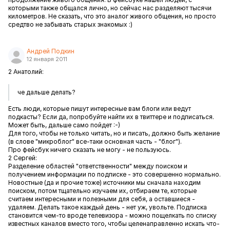
которыми также общался лично, но сейчас нас разделяют тысячи
километров. Не сказать, что это аналог живого общения, но просто
средтво не забывать старых знакомых :)
Андрей Подкин
12 января 2011
2 Анатолий:
че дальше делать?
Есть люди, которые пишут интересные вам блоги или ведут
подкасты? Если да, попробуйте найти их в твиттере и подписаться.
Может быть, дальше само пойдет :-)
Для того, чтобы не только читать, но и писать, должно быть желание
(в слове "микроблог" все-таки основная часть - "блог").
Про фейсбук ничего сказать не могу - не пользуюсь.
2 Сергей:
Разделение областей "ответственности" между поиском и
получением информации по подписке - это совершенно нормально.
Новостные (да и прочие тоже) источники мы сначала находим
поиском, потом тщательно изучаем их, отбираем те, которые
считаем интересными и полезными для себя, а оставшиеся -
удаляем. Делать такое каждый день - нет уж, увольте. Подписка
становится чем-то вроде телевизора - можно пощелкать по списку
известных каналов вместо того, чтобы целенаправленно искать что-