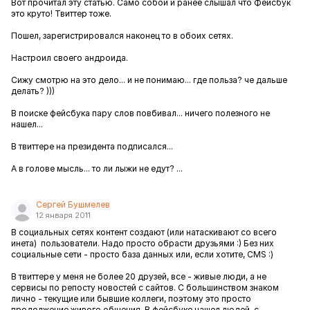
Вот прочитал эту статью. Само собой и ранее слышал что Фейсбук
это круто! Твиттер тоже.
Пошел, зарегистрировался наконец то в обоих сетях.
Настроил своего андроида.
Сижу смотрю на это дело... и не понимаю... где польза? че дальше
делать? )))
В поиске фейсбука пару слов повбивал... ничего полезного не
нашел...
В твиттере на президента подписался...
А в голове мысль... то ли лыжи не едут? ...
Сергей Бушмелев
12 января 2011
В социальных сетях контент создают (или натаскивают со всего
инета) пользователи. Надо просто обрасти друзьями :) Без них
социальные сети - просто база данных или, если хотите, CMS :)
В твиттере у меня не более 20 друзей, все - живые люди, а не
сервисы по репосту новостей с сайтов. С большинством знаком
лично - текущие или бывшие коллеги, поэтому это просто
продолжение живого общения. В фейсбуке нашел людей, с