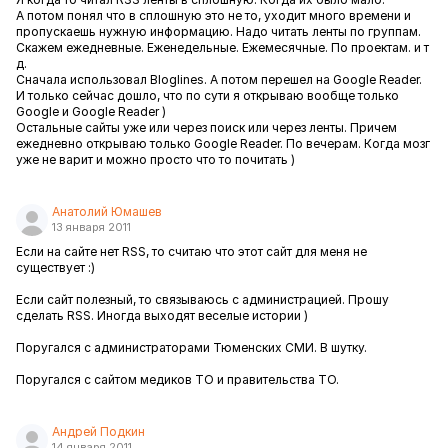
А потом понял что в сплошную это не то, уходит много времени и
пропускаешь нужную информацию. Надо читать ленты по группам.
Скажем ежедневные. Еженедельные. Ежемесячные. По проектам. и т
д.
Сначала использовал Bloglines. А потом перешел на Google Reader.
И только сейчас дошло, что по сути я открываю вообще только
Google и Google Reader )
Остальные сайты уже или через поиск или через ленты. Причем
ежедневно открываю только Google Reader. По вечерам. Когда мозг
уже не варит и можно просто что то почитать )
Анатолий Юмашев
13 января 2011
Если на сайте нет RSS, то считаю что этот сайт для меня не
существует :)
Если сайт полезный, то связываюсь с администрацией. Прошу
сделать RSS. Иногда выходят веселые истории )
Поругался с администраторами Тюменских СМИ. В шутку.
Поругался с сайтом медиков ТО и правительства ТО.
Андрей Подкин
14 января 2011