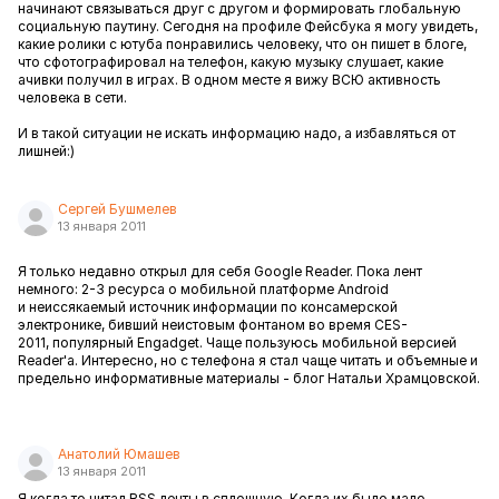
начинают связываться друг с другом и формировать глобальную
социальную паутину. Сегодня на профиле Фейсбука я могу увидеть,
какие ролики с ютуба понравились человеку, что он пишет в блоге,
что сфотографировал на телефон, какую музыку слушает, какие
ачивки получил в играх. В одном месте я вижу ВСЮ активность
человека в сети.
И в такой ситуации не искать информацию надо, а избавляться от
лишней:)
Сергей Бушмелев
13 января 2011
Я только недавно открыл для себя Google Reader. Пока лент
немного: 2-3 ресурса о мобильной платформе Android
и неиссякаемый источник информации по консамерской
электронике, бивший неистовым фонтаном во время CES-
2011, популярный Engadget. Чаще пользуюсь мобильной версией
Reader'а. Интересно, но с телефона я стал чаще читать и объемные и
предельно информативные материалы - блог Натальи Храмцовской.
Анатолий Юмашев
13 января 2011
Я когда то читал RSS ленты в сплошную. Когда их было мало.