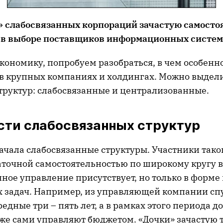
» слабосвязанных корпораций зачастую самосто
в выборе поставщиков информационных систем
экономику, попробуем разобраться, в чем особен
 крупных компаниях и холдингах. Можно выдели
труктур: слабосвязанные и централизованные.
сти слабосвязанных структур
ачала слабосвязанные структуры. Участники тако
аточной самостоятельностью по широкому кругу в
ное управление присутствует, но только в форме
х задач. Например, из управляющей компании сп
едные три – пять лет, а в рамках этого периода 
же сами управляют бюджетом. «Дочки» зачастую 