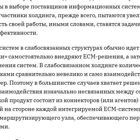
ы в выборе поставщиков информационных систем
участники холдинга, прежде всего, пытаются уве
сть своей работы, иными словами, ставятся зада
фективности.
систем в слабосвязанных структурах обычно идет
чки» самостоятельно внедряют ECM-решения, а за
нения систем. В слабосвязанном холдинге количе
ками сравнительно невелико и само взаимодейс
ер. Поэтому в большинстве случаев хватает реше
заимодействия изначально несвязанных между со
ой продукт состоит из коннекторов (или агентов)
й на стороне каждой интегрируемой ECM-систем
 маршрутизирующего узла, обеспечивающего пе
ми.