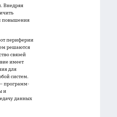
. Внедряя
личить
чи повышения
 от периферии
тем решаются
ство связей
твие имеет
ния для
бой систем.
 – программ-
ы и
редачу данных