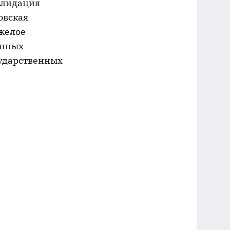
солидация
овская
яжелое
онных
сударственных