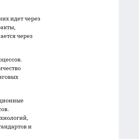
них идет через
ракты,
ается через
оцессов.
ичество
нговых
ационные
ов.
ехнологий,
тандартов и