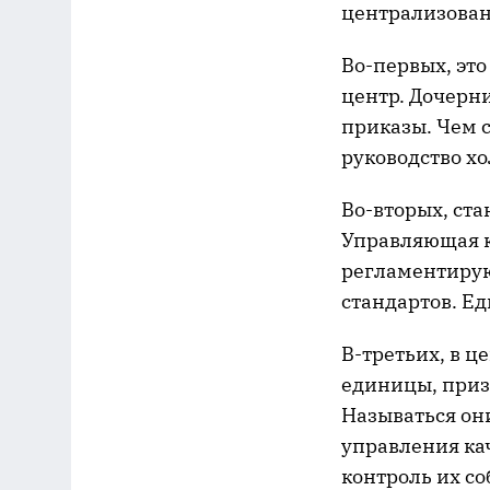
централизован
Во-первых, это
центр. Дочерн
приказы. Чем 
руководство хо
Во-вторых, ст
Управляющая к
регламентирую
стандартов. Ед
В-третьих, в 
единицы, приз
Называться он
управления кач
контроль их с