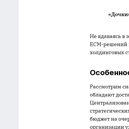
«Дочки
Не вдаваясь в 
ECM-решений в
холдинговых с
Особенно
Рассмотрим сн
обладают дост
Централизован
стратегически
бюджет на очер
организации у