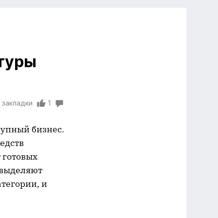
ктуры
 закладки
1
рупный бизнес.
едств
 готовых
 выделяют
тегории, и