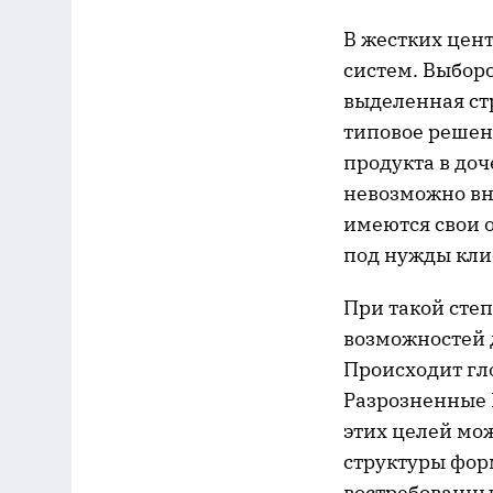
В жестких цен
систем. Выбор
выделенная стр
типовое решен
продукта в до
невозможно вн
имеются свои о
под нужды кли
При такой сте
возможностей 
Происходит гл
Разрозненные 
этих целей мо
структуры фор
востребованны