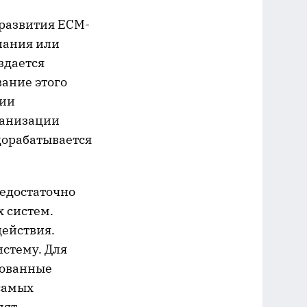
 развития ECM-
пания или
здается
ание этого
нии
ганизации
дорабатывается
недостаточно
 систем.
ействия.
стему. Для
зованные
самых
дят