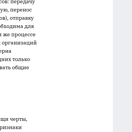
сов: передачу
гую, перенос
в), отправку
обходима для
м же процессе
х организаций
ерна
дних только
овать общие
ущи черты,
признаки