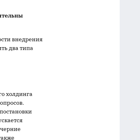
ятельны
ности внедрения
ть два типа
го холдинга
опросов.
 постановки
ускается
дочерние
также