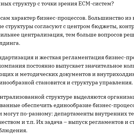
ных структур с точки зрения ECM-систем?
 сам характер бизнес-процессов. Большинство из 
ие структуры согласуют с центром бюджеты, конт
сильнее централизация, тем больше вопросов реш
лдинга.
андартизация и жесткая регламентация бизнес-пр
омпания постоянно выпускает значительное кол
щих и методических документов и внутрихолди
инообразной становится и структура управления.
централизованной структуре выделяются организ
ванные обеспечить единообразие бизнес-процесс
и могут по-разному: департаменты внутренних т
еством и т.п. Их задача – выпуск регламентов и с
облюдения.