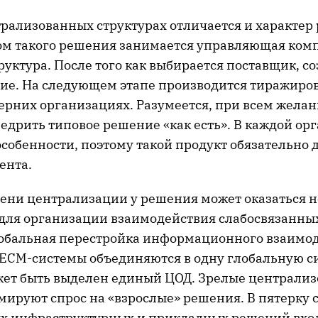
трализованных структурах отличается и характер
ом такого решения занимается управляющая ком
уктура. После того как выбирается поставщик, со
ие. На следующем этапе производится тиражиров
черних организациях. Разумеется, при всем жела
едрить типовое решение «как есть». В каждой ор
собенности, поэтому такой продукт обязательно 
ента.
пени централизации у решения может оказаться 
для организации взаимодействия слабосвязанных
обальная перестройка информационного взаимод
ECM-системы объединяются в одну глобальную си
жет быть выделен единый ЦОД. Зрелые централи
мируют спрос на «взрослые» решения. В пятерку 
х инфраструктурных и прикладных решений вхо