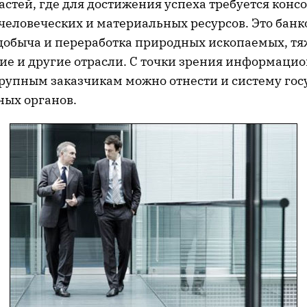
астей, где для достижения успеха требуется кон
человеческих и материальных ресурсов. Это банк
 добыча и переработка природных ископаемых, т
е и другие отрасли. С точки зрения информаци
крупным заказчикам можно отнести и систему го
ых органов.