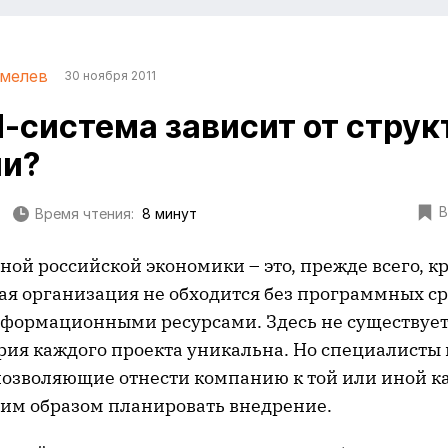
мелев
30 ноября 2011
-система зависит от стру
ии?
В
Время чтения:
8 минут
ой российской экономики – это, прежде всего, к
ая организация не обходится без программных ср
формационными ресурсами. Здесь не существует
рия каждого проекта уникальна. Но специалисты
позволяющие отнести компанию к той или иной ка
им образом планировать внедрение.