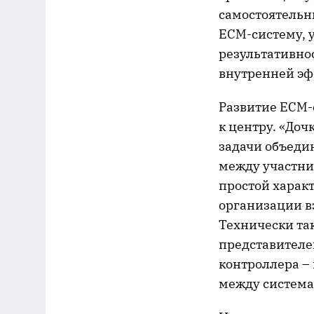
самостоятельн
ECM-систему, 
результативно
внутренней эф
Развитие ECM-
к центру. «До
задачи объеди
между участни
простой характ
организации в
Технически так
представителе
контроллера –
между система