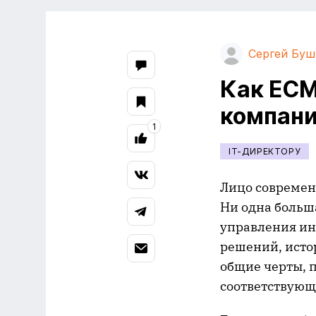
Сергей Буш
Как ЕСМ
компан
1
IT-ДИРЕКТОРУ
Лицо современн
Ни одна больш
управления ин
решений, исто
общие черты, 
соответствующ