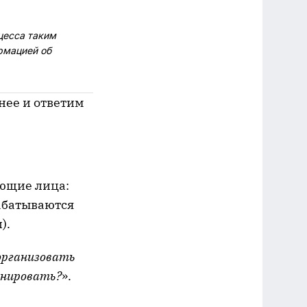
цесса таким
рмацией об
нее и ответим
ующие лица:
абатываются
).
организовать
анировать?
».