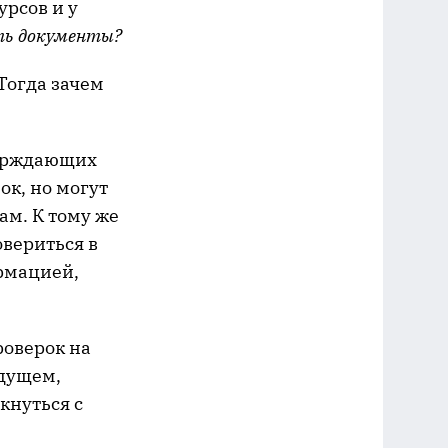
рсов и у
ть документы?
Тогда зачем
верждающих
ок, но могут
ам. К тому же
вериться в
рмацией,
роверок на
удущем,
кнуться с