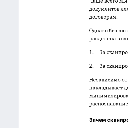
Чаще всего мы 
документов леж
договорам.
Однако бывают
разделена в за
1. За сканиро
2. За сканиро
Независимо от
накладывает до
минимизироват
распознавание 
Зачем сканир