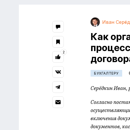
Иван Серё
Как орг
процесс
2
договор
БУХГАЛТЕРУ
Серёдкин Иван,
Согласно постан
осуществляющих
включения докум
документов, ка