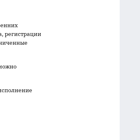
ренних
а, регистрации
аниченные
 можно
исполнение