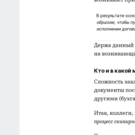
В результате осн
образом, чтобы п
исполнении догов
Держа данный 
на возникающи
Кто и в какой
Сложность закл
документы пос
другими (бухг
Итак, коллеги,
процесс сканир