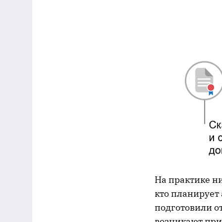
На практике ни
кто планирует
подготовили о
возникают при