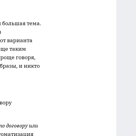
 большая тема.
в
 от варианта
ище таким
роще говоря,
бразы, и никто
овору
по договору или
втоматизация