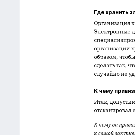
Где хранить 
Организация х
Электронные д
специализиров
организации х
образом, чтоб
сделать так, ч
случайно не у
К чему привя
Итак, допусти
отсканировал е
К чему он привя
к самой закупке