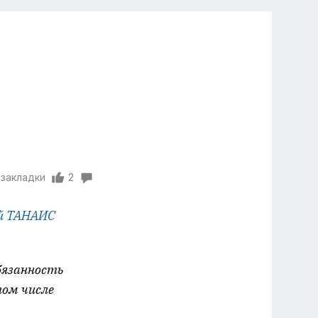
 закладки
2
й ТАНАИС
бязанность
том числе