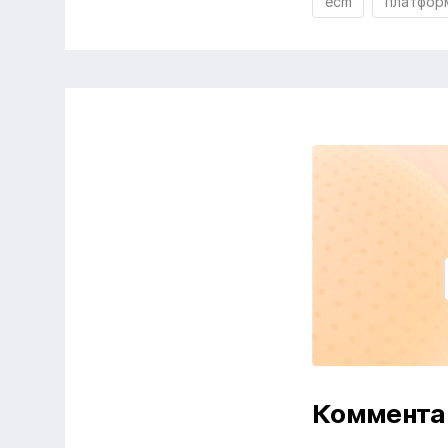
ecm
платфор
Коммент