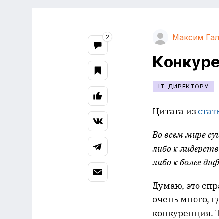
Максим Га
2
Конкур
IT-ДИРЕКТОРУ
Цитата из
стат
Во всем мире с
либо к лидерств
либо к более д
Думаю, это сп
очень много, г
конкуренция. 