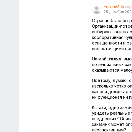
Евгений Кочу
28 декабря 20
Странно было бы р
Организации-потре
выбирают они по-р
корпоративная кул
оснащенности и ра
вышестоящими орга
На мой взгляд, и
потенциальных зак
оказываются мало
Поэтому, думаю, с
насколько четко о
как они должны реш
ни функционал ни г
Кстати, одно замеч
увидеть реальные 
внедрениях? Описа
заказчик может оп
перспективным?