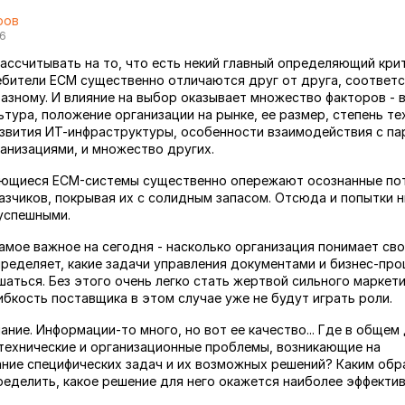
ров
06
ассчитывать на то, что есть некий главный определяющий кри
бители ECM существенно отличаются друг от друга, соответс
азному. И влияние на выбор оказывает множество факторов - 
ьтура, положение организации на рынке, ее размер, степень те
звития ИТ-инфраструктуры, особенности взаимодействия с па
низациями, и множество других.
меющиеся ECM-системы существенно опережают осознанные по
азчиков, покрывая их с солидным запасом. Отсюда и попытки 
успешными.
амое важное на сегодня - насколько организация понимает сво
пределяет, какие задачи управления документами и бизнес-про
аться. Без этого очень легко стать жертвой сильного маркетин
ибкость поставщика в этом случае уже не будут играть роли.
ание. Информации-то много, но вот ее качество... Где в обще
технические и организационные проблемы, возникающие на
ние специфических задач и их возможных решений? Каким обр
ределить, какое решение для него окажется наиболее эффекти