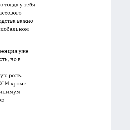
 тогда у тебя
ассового
одства важно
 глобальном
ренция уже
ть, но в
е
ую роль.
 ECM кроме
 минимум
ко