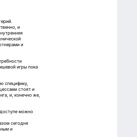
терий.
твенно, и
внутренняя
хнической
ртнерами и
требности
нишевой игры пока
ю специфику,
цессами стоят и
га, и, конечно же,
м доступе можно
азом сегодня
вным и