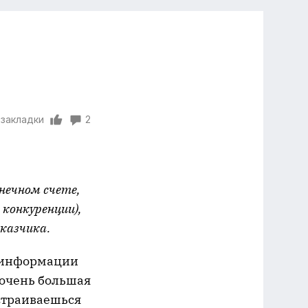
 закладки
2
нечном счете,
 конкуренции),
казчика.
е информации
е очень большая
дстраиваешься