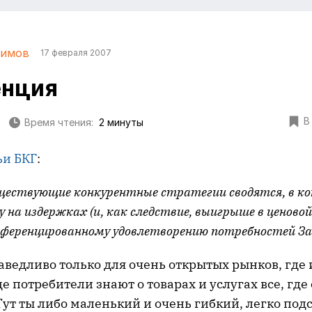
лимов
17 февраля 2007
енция
В
Время чтения:
2 минуты
ьи БКГ
:
уществующие конкурентные стратегии сводятся, в ко
у на издержках (и, как следствие, выигрыше в ценовой
ифференцированному удовлетворению потребностей За
раведливо только для очень открытых рынков, гд
де потребители знают о товарах и услугах все, гд
Тут ты либо маленький и очень гибкий, легко по