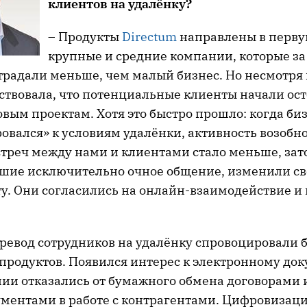
клиентов на удалёнку?
– Продукты
Directum
направлены в перву
крупные и средние компании, которые за
традали меньше, чем малый бизнес. Но несмотря 
ствовала, что потенциальные клиенты начали ос
овым проектам. Хотя это быстро прошло: когда би
овался» к условиям удалёнки, активность возобн
стреч между нами и клиентами стало меньше, зат
шие исключительно очное общение, изменили с
ту. Они согласились на онлайн-взаимодействие и
ревод сотрудников на удалёнку спровоцировали б
продуктов. Появился интерес к электронному док
ии отказались от бумажного обмена договорами
ментами в работе с контрагентами. Цифровизаци