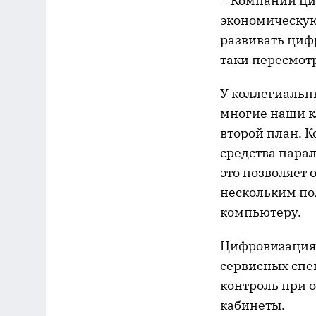
– Компании ци
экономическую
развивать циф
таки пересмот
У коллегиальн
многие наши кл
второй план. 
средства пара
это позволяет
нескольким по
компьютеру.
Цифровизация 
сервисных спец
контроль при 
кабинеты.