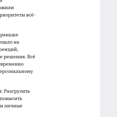
и
олжили
риоритеты всё-
и раньше
тошло на
ренций,
е решения. Всё
новременно
персональному
. Разгрузить
 повысить
 и личные