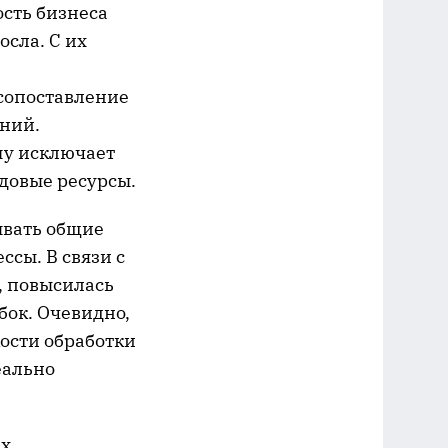
сть бизнеса
осла. С их
 сопоставление
ений.
му исключает
довые ресурсы.
ывать общие
сы. В связи с
, повысилась
бок. Очевидно,
ости обработки
еально
ах