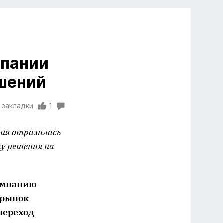
мпании
шений
 закладки
1
мия отразилась
у решения на
компанию
 рынок
переход