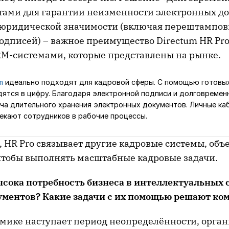
тами для гарантии неизменности электронных до
 юридической значимости (включая перештампов
одписей) – важное преимущество Directum HR Pro
M-системами, которые представлены на рынке.
m
идеально подходят для кадровой сферы. С помощью готовы
ятся в цифру. Благодаря электронной подписи и долговремен
ча длительного хранения электронных документов. Личные ка
екают сотрудников в рабочие процессы.
 HR Pro связывает другие кадровые системы, объ
чтобы выполнять масштабные кадровые задачи.
ысока потребность бизнеса в интеллектуальных 
ументов? Какие задачи с их помощью решают ко
номике наступает период неопределённости, орга