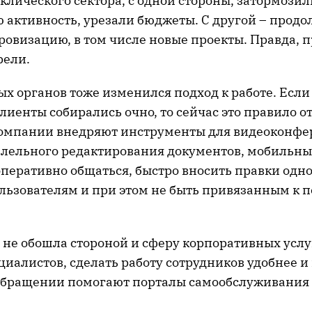
клического сектора, с одной стороны, затормозил
 активность, урезали бюджеты. С другой – прод
ровизацию, в том числе новые проекты. Правда, п
рели.
ых органов тоже изменился подход к работе. Есл
иенты собирались очно, то сейчас это правило о
Компании внедряют инструменты для видеоконфе
ллельного редактирования документов, мобильны
 оперативно общаться, быстро вносить правки од
льзователям и при этом не быть привязанным к 
не обошла стороной и сферу корпоративных услуг
иалистов, сделать работу сотрудников удобнее и
обращении помогают порталы самообслуживания