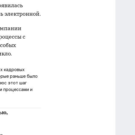
оявилась
ь электронной.
компании
роцессы с
особых
кло.
ых кадровых
торые раньше было
люс этот шаг
и процессами и
ью,