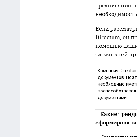
организационн
необходимость
Если рассматр
Directum, он п
помощью наших
сложностей пр
Компания Directu
документов. Поэт
необходимо иметь
поспособствовал 
документами.
– Какие тренд
сформировалис