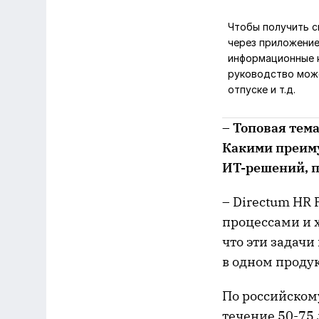
Чтобы получить с
через приложение
информационные к
руководство може
отпуске и т.д.
– Топовая тем
Какими преиму
ИТ-решений, 
– Directum HR
процессами и 
что эти задач
в одном продук
По российском
течение 50-75 