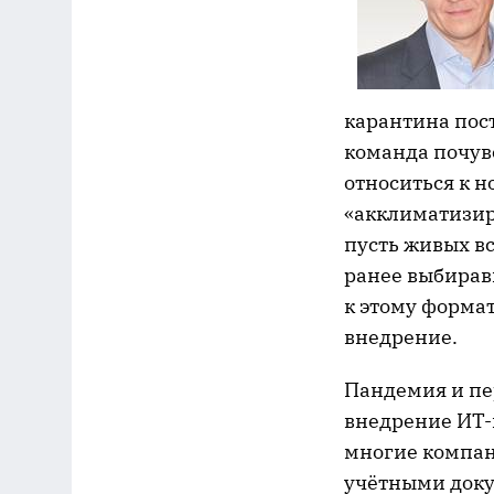
карантина пос
команда почув
относиться к н
«акклиматизир
пусть живых в
ранее выбирав
к этому форма
внедрение.
Пандемия и пе
внедрение ИТ-
многие компан
учётными доку