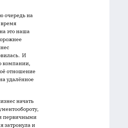
ю очередь на
 время
на это наша
торожнее
знес
овилась. И
о компании,
воё отношение
 на удалённое
изнес начать
ументообороту,
 и первичными
я затронула и