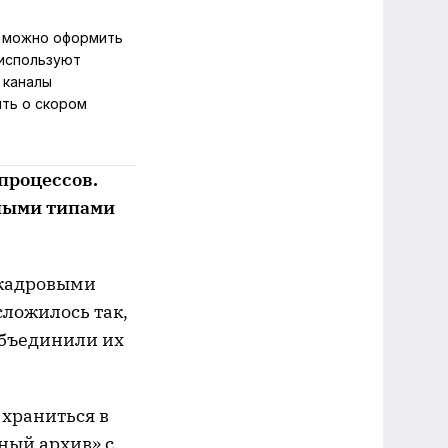
ё можно оформить
 используют
 каналы
ять о скором
процессов.
ьными типами
 кадровыми
ложилось так,
объединили их
 храниться в
ный архив» с