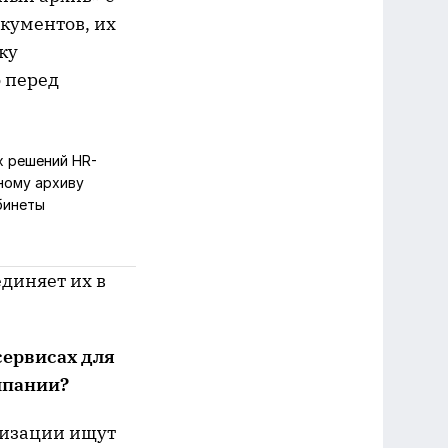
кументов, их
ку
 перед
х решений HR-
ному архиву
бинеты
единяет их в
сервисах для
мпании?
низации ищут