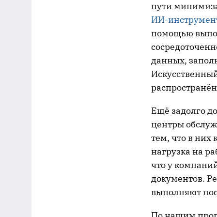
пути минимиза
ИИ-инструмент
помощью выпо
сосредоточенн
данных, запол
Искусственный 
распространён
Ещё задолго д
центры обслужи
тем, что в ни
нагрузка на р
что у компани
документов. Р
выполняют пос
По нашим прогн