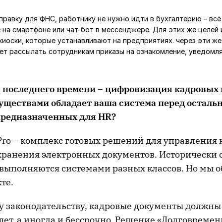
правку для ФНС, работнику не нужно идти в бухгалтерию – вс
 на смартфоне или чат-бот в мессенджере. Для этих же целей
иоски, которые устанавливают на предприятиях. через эти же
т рассылать сотрудникам приказы на ознакомление, уведомл
а последнего времени – цифровизация кадровых 
ществами обладает ваша система перед остал
предназначенных для HR?
 Pro – комплекс готовых решений для управления
хранения электронных документов. Исторически с
и выполняются системами разных классов. Но мы 
те.
у законодательству, кадровые документы должны
лет, а иногда и бессрочно. Решение «Долговремен