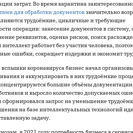
ции затрат. Во время карантина заинтересованно
ами для обработки документов
значительно возр
лняются трудоёмкие, цикличные и требующие
ости операции: занесение документов в систему,
нение реквизитов, оценка рисков, поиск расхожд
интеллект работает без участия человека, поэто
ные ошибки, сокращает издержки и экономит тру
о вспышки коронавируса бизнес начал организов
вания и аккумулировать в них трудоёмкие процес
х концентрируются большие объёмы документации
аботников и выросло количество допускаемых оши
й сформировался запрос на уменьшение трудоёмк
ешения на базе интеллектуальных технологий ид
тавленную задачу.
озам, в 2021 году потребность бизнеса в сервис