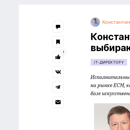
Константи
Констан
выбираю
1
IT-ДИРЕКТОРУ
Исполнительный
на рынке
ECM, к
базе искусстве