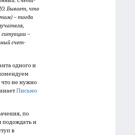
онный. Счета-
ДО. Бывает, что
етом) – тогда
лучателя,
 ситуации –
нный счет-
анта одного и
екомендуем
 что не нужно
минает
Письмо
начения, по
я подождать и
ступ в