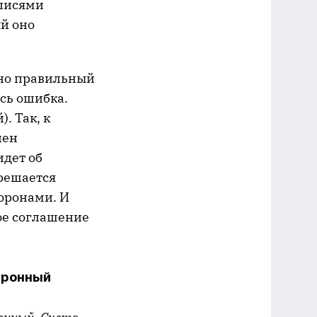
писями
ый оно
нно правильный
ась ошибка.
. Так, к
лен
идет об
решается
оронами. И
ое соглашение
тронный