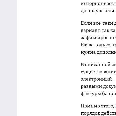
интернет восст
до получателя.
Если все-таки
вариант, так к
зафиксированы
Разве только 
нужна дополни
В описанной си
существовании
электронный – 
разными докуме
фактуры (к при
Помимо этого,
порядок действ