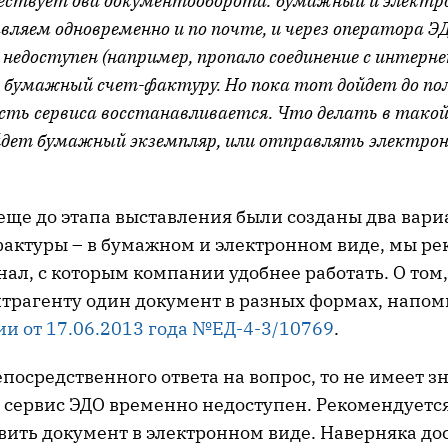
ествует два документооборота: бумажный и электр
ляем одновременно и по почте, и через оператора Э
 недоступен (например, пропало соединение с интерн
бумажный счет-фактуру. Но пока тот дойдет до по
сть сервиса восстанавливается. Что делать в такой
йдет бумажный экземпляр, или отправлять электро
 еще до этапа выставления были созданы два вари
-фактуры – в бумажном и электронном виде, мы р
ал, с которым компании удобнее работать. О том,
нтрагенту один документ в разных формах, напо
и от 17.06.2013 года №ЕД-4-3/10769
.
епосредственного ответа на вопрос, то не имеет з
 сервис ЭДО временно недоступен. Рекомендуетс
вить документ в электронном виде. Наверняка до