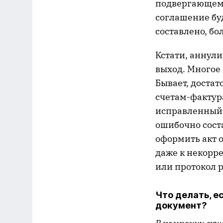
подвергающем
соглашение буд
составлено, бо
Кстати, аннул
выход. Многое 
Бывает, достат
счетам-фактур
исправленный 
ошибочно сост
оформить акт 
даже к некорр
или протокол 
Что делать, 
документ?