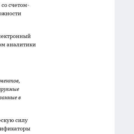
 со счетом-
можности
электронный
том аналитики
ументов,
лируемые
занные в
ескую силу
нтификаторы