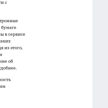
и с
ктронные
 бумаге
ы в сервисе
каких
 из этого,
и
ние об
удобнее.
ность
щим