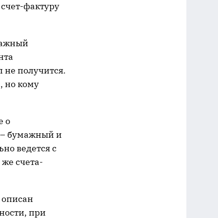
 счет-фактуру
мажный
нта
 не получится.
, но кому
е о
 – бумажный и
ьно ведется с
 же счета-
описан
тности, при