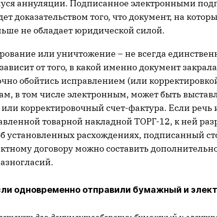
уся аннуляции. Подписанное электронными под
ет доказательством того, что документ, на котор
льше не обладает юридической силой.
ирование или уничтожение – не всегда единстве
зависит от того, в какой именно документ закрал
очно обойтись исправлением (или корректировкой)
ам, в том числе электронным, может быть выстав
или корректировочный счет-фактура. Если речь 
авленной товарной накладной ТОРГ-12, к ней раз
об установленных расхождениях, подписанный ст
ектному договору можно составить дополнительн
разногласий.
если одновременно отправили бумажный и элек