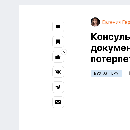
Евгения Ге
Консуль
докумен
5
потерпе
БУХГАЛТЕРУ