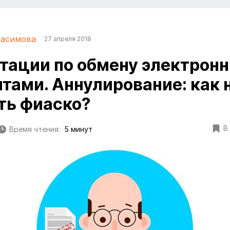
расимова
27 апреля 2018
тации по обмену электрон
тами. Аннулирование: как 
ть фиаско?
В
Время чтения:
5 минут