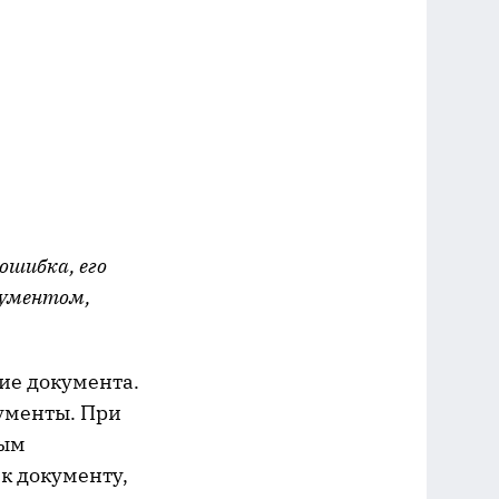
ошибка, его
кументом,
ие документа.
кументы. При
рым
к документу,