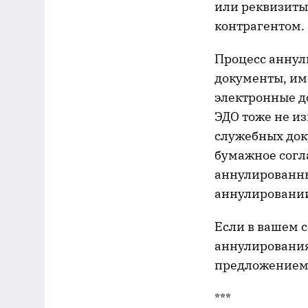
или реквизиты
контрагентом.
Процесс аннул
документы, им
электронные до
ЭДО тоже не из
служебных док
бумажное согл
аннулированны
аннулировании
Если в вашем 
аннулирования
предложением
***