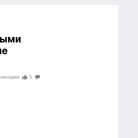
ными
не
 закладки
5