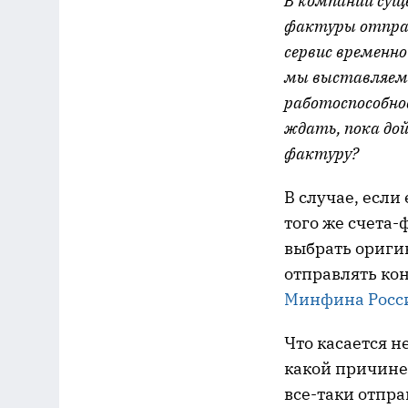
В компании сущ
фактуры отправ
сервис временно
мы выставляем 
работоспособно
ждать, пока до
фактуру?
В случае, если
того же счета
выбрать оригин
отправлять ко
Минфина Росси
Что касается н
какой причине
все-таки отпра