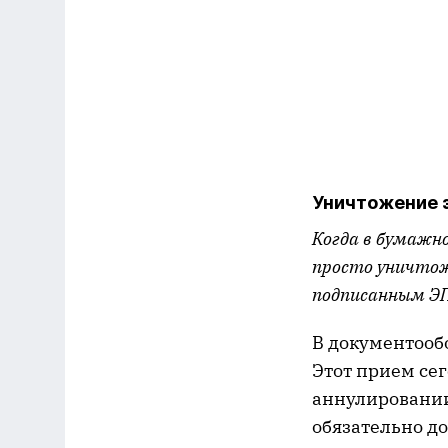
Уничтожение 
Когда в бумажн
просто уничто
подписанным ЭП
В документообо
Этот прием се
аннулировании
обязательно д