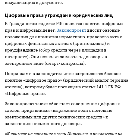
визуализацию в документе.
Цифровые права у граждан и юридических лиц
В Гражданском кодексе РФ появятся понятия цифровых
прав и цифровых денег.
Законопроект
вносит базовые
положения для принятия нормативно-правового акта о
цифровых финансовых активах (криптовалюта) и
краудфандинге (сбор средств через площадки в
интернете). Они позволят заключать договоры в
электронном виде (смарт-контракты).
Поправками в законодательстве закрепляется базовое
понятие «цифровое право» (юридический аналог термина
«токен»), которому будет посвящена статья 141.1 ГК РФ
«Цифровые права».
Законопроект также облегчает совершение цифровых
сделок, приравнивая «выражение воли с помощью
электронных или других технических средств» к
заключению письменного договора.
«
К примеру, на странице в сети Интернет, в приложении на