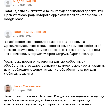
Андрей Подкин
20 марта 2012
Наталья, а что вы скажете о таком краудсорсинговом проекте, как
OpenStreetMap, ради которого Apple отказался от использования
Google Maps?
Наталья Храмцовская
21 марта 2012
Вы действительно верите, что такого рода проекты, как
OpenStreetMap, - чисто краудсорсинговые? Там есть небольшой
элемент краудсорсинга, и не более того. Посмотрите, что о нём
пишет Википедия,
http://en.wikipedia.org/wiki/OpenStreetMap
Реально же проект опирается на данные, собранные и
обработанные государственными и коммерческими организациями,
да и необходимую дополнительную обработку тоже вряд ли
любители делают :)
Павел Овчинников
26 марта 2012
Полностью согласен с Натальей. Краудсорсинг идеально подходит
для сбора информации, но без анализа, который проводят
конкретные специалисты, это просто стихийная статистика.