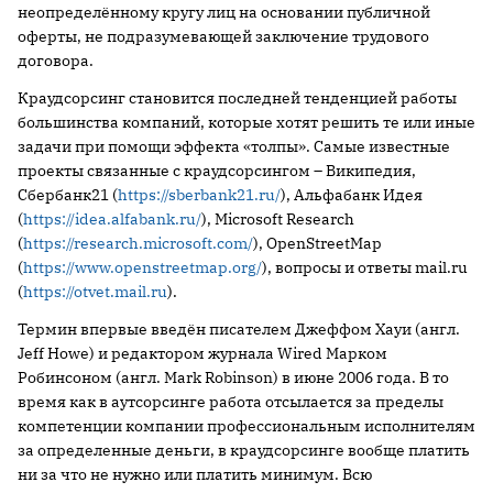
неопределённому кругу лиц на основании публичной
оферты, не подразумевающей заключение трудового
договора.
Краудсорсинг становится последней тенденцией работы
большинства компаний, которые хотят решить те или иные
задачи при помощи эффекта «толпы». Самые известные
проекты связанные с краудсорсингом – Википедия,
Сбербанк21 (
https://sberbank21.ru/
), Альфабанк Идея
(
https://idea.alfabank.ru/
), Microsoft Research
(
https://research.microsoft.com/
), OpenStreetMap
(
https://www.openstreetmap.org/
), вопросы и ответы mail.ru
(
https://otvet.mail.ru
).
Термин впервые введён писателем Джеффом Хауи (англ.
Jeff Howe) и редактором журнала Wired Марком
Робинсоном (англ. Mark Robinson) в июне 2006 года. В то
время как в аутсорсинге работа отсылается за пределы
компетенции компании профессиональным исполнителям
за определенные деньги, в краудсорсинге вообще платить
ни за что не нужно или платить минимум. Всю