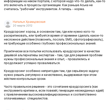
информации на неком портале, с которой надо что-то делать, как-то
это включать в процессы организации. Как раньше Аська не
считалась "рабочим" инструментом. А таперь - норма.
Наталья Храмцовская
20 марта 2012
Краудсорсинг хорош, в основном там, где или нужно кого-то
раскритиковать, или требуется время от времени сделать какое-то
несложное действие (позвонить, послать SMS, сфотографировать),
не требующее особенно глубоких профессиональных знаний.
Практически все попытки использовать краудсорсинг в качестве
дешёвой альтернативы экспертам - там, где для решения проблем
нужны профессиональные знания и опыт, - провалились и
продолжают успешно проваливаться.
Краудсорсинг особенно непригоден там, где серьёзную задачу
нужно решать регулярно и качественно, выдерживая при этом
жёсткие контрольные сроки.
Часто правильное решение - это сочетание краудсорсинга (как
инструмента критики и, если повезёт, генерации неожиданных идей)
с привлечением высококвалифицированных и соответственно
оплачиваемых специалистов.