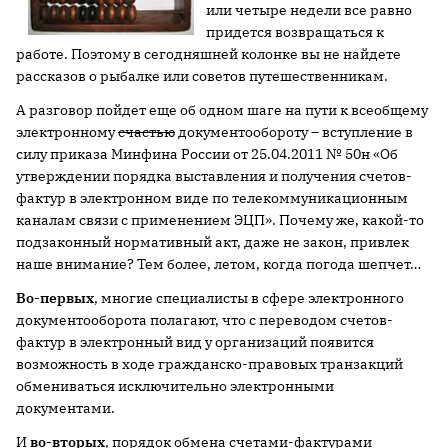
или четыре недели все равно
придется возвращаться к
работе. Поэтому в сегодняшней колонке вы не найдете
рассказов о рыбалке или советов путешественникам.
А разговор пойдет еще об одном шаге на пути к всеобщему
электронному
счастью
документообороту – вступление в
силу приказа Минфина России от 25.04.2011 № 50н «Об
утверждении порядка выставления и получения счетов-
фактур в электронном виде по телекоммуникационным
каналам связи с применением ЭЦП». Почему же, какой-то
подзаконный нормативный акт, даже не закон, привлек
наше внимание? Тем более, летом, когда погода шепчет…
Во-первых
, многие специалисты в сфере электронного
документооборота полагают, что с переводом счетов-
фактур в электронный вид у организаций появится
возможность в ходе гражданско-правовых транзакций
обмениваться исключительно электронными
документами.
И
во-вторых
, порядок обмена счетами-фактурами