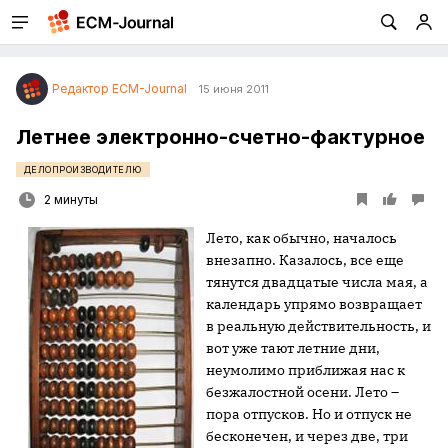
Редактор ECM-Journal
15 июня 2011
Летнее электронно-счетно-фактурное
ДЕЛОПРОИЗВОДИТЕЛЮ
2 минуты
Лето, как обычно, началось
внезапно. Казалось, все еще
тянутся двадцатые числа мая, а
календарь упрямо возвращает
в реальную действительность, и
вот уже тают летние дни,
неумолимо приближая нас к
безжалостной осени. Лето –
пора отпусков. Но и отпуск не
бесконечен, и через две, три