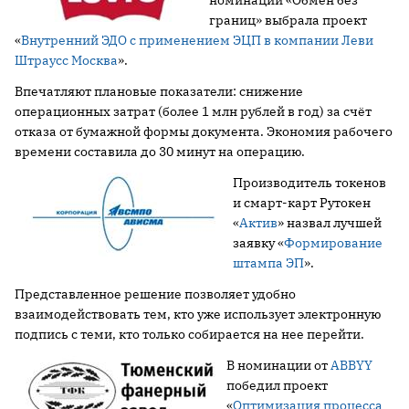
номинации «Обмен без
границ» выбрала проект
«
Внутренний ЭДО с применением ЭЦП в компании Леви
Штраусс Москва
».
Впечатляют плановые показатели: снижение
операционных затрат (более 1 млн рублей в год) за счёт
отказа от бумажной формы документа. Экономия рабочего
времени составила до 30 минут на операцию.
Производитель токенов
и смарт-карт Рутокен
«
Актив
» назвал лучшей
заявку «
Формирование
штампа ЭП
».
Представленное решение позволяет удобно
взаимодействовать тем, кто уже использует электронную
подпись с теми, кто только собирается на нее перейти.
В номинации от
ABBYY
победил проект
«
Оптимизация процесса