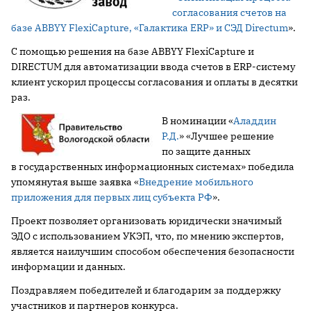
согласования счетов на
базе ABBYY FlexiCapture, «Галактика ERP» и СЭД Directum
».
С помощью решения на базе ABBYY FlexiCapture и
DIRECTUM для автоматизации ввода счетов в ERP-систему
клиент ускорил процессы согласования и оплаты в десятки
раз.
В номинации «
Аладдин
Р.Д.
» «Лучшее решение
по защите данных
в государственных информационных системах» победила
упомянутая выше заявка «
Внедрение мобильного
приложения для первых лиц субъекта РФ
».
Проект позволяет организовать юридически значимый
ЭДО с использованием УКЭП, что, по мнению экспертов,
является наилучшим способом обеспечения безопасности
информации и данных.
Поздравляем победителей и благодарим за поддержку
участников и партнеров конкурса.