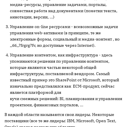
медиа-ресурсы, управление задачами, порталы,
совместная работа над документами (пометки текста,
аннотации, версии, ...)
Управление on-line ресурсами - всевозможные задачи
управления web-активами (в принципе, те же
электронные формы, социальный и медиа-контент
, но
,,бб,,?frgrg?fv
, но доступные через Internet).
Управление контентом, как инфраструктура - здесь
упоминаются решения по управлению контентом,
которые являются частью некоторой общей
инфраструктруы, поставляемой вендором. Самый
известный пример это SharePoint от Microsoft, который
изначально представлялся как ECM-продукт, сейчас
является платформой для
кучи смежных решений: BI, планирования и управления
проектами, финансовых порталов, ...
В каждой области называются свои лидеры. Некоторые
поставщики (все те же лидеры: IBM, Microsoft, Open Text,