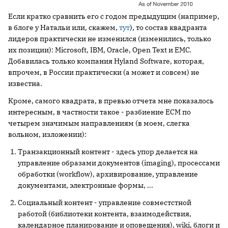
Если кратко сравнить его с годом предыдущим (например,
в блоге у Натальи или, скажем,
тут
), то состав квадранта
лидеров практически не изменился (изменились, только
их позиции): Microsoft, IBM, Oracle, Open Text и EMC.
Добавилась только компания Hyland Software, которая,
впрочем, в России практически (а может и совсем) не
известна.
Кроме, самого квадрата, в превью отчета мне показалось
интересным, в частности такое - разбиение ECM по
четырем значимым направлениям (в моем, слегка
вольном, изложении):
Транзакционный контент - здесь упор делается на
управление образами документов (imaging), просессами
обработки (workflow), архивирование, управление
документами, электронные формы, ...
Социальный контент - управление совместстной
работой (библиотеки контента, взаимодействия,
календарное планирование и оповещения), wiki, блоги и