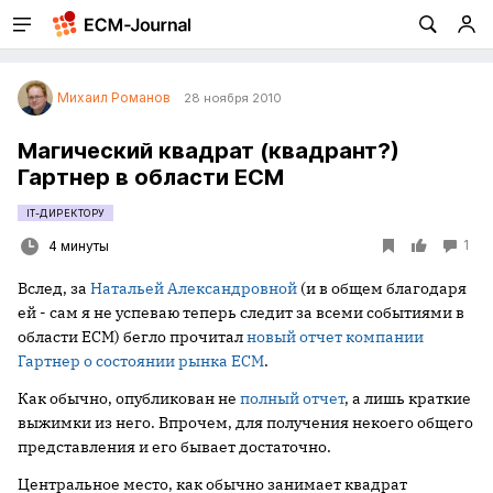
Михаил Романов
28 ноября 2010
Магический квадрат (квадрант?)
Гартнер в области ECM
IT-ДИРЕКТОРУ
1
4 минуты
Вслед, за
Натальей Александровной
(и в общем благодаря
ей - сам я не успеваю теперь следит за всеми событиями в
области ECM) бегло прочитал
новый отчет компании
Гартнер о состоянии рынка ECM
.
Как обычно, опубликован не
полный отчет
, а лишь краткие
выжимки из него. Впрочем, для получения некоего общего
представления и его бывает достаточно.
Центральное место, как обычно занимает квадрат