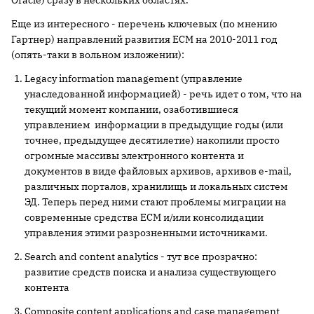
Oracle) сразу в нескольких областях.
Еще из интересного - перечень ключевых (по мнению
Гартнер) направлений развития ECM на 2010-2011 год
(опять-таки в вольном изложении):
Legacy information management (управление
унаследованной информацией) - речь идет о том, что на
текущий момент компании, озаботившиеся
управлением информации в предыдущие годы (или
точнее, предыдущее десятилетие) накопили просто
огромные массивы электронного контента и
документов в виде файловых архивов, архивов e-mail,
различных порталов, хранилищь и локальных систем
ЭД. Теперь перед ними стают проблемы миграции на
современные средства ECM и/или консолидации
управления этими разрозненными источниками.
Search and content analytics - тут все прозрачно:
развитие средств поиска и анализа существующего
контента
Composite content applications and case management