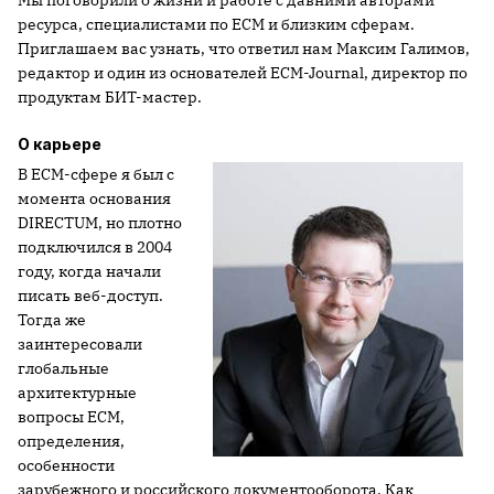
Мы поговорили о жизни и работе с давними авторами
ресурса, специалистами по ECM и близким сферам.
Приглашаем вас узнать, что ответил нам Максим Галимов,
редактор и один из основателей ECM-Journal, директор по
продуктам БИТ-мастер.
О карьере
В ECM-сфере я был с
момента основания
DIRECTUM, но плотно
подключился в 2004
году, когда начали
писать веб-доступ.
Тогда же
заинтересовали
глобальные
архитектурные
вопросы ECM,
определения,
особенности
зарубежного и российского документооборота. Как