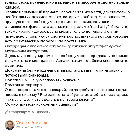
только бессмысленное, но и вредное: вы засоряете систему всяким
хламом.
Вполне нормальный вариант - перенос только части, действительно
необходимых документов (тех, которые в работе), с заполнением
вручную всех необходимых реквизитов и замораживание
оставшегося файлового хранилища в режиме "read only". Искать по
такому хранилищу все равно можно только по тексту, а с этим
прекрасно справляются системы корпоративного поиска, которые
есть практически у любого ECM поставщика.
Интеграция с прочими системами (у которых отсутсвует другие
механизмы интеграции).
Здесь мы опять упираемся в необходимость передавать не только
документ, но и метаданные. А значит каким-то общим сценарием не
обойтись.
Документы без метаданных в папках, это разве что интеграция с
потоковыми сканерами.
Собственно - какую задачу мы решаем?
Почтовые сервера.
Опять вопрос - а что за сценарий, когда требуется потоком вводить
письма в систему? Все равно, потребуется их разбор оператором.
Так не лучше ли это сделать в почтовом клиенте?
Можно привести конкретный сценарий?
Отредактировано 3 декабря 2012
Михаил Романов
29 ноября 2012