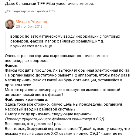
Даже банальный TIFF iFilter умеет очень многое.
Отредактировано 3 декабря 2012
Михаил Романов
29 ноября 2012
вопрос по автоматическому вводу информации с почтовых
серверов, факсов, папок файловых хранилищ и т.д.
поднимается все чаще
Очень странная картина вырисовывается - очень много
неочевидных вопросов.
Факсы.
Факсы уходят в прошлое. Их вытесняет обычная электронная почта.
На организацию достаточно бывает 1-2 аппаратов, чтобы пару раз в
месяц принять факс от какой-нибудь организации, оставшейся в
прошлом веке
Можете привести пример, где используется именно потоковый
автоматический ввод с факсов?
Файловые хранилища.
Здесь тоже все странно. Какую цель мы преследуем, организуя
массовый ввод из файловой системы?
Я могу с ходу придумать следующие варианты:
Перевод существующего файлового хранилища в СЭД.
Во-первых, это делается 1 раз.
Во-вторых, бездумный перенос в стиле "Давайте, всю ту свалку, что
лежала у нас на сервере XXX свалим в новую СЭД" - занятие не