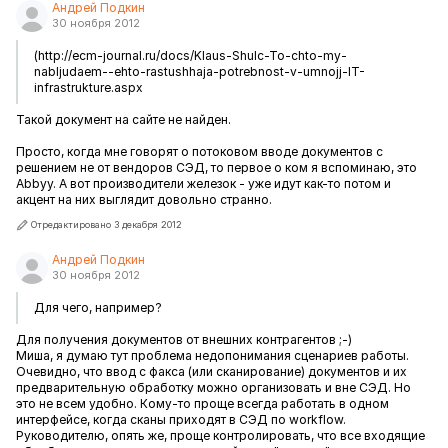
Андрей Подкин
30 ноября 2012
(http://ecm-journal.ru/docs/Klaus-Shulc-To-chto-my-
nabljudaem--ehto-rastushhaja-potrebnost-v-umnojj-IT-
infrastrukture.aspx
Такой документ на сайте не найден.
Просто, когда мне говорят о потоковом вводе документов с
решением не от вендоров СЭД, то первое о ком я вспоминаю, это
Abbyy. А вот производители железок - уже идут как-то потом и
акцент на них выглядит довольно странно.
Отредактировано 3 декабря 2012
Андрей Подкин
30 ноября 2012
Для чего, например?
Для получения документов от внешних контрагентов ;-)
Миша, я думаю тут проблема недопонимания сценариев работы.
Очевидно, что ввод с факса (или сканирование) документов и их
предварительную обработку можно организовать и вне СЭД. Но
это не всем удобно. Кому-то проще всегда работать в одном
интерфейсе, когда сканы приходят в СЭД по workflow.
Руководителю, опять же, проще контролировать, что все входящие