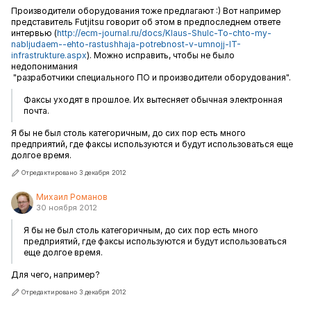
Производители оборудования тоже предлагают
:)
Вот например
представитель Futjitsu говорит об этом в предпоследнем ответе
интервью (
http://ecm-journal.ru/docs/Klaus-Shulc-To-chto-my-
nabljudaem--ehto-rastushhaja-potrebnost-v-umnojj-IT-
infrastrukture.aspx
). Можно исправить, чтобы не было
недопонимания
"разработчики специального ПО и производители оборудования".
Факсы уходят в прошлое. Их вытесняет обычная электронная
почта.
Я бы не был столь категоричным, до сих пор есть много
предприятий, где факсы используются и будут использоваться еще
долгое время.
Отредактировано 3 декабря 2012
Михаил Романов
30 ноября 2012
Я бы не был столь категоричным, до сих пор есть много
предприятий, где факсы используются и будут использоваться
еще долгое время.
Для чего, например?
Отредактировано 3 декабря 2012