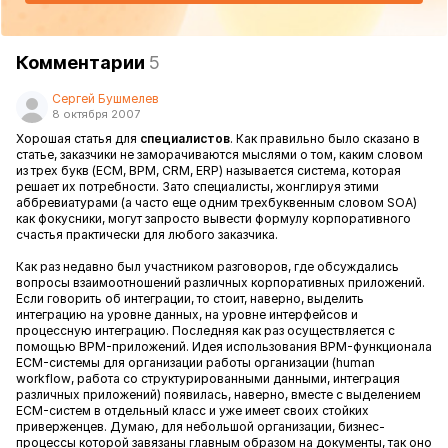
Комментарии
5
Сергей Бушмелев
8 октября 2007
Хорошая статья для
специалистов
. Как правильно было сказано в
статье, заказчики не заморачиваются мыслями о том, каким словом
из трех букв (
ECM
,
BPM
,
CRM
,
ERP
) называется система, которая
решает их потребности. Зато специалисты, жонглируя этими
аббревиатурами (а часто еще одним трехбуквенным словом SOA)
как фокусники, могут запросто вывести формулу корпоративного
счастья практически для любого заказчика.
Как раз недавно был участником разговоров, где обсуждались
вопросы взаимоотношений различных корпоративных приложений.
Если говорить об интеграции, то стоит, наверно, выделить
интеграцию на уровне данных, на уровне интерфейсов и
процессную интеграцию. Последняя как раз осуществляется с
помощью BPM-приложений. Идея использования BPM-функционала
ECM-системы для организации работы организации (
human
workflow
, работа со структурированными данными, интеграция
различных приложений) появилась, наверно, вместе с выделением
ECM-систем в отдельный класс и уже имеет своих стойких
приверженцев. Думаю, для небольшой организации, бизнес-
процессы которой завязаны главным образом на документы, так оно