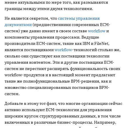
менее актуальными по мере того, как размываются
границы между этими двумя технологиями.
Не является секретом, что
системы управления
документами
(предшественники современных ECM-
систем) уже давно имеют в своем составе
workflow
и
компоненты управления процессами. Ведущие
производители ECM-систем, такие как IBM и FileNet,
являются поставщиками
workflow
-технологий столько же,
сколько они существуют как поставщики технологии
управления контентом. Эти и другие поставщики ECM-
систем не перестают расширять функциональность своих
workflow-продуктов и в настоящий момент предлагают
такие же полнофункциональные BPM-решения, как и
множество специализированных поставщиков BPM-
систем.
Добавьте к этому тот факт, что многие организации сейчас
активно используют ECM-технологии для управления
широким кругом структурированных данных, в том числе
включенных в различные бизнес-процессы. Например,