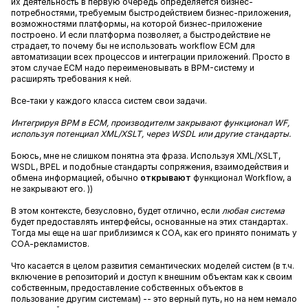
их деятельность в первую очередь определяется бизнес-
потребностями, требуемым быстродействием бизнес-приложения,
возможностями платформы, на которой бизнес-приложение
построено. И если платформа позволяет, а быстродействие не
страдает, то почему бы не использовать workflow ECM для
автоматизации всех процессов и интеграции приложений. Просто в
этом случае ECM надо переименовывать в BPM-систему и
расширять требования к ней.
Все-таки у каждого класса систем свои задачи.
Интегрируя BPM в ECM, производителм закрывают функционал WF,
используя потенциал XML/XSLT, через WSDL или другие стандарты.
Боюсь, мне не слишком понятна эта фраза. Используя XML/XSLT,
WSDL, BPEL и подобные стандарты сопряжения, взаимодействия и
обмена информацией, обычно
открывают
функционал Workflow, а
не закрывают его. ))
В этом контексте, безусловно, будет отлично, если
любая система
будет предоставлять интерфейсы, основанные на этих стандартах.
Тогда мы еще на шаг приблизимся к СОА, как его принято понимать у
СОА-рекламистов.
Что касается в целом развития семантических моделей систем (в т.ч.
включение в репозиторий и доступ к внешним объектам как к своим
собственным, предоставление собственных объектов в
пользование другим системам) -- это верный путь, но на нем немало