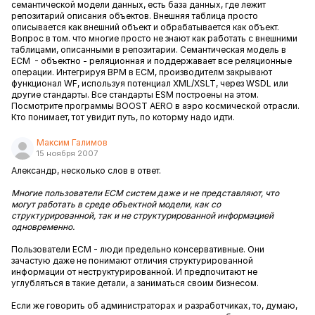
семантической модели данных, есть база данных, где лежит
репозитарий описания объектов. Внешняя таблица просто
описывается как внешний объект и обрабатывается как объект.
Вопрос в том. что многие просто не знают как работать с внешними
таблицами, описанными в репозитарии. Семантическая модель в
ECM - объектно - реляционная и поддержавает все реляционные
операции. Интегрируя BPM в ECM, производителм закрывают
функционал WF, используя потенциал XML/XSLT, через WSDL или
другие стандарты. Все стандарты ESM построены на этом.
Посмотрите программы BOOST AERO в аэро космической отрасли.
Кто понимает, тот увидит путь, по которму надо идти.
Максим Галимов
15 ноября 2007
Александр, несколько слов в ответ.
Многие пользователи ECM систем даже и не представляют, что
могут работать в среде объектной модели, как со
структурированной, так и не структурированной информацией
одновременно.
Пользователи ECM - люди предельно консервативные. Они
зачастую даже не понимают отличия структурированной
информации от неструктурированной. И предпочитают не
углубляться в такие детали, а заниматься своим бизнесом.
Если же говорить об администраторах и разработчиках, то, думаю,