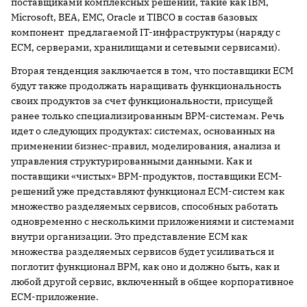
поставщиками комплексных решений, такие как IBM,
Microsoft, BEA, EMC, Oracle и TIBCO в состав базовых
компонент предлагаемой IT-инфраструктуры (наряду с
ECM, серверами, хранилищами и сетевыми сервисами).
Вторая тенденция заключается в том, что поставщики ECM
будут также продолжать наращивать функциональность
своих продуктов за счет функциональности, присущей
ранее только специализированным BPM-системам. Речь
идет о следующих продуктах: системах, основанных на
применении бизнес-правил, моделирования, анализа и
управления структурированными данными. Как и
поставщики «чистых» BPM-продуктов, поставщики ECM-
решений уже представляют функционал ECM-систем как
множество разделяемых сервисов, способных работать
одновременно с несколькими приложениями и системами
внутри организации. Это представление ECM как
множества разделяемых сервисов будет усиливаться и
поглотит функционал BPM, как оно и должно быть, как и
любой другой сервис, включенный в общее корпоративное
ECM-приложение.