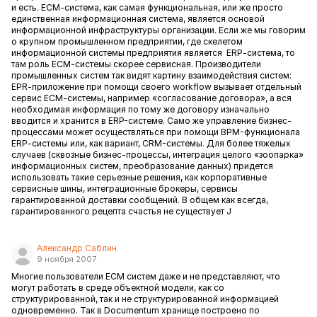
и есть.
ECM
-система, как самая функциональная, или же просто
единственная информационная система, является основой
информационной инфраструктуры организации. Если же мы говорим
о крупном промышленном предприятии, где скелетом
информационной системы предприятия является
ERP
-система, то
там роль
ECM
-системы скорее сервисная. Производители
промышленных систем так видят картину взаимодействия систем:
E
PR
-приложение при помощи своего workflow вызывает отдельный
сервис
ECM
-системы, например «согласование договора», а вся
необходимая информация по тому же договору изначально
вводится и хранится в ERP-системе. Само же управление бизнес-
процессами может осуществляться при помощи BPM-функционала
ERP
-системы или, как вариант, CRM-системы. Для более тяжелых
случаев (сквозные бизнес-процессы, интеграция целого «зоопарка»
информационных систем, преобразование данных) придется
использовать такие серьезные решения, как корпоративные
сервисные шины, интеграционные брокеры, сервисы
гарантированной доставки сообщений. В общем как всегда,
гарантированного рецепта счастья не существует
J
Александр Саблин
9 ноября 2007
Многие пользователи ECM систем даже и не представляют, что
могут работать в среде объектной модели, как со
структурированной, так и не структурированной информацией
одновременно. Так в Documentum хранище построено по