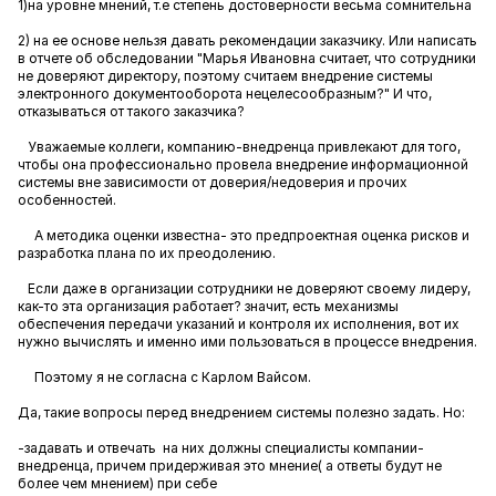
1)на уровне мнений, т.е степень достоверности весьма сомнительна
2) на ее основе нельзя давать рекомендации заказчику. Или написать
в отчете об обследовании "Марья Ивановна считает, что сотрудники
не доверяют директору, поэтому считаем внедрение системы
электронного документооборота нецелесообразным?" И что,
отказываться от такого заказчика?
Уважаемые коллеги, компанию-внедренца привлекают для того,
чтобы она профессионально провела внедрение информационной
системы вне зависимости от доверия/недоверия и прочих
особенностей.
А методика оценки известна- это предпроектная оценка рисков и
разработка плана по их преодолению.
Если даже в организации сотрудники не доверяют своему лидеру,
как-то эта организация работает? значит, есть механизмы
обеспечения передачи указаний и контроля их исполнения, вот их
нужно вычислять и именно ими пользоваться в процессе внедрения.
Поэтому я не согласна с Карлом Вайсом.
Да, такие вопросы перед внедрением системы полезно задать. Но:
-задавать и отвечать на них должны специалисты компании-
внедренца, причем придерживая это мнение( а ответы будут не
более чем мнением) при себе