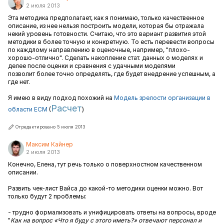
2 июля 2013
Эта методика предполагает, как я понимаю, только качественное
описание, из нее нельзя построить модели, которая бы отражала
некий уровень готовности. Считаю, что это вариант развития этой
методики в более точную и конкретную. То есть перевести вопросы
по каждлому направлению в оценочные, например, "плохо-
хорошо-отлично". Сделать накопление стат. данных о моделях и
делее после оценки и сравнения с удачными моделями
позволит более точно определять, где будет внедрение успешным, а
где нет.
Я имею в виду подход похожий на
Модель зрелости организации в
Расчет
области ECM
(
)
Отредактировано 5 июля 2013
Максим Кайнер
2 июля 2013
Конечно, Елена, тут речь только о поверхностном качественном
описании.
Развить чек-лист Вайса до какой-то методики оценки можно. Вот
только будут 2 проблемы:
- трудно формализовать и унифицировать ответы на вопросы, вроде
"
Как на вопрос «Что я буду с этого иметь?» отвечают персонал и