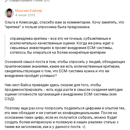
Отредактировано 5 июля 2013
Максим Кайнер
4 июля 2013
Ольга и Александр, спасибо вам за комментарии. Хочу заметить, что
"критика" о пользе опросника была предсказана:
справедлива критика – все это не точные, субъективные и
исключительно качественные оценки. Когда же речь идет о
серьезных инвестициях в проект внедрения ECM-системы,
хотелось бы опираться на более конкретные критерии
Основной смысл поста в том, чтобы спросить у людей, обладающих
практическими знаниями, какие же есть количественные критерии,
свидетельствующие о том, что ECM-система нужна и что ее
внедрение пройдет успешно?
Чек-лист Вайса приведен здесь скорее для того, чтобы
продемонстрировать - есть куда расти в смысле создания методик
оценки готовности организаций к внедрению ECM-системы (или
СЭД).
Поэтому еще раз хочу попросить поделиться цифрами и опытом тех,
кто ими обладает и не считает их конфиденциальными. После на
основании таких цифр, если их получится собрать, можно будет
создать более интересную и полезную в наших реалиях статью с
таким же заголовком, как и у данного поста. =)