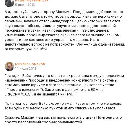
Ришат Мухаметшин
5 июля 2013
А я, пожалуй, приму сторону Максима. Предприятие действительно
должно быть готово к тому, чтобы произошли внутри него какие-то
перемены, начиная от топ-менеджеров, целью которых являются
крупномасштабные, видимые улучшения часто в долгосрочной
перспективе, и заканчивая предметниками, чьё отношение к
изменениям порой выражается сильнее всего на эмоциональном
уровне, и тем сложнее этим управлять массово. И это
действительно вопрос не потребностей. Они — лишь одна из границ,
за которые нужно выйти.
Михаил Романов
14 июля 2013
Господин Вайс почему-то ставит знак равенства между внедрением
изменениями "вообще" и внедрением конкретного типа системы
автоматизации (причем в заголовке статьи он пишет все честно
- "просто изменения"). Замените в данном тексте ECM на
ERP/CRM/CAD/... и не изменится ничего.
При этом господин Вайс скромно умалчивает о том, что же делать,
если один или несколько пунктов из его списка не выполняется.
Скажите, Максим, чем вас так привлекла эта статья? По-моему, это
просто бесполезный сборник банальностей.