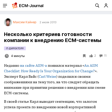
Максим Кайнер
2 июля 2013
Несколько критериев готовности
компании к внедрению ECM-системы
IT-ДИРЕКТОРУ
2
11
4 минуты
Недавно
на сайте AIIM-а
появился материал «
An AIIM
Checklist: How Ready Is Your Organization for Change?
».
Эксперт Карл Вайс (
Carl Weise
) поделился своими
соображениями на тему того, на что следует обращать
внимание при принятии решения о внедрении или смене
ECM-системы.
В своей статье Карл выводит сентенцию, что залогом
успеха проекта по внедрению новой корпоративной