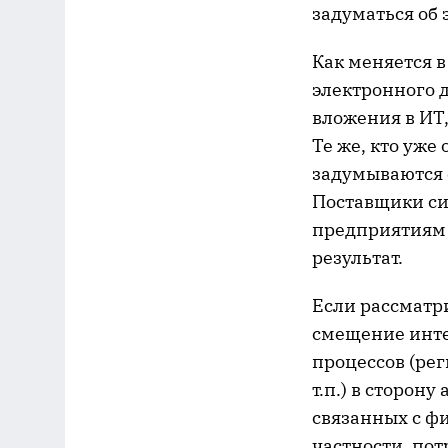
задуматься об
Как меняется 
электронного 
вложения в ИТ,
Те же, кто уже
задумываются 
Поставщики си
предприятиям 
результат.
Если рассматр
смещение инте
процессов (ре
т.п.) в сторон
связанных с фи
частности, пот