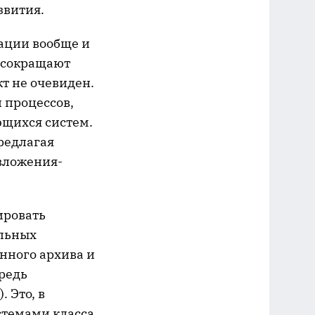
звития.
зации вообще и
 сокращают
кт не очевиден.
 процессов,
щихся систем.
редлагая
вложения-
ировать
ельных
нного архива и
ередь
. Это, в
стемами класса