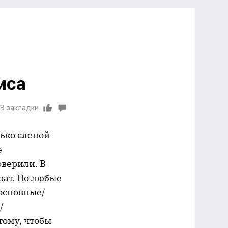
иса
В закладки
лько слепой
е
оверили. В
рат. Но любые
 основные/
/
тому, чтобы