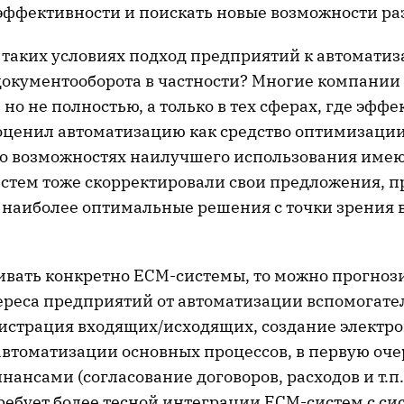
 эффективности и поискать новые возможности ра
в таких условиях подход предприятий к автомати
документооборота в частности? Многие компании
 но не полностью, а только в тех сферах, где эффе
 оценил автоматизацию как средство оптимизации
о возможностях наилучшего использования имею
стем тоже скорректировали свои предложения, п
наиболее оптимальные решения с точки зрения 
ивать конкретно ECM-системы, то можно прогноз
реса предприятий от автоматизации вспомогат
гистрация входящих/исходящих, создание электро
у автоматизации основных процессов, в первую оч
нансами (согласование договоров, расходов и т.п.)
ребует более тесной интеграции ECM-систем с си