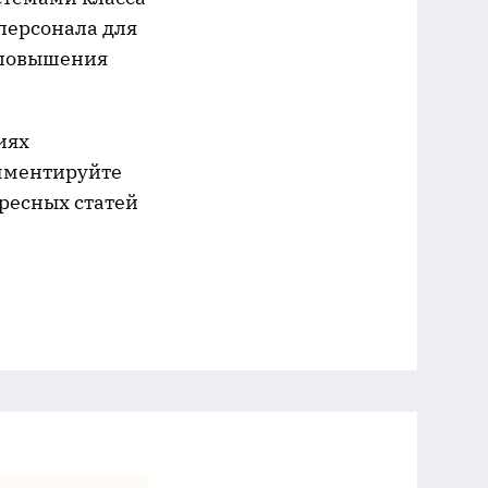
 персонала для
 повышения
иях
омментируйте
ресных статей