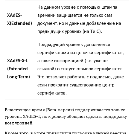
На данном уровне с помощью штампа
XAdES
-
времени защищается не только сам
X
(
Extended
)
документ, но и данные добавленные на
предыдущих уровнях (на
T
и
C
).
Предыдущий уровень дополняется
сертификатами из цепочки сертификатов,
XAdES-X-L
а также информацией (т.е. уже не
(Extended
ссылкой) о статусе отзывов сертификатов.
Long-Term)
Это позволяет работать с подписью, даже
если прекратит существование центр
сертификатов.
В настоящее время (Beta-версия) поддерживается только
уровень XAdES-T, но к релизу обещают сделать поддержку
всех уровней.
Кроме того, в блоге приводится подборка ключей реестра,