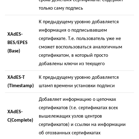
срока действия сертификата. Содержит
только саму подпись
К предыдущему уровню добавляется
информация о подписывавшем
XAdES
-
сертификате. Т.е. пользователь уже не
BES
/
EPES
сможет воспользоваться аналогичным
(
Base
)
сертификатом, в который просто
добавлены ключи из текущего
XAdES
-
T
К предыдущему уровню добавляется
(
Timestamp
)
штамп времени установки подписи
Добавляет информацию о цепочках
сертификатов (т.е. сертификатах всех
XAdES
-
вышележащих узлов центров
C
(
Complete
)
сертификатов) и ссылки на информации
об отозванных сертификатах