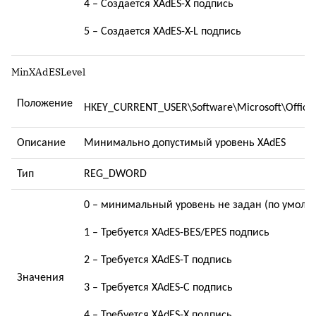
4 – Создается XAdES-
X
подпись
5 – Создается XAdES-
X
-
L
подпись
MinXAdESLevel
Положение
HKEY_CURRENT_USER\Software\Microsoft\Office
Описание
Минимально допустимый уровень
XAdES
Тип
REG_DWORD
0 – минимальный уровень не задан (по умолч
1 – Требуется XAdES-BES/EPES подпись
2 – Требуется XAdES-
T
подпись
Значения
3 – Требуется XAdES-
C
подпись
4 – Требуется XAdES-
X
подпись