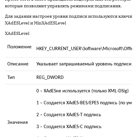
которые позволяют управлять режимами подписания.
Для задания настроек уровня подписи используются ключи
XAdESLevel и MinXAdESLevel
XAdESLevel
Положение
HKEY_CURRENT_USER\Software\Microsoft\Office
Описание
Указывает запрашиваемый уровень подписи
Тип
REG_DWORD
0 –
XAdES
не используется (только XML-DSig)
1 – Создается XAdES-BES/EPES подпись (по ум
2 – Создается XAdES-
T
подпись
Значения
3 – Создается XAdES-
C
подпись