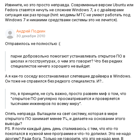
Извините, но это просто неправда. Современные версии Ubuntu или
Fedora ставятся ничуть не сложнее Windows 7, а с драйверами
ситуация как раз проще (hint: модемы МТС не умеют работать под
Windows 7 и никакими средствами системы это не лечится).
Андрей Подкин
30 декабря 2010
Отправилось не полностью :(
парни добровольно помогают устанавливать открытое ПО в
школах и госструктурах, о чем это говорит? Что без редких
специалистов ничего хорошего не выйдет.
А я как-то соседу восстанавливал слетевшие драйвера в Windows.
Он тоже не справился без редкого специалиста. И?..
Но, в принципе, не суть важно, просто развеян миф о том, что
"открытое ПО регулярно просматривается и проверяется
тысячами инженеров по всему миру".
Опять неправда. Вытащили на свет систему, которая в мире
открытого ПО занимает менее 1%, и делаете на основании этого
выводы?
PS. Я почти каждый день день сталкиваюсь с тем, что кто-то
покопался в нужной мне программе и что-то допилил. Это не надо
другим? Ради бога. Только не говорите, что это не надо мне. В