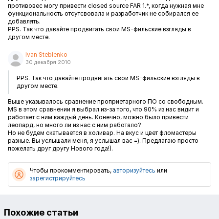
противовес могу привести closed source FAR 1.*, когда нужная мне
функциональность отсутсвовала и разработчик не собирался ее
добавлять.
PPS. Так что давайте продвигать свои MS-фильские взгляды в
другом месте.
Ivan Steblenko
30 декабря 2010
PPS. Так что давайте продвигать свои MS-фильские взгляды в
другом месте.
Выше указывалось сравнение проприетарного ПО со свободным.
MS в этом сравнении я выбрал из-за того, что 90% из нас видит и
работает с ним каждый день. Конечно, можно было привести
леопард, но много ли из нас с ним работало?
Но не будем скатывается в холивар. На вкус и цвет фломастеры
разные. Вы услышали меня, я услышал вас =). Предлагаю просто
пожелать друг другу Нового года!).
Чтобы прокомментировать,
авторизуйтесь
или
зарегистрируйтесь
Похожие статьи