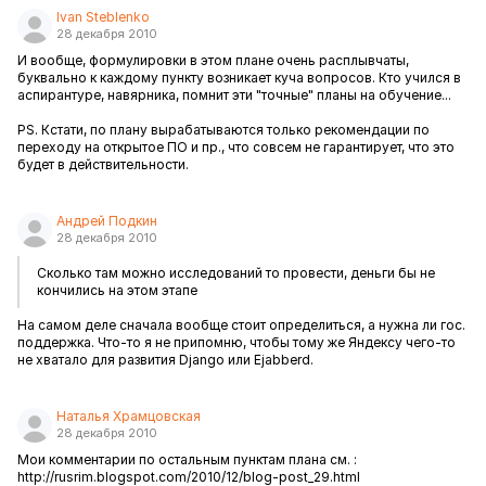
Ivan Steblenko
28 декабря 2010
И вообще, формулировки в этом плане очень расплывчаты,
буквально к каждому пункту возникает куча вопросов. Кто учился в
аспирантуре, навярника, помнит эти "точные" планы на обучение...
PS. Кстати, по плану вырабатываются только рекомендации по
переходу на открытое ПО и пр., что совсем не гарантирует, что это
будет в действительности.
Андрей Подкин
28 декабря 2010
Сколько там можно исследований то провести, деньги бы не
кончились на этом этапе
На самом деле сначала вообще стоит определиться, а нужна ли гос.
поддержка. Что-то я не припомню, чтобы тому же Яндексу чего-то
не хватало для развития Django или Ejabberd.
Наталья Храмцовская
28 декабря 2010
Мои комментарии по остальным пунктам плана см. :
http://rusrim.blogspot.com/2010/12/blog-post_29.html