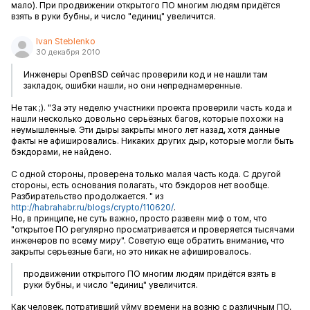
мало). При продвижении открытого ПО многим людям придётся
взять в руки бубны, и число "единиц" увеличится.
Ivan Steblenko
30 декабря 2010
Инженеры OpenBSD сейчас проверили код и не нашли там
закладок, ошибки нашли, но они непреднамеренные.
Не так ;). "
За эту неделю участники проекта проверили часть кода и
нашли несколько довольно серьёзных багов, которые похожи на
неумышленные. Эти дыры закрыты много лет назад, хотя данные
факты не афишировались. Никаких других дыр, которые могли быть
бэкдорами, не найдено.
С одной стороны, проверена только малая часть кода. С другой
стороны, есть основания полагать, что бэкдоров нет вообще.
Разбирательство продолжается.
" из
http://habrahabr.ru/blogs/crypto/110620/
.
Но, в принципе, не суть важно, просто развеян миф о том, что
"открытое ПО регулярно просматривается и проверяется тысячами
инженеров по всему миру". Советую еще обратить внимание, что
закрыты серьезные баги, но это никак не афишировалось.
продвижении открытого ПО многим людям придётся взять в
руки бубны, и число "единиц" увеличится.
Как человек, потративший уйму времени на возню с различным ПО,