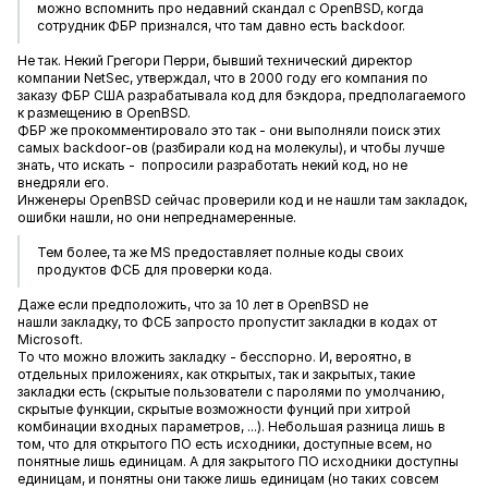
можно вспомнить про недавний скандал с OpenBSD, когда
сотрудник ФБР признался, что там давно есть backdoor.
Не так. Некий Грегори Перри, бывший технический директор
компании NetSec, утверждал, что в 2000 году его компания по
заказу ФБР США разрабатывала код для бэкдора, предполагаемого
к размещению в OpenBSD.
ФБР же прокомментировало это так - они выполняли поиск этих
самых backdoor-ов (разбирали код на молекулы), и чтобы лучше
знать, что искать - попросили разработать некий код, но не
внедряли его.
Инженеры OpenBSD сейчас проверили код и не нашли там закладок,
ошибки нашли, но они непреднамеренные.
Тем более, та же MS предоставляет полные коды своих
продуктов ФСБ для проверки кода.
Даже если предположить, что за 10 лет в OpenBSD не
нашли закладку, то ФСБ запросто пропустит закладки в кодах от
Microsoft.
То что можно вложить закладку - бесспорно. И, вероятно, в
отдельных приложениях, как открытых, так и закрытых, такие
закладки есть (скрытые пользователи с паролями по умолчанию,
скрытые функции, скрытые возможности фунций при хитрой
комбинации входных параметров, ...). Небольшая разница лишь в
том, что для открытого ПО есть исходники, доступные всем, но
понятные лишь единицам. А для закрытого ПО исходники доступны
единицам, и понятны они также лишь единицам (но таких совсем