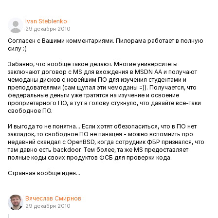
Ivan Steblenko
29 декабря 2010
Согласен с Вашими комментариями. Пилорама работает в полную
силу :(.
Забавно, что вообще такое делают. Многие университеты
заключают договор с MS для вхождения в MSDN AA и получают
чемоданы дисков с новейшим ПО для изучения студентами и
преподователями (сам щупал эти чемоданы =)). Получается, что
федеральные деньги уже тратятся на изучение и освоение
проприетарного ПО, а тут в голову стукнуло, что давайте все-таки
свободное ПО.
И выгода то не понятна... Если хотят обезопаситься, что в ПО нет
закладок, то свободное ПО не панацея - можно вспомнить про
недавний скандал с OpenBSD, когда сотрудник ФБР признался, что
там давно есть backdoor. Тем более, та же MS предоставляет
полные коды своих продуктов ФСБ для проверки кода.
Странная вообще идея...
Вячеслав Смирнов
29 декабря 2010