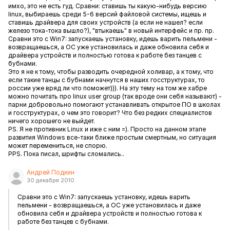
имхо, это не есть гуд. Сравни: ставишь ты какую-нибудь версию
linux, выбираешь среди 5-6 версий файловой системы, ищешь и
ставишь драйвера для своих устройств (а если не нашел? если
железо тока-тока вышло?), "втыкаешь" в новый интерфейс и пр. пр.
Сравни это с Win7: запускаешь установку, идешь варить пельмени -
возвращаешься, а ОС уже установилась и даже обновила себя и
драйвера устройств и полностью готова к работе без танцев с
бубнами.
Это я не к тому, чтобы разводить очередной холивар, а к тому, что
если такие танцы с бубнами начнутся в наших госструктурах, то
россии уже вряд ли что поможет))). На эту тему на том же хабре
можно почитать про linux user group (так вроде они себя называют) -
парни добровольно помогают устанавливать открытое ПО в школах
и госструктурах, о чем это говорит? Что без редких специалистов
ничего хорошего не выйдет.
PS. Я не противник Linux и иже с ним =). Просто на данном этапе
развития Windows все-таки ближе простым смертным, но ситуация
может перемениться, не спорю.
PPS. Пока писал, шрифты сломались..
Андрей Подкин
30 декабря 2010
Сравни это с Win7: запускаешь установку, идешь варить
пельмени - возвращаешься, а ОС уже установилась и даже
обновила себя и драйвера устройств и полностью готова к
работе без танцев с бубнами.