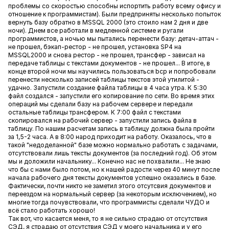
проблемы со скоростью способны испортить работу всему офису и
отношение к программистам). Были предприняты несколько попыток
вернуть базу обратно в MSSQL 2000 (это стоило нам 2 дня и две
ночи). Днем все работали в медленной системе и ругали
программистов, а ночью мы пытались перенести базу: детач-аттач -
не прошел, бэкап-рестор - не прошел, установка SP4 на
MSSQL2000 и снова рестор - не прошел, трансфер - зависал на
передаче таблицы с текстами документов - не прошел... В итоге, в
конце второй ночи мы научились пользоваться bcp и попробовали
перенести несколько записей таблицы текстов этой утилитой -
удачно. Запустили создание файла таблицы в 4 часа утра. К 5:30
файл создался - запустили его копирование по сети. Во время этих
операций мы сделали базу на рабочем сервере и передали
остальные таблицы трансфером. К 7:00 файл с текстами
скопировался на рабочий сервер - запустили запись файла в
таблицу. По нашим расчетам запись в таблицу должна была пройти
за 1,5-2 часа. А в 8:00 народ приходит на работу. Оказалось, что в
такой "недоделанной" базе можно нормально работать с задачами,
отсутствовали лишь тексты документов (за последний год). Об этом
мы и доложили начальнику... Конечно нас не похвалили... Не знаю
что бы с нами было потом, но к нашей радости через 40 минут после
начала рабочего дня тексты документов успешно оказались в базе.
Фактически, почти никто не заметил этого отсутсвия документов и
переездом на нормальный сервер (за некоторым исключением), но
многие тогда почувствовали, что программисты сделали ЧУДО и
всё стало работать хорошо!
Так вот, что касается меня, то я не сильно страдаю от отсутствия
СЭД, я страдаю от отсутствия СЭД у моего начальника и у его