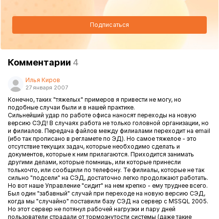
Подписаться
Комментарии
4
Илья Киров
27 января 2007
Конечно, таких "тяжелых" примеров я привести не могу, но
подобные случаи были и в нашей практике.
Сильнейший удар по работе офиса наносят переходы на новую
версию СЭД! В случаях работа не только головной организации, но
и филиалов. Передача файлов между филиалами переходит на email
(ибо так прописано в регламете по ЭД). Но самое тяжелое - это
отсутствие текущих задач, которые необходимо сделать и
документов, которые к ним прилагаются. Приходится занимать
другими делами, которые помнишь, или которые принесли
толькочто, или сообщили по телефону. Те филиалы, которые не так
сильно "подсели" на СЭД, достаточно легко продолжают работать.
Но вот наше Управление "сидит" на нем крепко - ему труднее всего.
Был один "забавный" случай при переходе на новую версию СЭД,
когда мы "случайно" поставили базу СЭД на сервер с MSSQL 2005.
Но этот сервер не потянул рабочей нагрузки и пару дней
пользователи страдали от тормознутости системы (даже такие