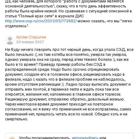
Да, как человек, для которого "работа с документами является
основной деятельностью", скажу, что в тото день эффективность
работы была крайне низкой. Но сравнивая с ситуацией описанной в
статье "Полный крах сети" в журнале ДИС
http://www.osp.ru/cio/2003/05/172682/
можно сказать, что мы "легко
отделались".
Артем Старыгин
29 января 2007
Не буду ничего говорить про тот черный день, когда упала СЭД, все
было печально :(, но там хотябы все понятно, умерла так умерла,
однако умирала она не сразу, перед этим тяжело болела :), как же
было в то время? Приведу пример работы без СЭД в
распределенной среде. Надо было срочно отрецензировать
документ, создали его в головном офисе, рецензировать надо в
филиале, надо с казать что в филиале проблем не наблюдалось,
кроме отсутствия репликации :). Ладно прошу выписать документ и
отправить мен почтой, в терминал лезти и ждать пока там все
откроется, желания нет, напоминаю в главном офисе тормоза.
Рецензирую документ, отправляю обратно, довольный жизнью.
Через некоторое время документ приходит на повторное
согласование, но я вижу что примечания не все исправлены, самих
примечаний нет, пришлось читать все по новой. Обидно хоть и не
смертельно.
Чтобы прокомментировать,
авторизуйтесь
или