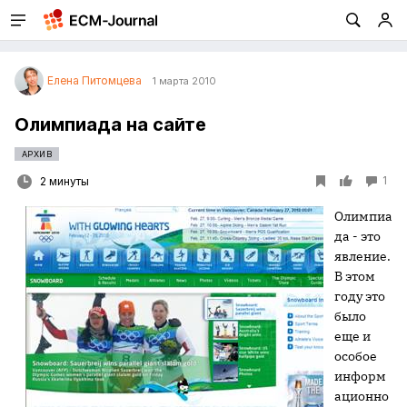
Елена Питомцева
1 марта 2010
Олимпиада на сайте
АРХИВ
1
2 минуты
Олимпиа
да - это
явление.
В этом
году это
было
еще и
особое
информ
ационно