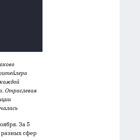
аково
 ритейлера
 каждой
а. Отраслевая
нции
ачалась
оября. За 5
 разных сфер