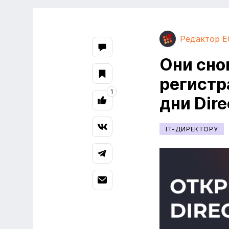
Редактор E
Они сно
регистр
1
дни Dir
IT-ДИРЕКТОРУ