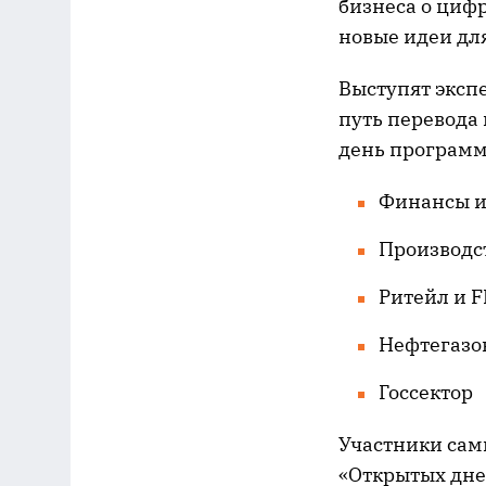
бизнеса о циф
новые идеи для
Выступят эксп
путь перевода
день программ
Финансы и
Производс
Ритейл и 
Нефтегазо
Госсектор
Участники сам
«Открытых дне