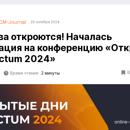
CM-Journal
29 октября 2024
ва откроются! Началась
ация на конференцию «От
ectum 2024»
В
Время чтения:
2 минуты