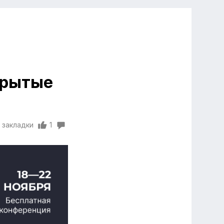
крытые
 закладки
1