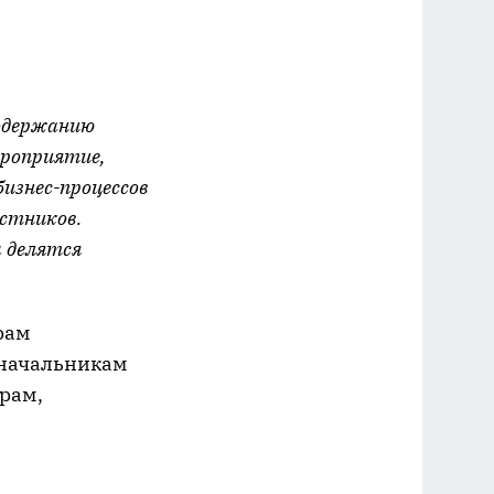
содержанию
ероприятие,
изнес-процессов
астников.
 делятся
рам
 начальникам
рам,