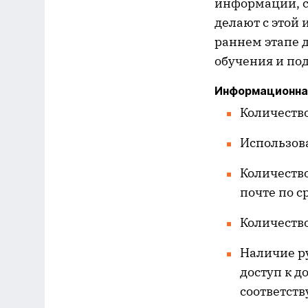
информации, со
делают с этой
раннем этапе 
обучения и по
Информационная
Количество
Использов
Количество
почте по 
Количество
Наличие р
доступ к д
соответст