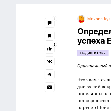
Михаил Ку
8
Определ
успеха 
2
IT-ДИРЕКТОРУ
Оригинальный 
Что является з
дискуссий вокр
популярны на 
непосредствен
партнер Шейла