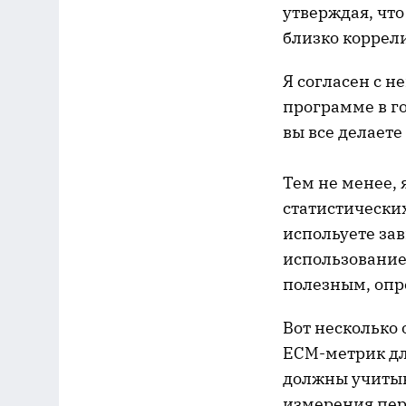
утверждая, что
близко коррели
Я согласен с н
программе в го
вы все делаете
Тем не менее, 
статистических
испольуете зав
использование
полезным, опре
Вот несколько
ECM-метрик дл
должны учитыва
измерения пер