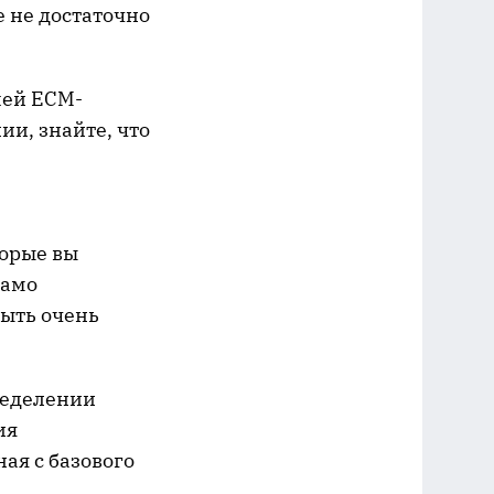
е не достаточно
ашей ECM-
ии, знайте, что
торые вы
само
ыть очень
ределении
ия
ая с базового