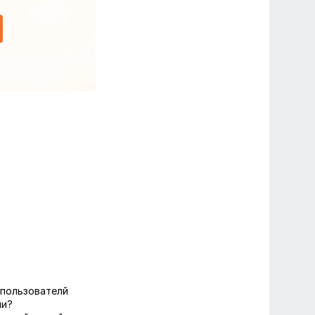
 пользователй
ии?