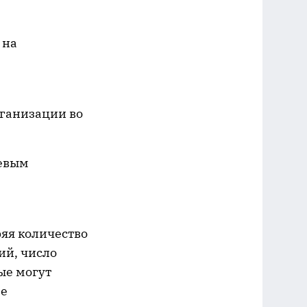
 на
рганизации во
чевым
яя количество
ий, число
ые могут
ие