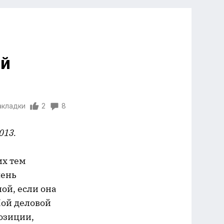
ей
акладки
2
8
2013.
их тем
чень
ой, если она
Мой деловой
озиции,