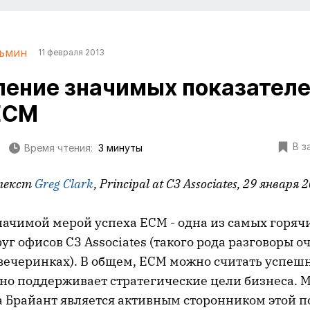
зьмин
11 февраля 2013
ение значимых показател
ECM
В з
Время чтения:
3 минуты
текст
Greg Clark
, Principal at C3 Associates, 29 января 
начимой мерой успеха ECM - одна из самых горяч
уг офисов C3 Associates (такого рода разговоры о
вечеринках). В общем, ECM можно считать успешн
но поддерживает стратегические цели бизнеса. 
 Брайант является активным сторонником этой п