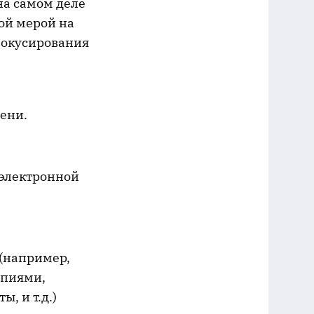
на самом деле
ой мерой на
фокусирования
ени.
 электронной
(например,
опиями,
, и т.д.)