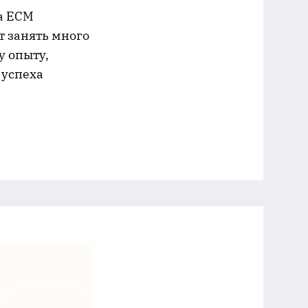
ха ECM
т занять много
у опыту,
 успеха