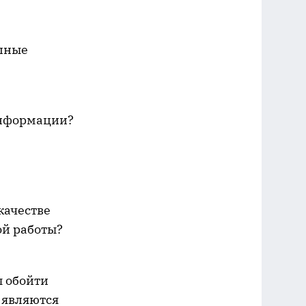
олные
информации?
качестве
ой работы?
ы обойти
 являются