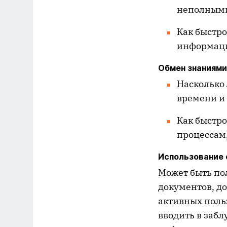
неполными
Как быстро
информаци
Обмен знаниями
Насколько 
времени и
Как быстр
процессам,
Использование
Может быть по
документов, до
активных польз
вводить в заб