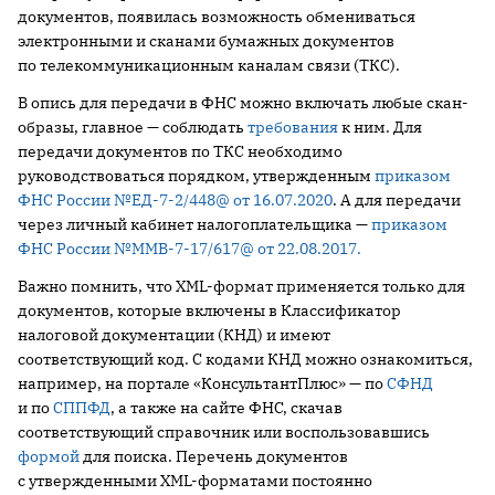
документов, появилась возможность обмениваться
электронными и сканами бумажных документов
по телекоммуникационным каналам связи (ТКС).
В опись для передачи в ФНС можно включать любые скан-
образы, главное — соблюдать
требования
к ним. Для
передачи документов по ТКС необходимо
руководствоваться порядком, утвержденным
приказом
ФНС России №ЕД-7-2/448@ от 16.07.2020
. А для передачи
через личный кабинет налогоплательщика —
приказом
ФНС России №ММВ-7-17/617@ от 22.08.2017.
Важно помнить, что XML-формат применяется только для
документов, которые включены в Классификатор
налоговой документации (КНД) и имеют
соответствующий код. С кодами КНД можно ознакомиться,
например, на портале «КонсультантПлюс» — по
СФНД
и по
СППФД
, а также на сайте ФНС, скачав
соответствующий справочник или воспользовавшись
формой
для поиска. Перечень документов
с утвержденными XML-форматами постоянно