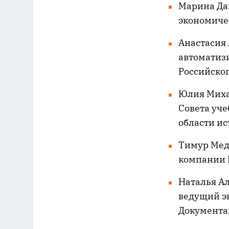
Марина Да
экономичес
Анастасия
автоматиз
Российског
Юлия Миха
Совета уче
области и
Тимур Мед
компании
Наталья Ал
ведущий э
Документац