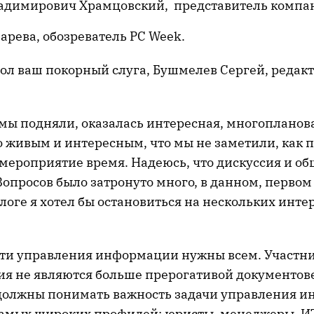
адимирович Храмцовский, представитель компа
арева, обозреватель PC Week.
тол ваш покорный слуга, Бушмелев Сергей, редак
 мы подняли, оказалась интересная, многопланов
о живым и интересным, что мы не заметили, как 
 мероприятие время. Надеюсь, что дискуссия и о
опросов было затронуто много, в данном, первом
логе я хотел бы остановиться на нескольких инте
сти управления информации нужны всем. Участн
ия не являются больше прерогативой документове
должны понимать важность задачи управления 
амых широких профилей: юристы, менеджеры, И