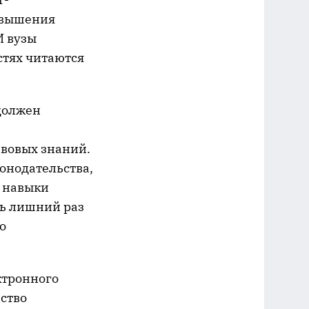
овышения
И вузы
стях читаются
должен
авовых знаний.
онодательства,
о навыки
ть лишний раз
о
ктронного
ство