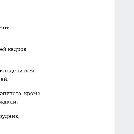
 от
ей кадров –
т поделиться
ей.
 эпитета, кроме
ждали:
рудник,