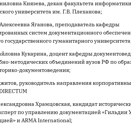
ниловна Князева, декан факультета информатики
кого университета им. Г.В. Плеханова;
 Алексеевна Яганова, преподаватель кафедры
ированных систем документационного обеспечен
о государственного гуманитарного университета
йловна Кукарина, доцент кафедры документовед
бно-методических объединений вузов РФ по обра
сторико-документоведения;
житов, руководитель направления корпоративны
 DIRECTUM
ександровна Храмцовская, кандидат исторически
ксперт по управлению документацией «Гильдии
ией» и ARMA International;