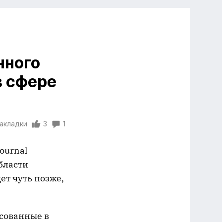
нного
в сфере
закладки
3
1
ournal
бласти
ет чуть позже,
есованные в