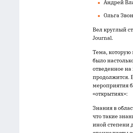
Андрей Вл
Ольга Звон
Вел круглый с
Journal.
Тема, которую
было настольк
отведенное на
продолжится. В
мероприятия б
«открытиях»:
Знания в обла
что такие знан
иной степени 
специалисты с