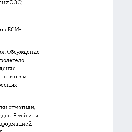
нии ЭОС;
тор ECM-
ая. Обсуждение
пролетело
бщение
 по итогам
ресных
ики отметили,
дов. В той или
информацией
Т-