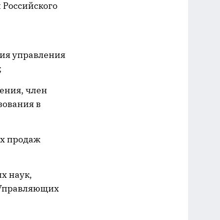
 Российского
ия управления
;
ения, член
зования в
х продаж
х наук,
 Управляющих