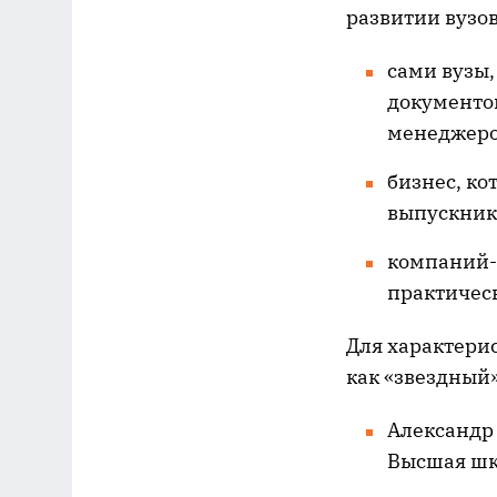
развитии вузов
сами вузы,
документов
менеджеро
бизнес, ко
выпускнико
компаний-р
практичес
Для характерис
как «звездный
Александр
Высшая шк