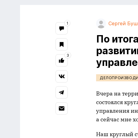
Сергей Буш
1
По итог
развити
3
управл
ДЕЛОПРОИЗВОД
Вчера на терр
состоялся круг
управления ин
а сейчас мне 
Наш круглый ст