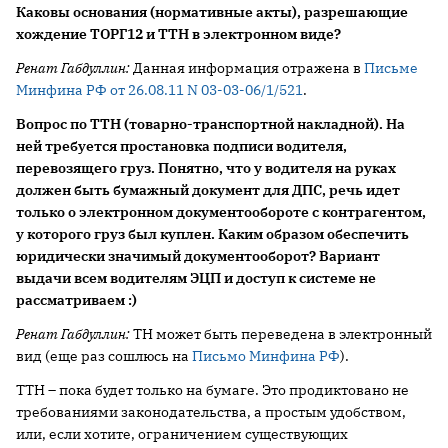
Каковы основания (нормативные акты), разрешающие
хождение ТОРГ12 и ТТН в электронном виде?
Ренат Габдуллин:
Данная информация отражена в
Письме
Минфина РФ от 26.08.11 N 03-03-06/1/521
.
Вопрос по ТТН (товарно-транспортной накладной). На
ней требуется простановка подписи водителя,
перевозящего груз. Понятно, что у водителя на руках
должен быть бумажный документ для ДПС, речь идет
только о электронном документообороте с контрагентом,
у которого груз был куплен. Каким образом обеспечить
юридически значимый документооборот? Вариант
выдачи всем водителям ЭЦП и доступ к системе не
рассматриваем :)
Ренат Габдуллин:
ТН может быть переведена в электронный
вид (еще раз сошлюсь на
Письмо Минфина РФ
).
ТТН – пока будет только на бумаге. Это продиктовано не
требованиями законодательства, а простым удобством,
или, если хотите, ограничением существующих