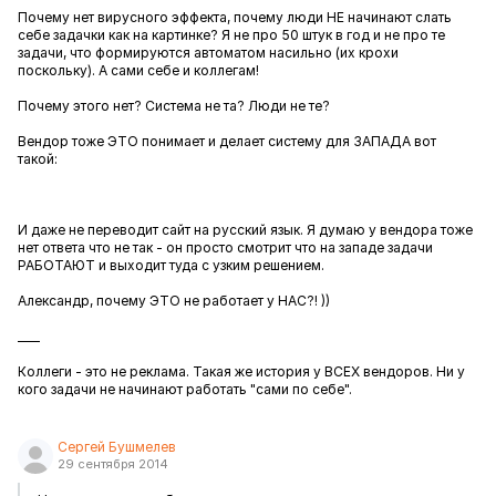
Почему нет вирусного эффекта, почему люди НЕ начинают слать
себе задачки как на картинке? Я не про 50 штук в год и не про те
задачи, что формируются автоматом насильно (их крохи
поскольку). А сами себе и коллегам!
Почему этого нет? Система не та? Люди не те?
Вендор тоже ЭТО понимает и делает систему для ЗАПАДА вот
такой:
И даже не переводит сайт на русский язык. Я думаю у вендора тоже
нет ответа что не так - он просто смотрит что на западе задачи
РАБОТАЮТ и выходит туда с узким решением.
Александр, почему ЭТО не работает у НАС?! ))
____
Коллеги - это не реклама. Такая же история у ВСЕХ вендоров. Ни у
кого задачи не начинают работать "сами по себе".
Сергей Бушмелев
29 сентября 2014