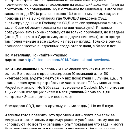
поручения есть результат резолюции на входящий документ (иногда
протоколы по совещаниям, ну и остальное по мелочам). В итоге они
закрывают до 5% (а реально около 1%) от всех мыслимых задач (я
прикидывал на 20 компаниях где ХОРОШО внедрена СЭД,
анализируя данные в Exchange и СЭД, а также прикидывая сколько
задач были сформулированы лично или через Lync). Рядовые
сотрудники активно не используют не только поручения, но и задачи
(что в Доксе, что в Директуме, что в других системах), хотя вроде
там полей меньше и все удобно на первый взгляд. Только в рамках
процессов жестко внедренных создаются задачи, а более и нет.
По Мегаплану.
Почитайте интервью
директора:
http://siliconrus.com/2014/04/not-about-services/
.
По ИТ-компаниям
. Во-первых ИТ компании это как бы не весь
рынок. Во-вторых я проанализировал 10 компаний из то-50
интеграторов. Будете смеяться - у них показатели НЕ лучше. Да, Jira
приживается лучше, разработчики часто юзают TFS, у многих есть
Project или аналог. Но 80% задач все равно в Outlook. Мой почтовый
ящик с 1500 входящих писем в месяц типичный пример. Для
контроля - Эксель (отчеты и все такое).
У вендоров СЭД, вот по другому, они молодцы ). Но их 5 штук.
Я вполне готов поверить, что проблемы нет - почта при всех ее
минусах за решительным преимуществом удобнее, потому все ее
используют. Но все таки западный опыт показывает что задачи могут
быть самостоятельным и массовым продуктом. Чего уж далеко