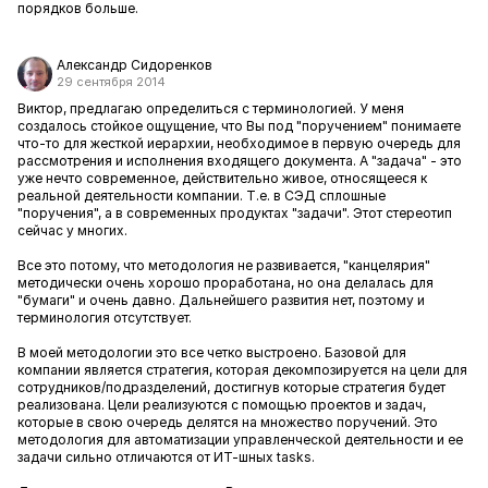
порядков больше.
Александр Сидоренков
29 сентября 2014
Виктор, предлагаю определиться с терминологией. У меня
создалось стойкое ощущение, что Вы под "поручением" понимаете
что-то для жесткой иерархии, необходимое в первую очередь для
рассмотрения и исполнения входящего документа. А "задача" - это
уже нечто современное, действительно живое, относящееся к
реальной деятельности компании. Т.е. в СЭД сплошные
"поручения", а в современных продуктах "задачи". Этот стереотип
сейчас у многих.
Все это потому, что методология не развивается, "канцелярия"
методически очень хорошо проработана, но она делалась для
"бумаги" и очень давно. Дальнейшего развития нет, поэтому и
терминология отсутствует.
В моей методологии это все четко выстроено. Базовой для
компании является стратегия, которая декомпозируется на цели для
сотрудников/подразделений, достигнув которые стратегия будет
реализована. Цели реализуются с помощью проектов и задач,
которые в свою очередь делятся на множество поручений.
Это
методология для автоматизации управленческой деятельности и ее
задачи сильно отличаются от ИТ-шных tasks.