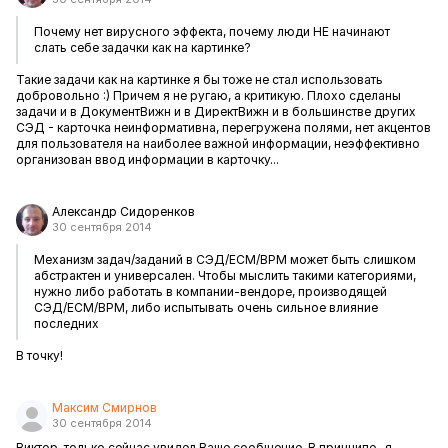
Почему нет вирусного эффекта, почему люди НЕ начинают
слать себе задачки как на картинке?
Такие задачи как на картинке я бы тоже не стал использовать
добровольно :) Причем я не ругаю, а критикую. Плохо сделаны
задачи и в ДокументВижн и в ДиректВижн и в большинстве других
СЭД - карточка неинформативна, перегружена полями, нет акцентов
для пользователя на наиболее важной информации, неэффективно
организован ввод информации в карточку...
Александр Сидоренков
30 сентября 2014
Механизм задач/заданий в СЭД/ECM/BPM может быть слишком
абстрактен и универсален. Чтобы мыслить такими категориями,
нужно либо работать в компании-вендоре, производящей
СЭД/ECM/BPM, либо испытывать очень сильное влияние
последних
В точку!
Максим Смирнов
30 сентября 2014
Виктор, только сейчас увидел Ваше сообщение. В принципе, я