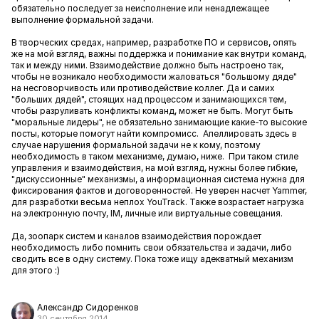
обязательно последует за неисполнение или ненадлежащее
выполнение формальной задачи.
В творческих средах, например, разработке ПО и сервисов, опять
же на мой взгляд, важны поддержка и понимание как внутри команд,
так и между ними. Взаимодействие должно быть настроено так,
чтобы не возникало необходимости жаловаться "большому дяде"
на несговорчивость или противодействие коллег. Да и самих
"больших дядей", стоящих над процессом и занимающихся тем,
чтобы разруливать конфликты команд, может не быть. Могут быть
"моральные лидеры", не обязательно занимающие какие-то высокие
посты, которые помогут найти компромисс. Апеллировать здесь в
случае нарушения формальной задачи не к кому, поэтому
необходимость в таком механизме, думаю, ниже. При таком стиле
управления и взаимодействия, на мой взгляд, нужны более гибкие,
"дискуссионные" механизмы, а информационная система нужна для
фиксирования фактов и договоренностей. Не уверен насчет Yammer,
для разработки весьма неплох YouTrack. Также возрастает нагрузка
на электронную почту, IM, личные или виртуальные совещания.
Да, зоопарк систем и каналов взаимодействия порождает
необходимость либо помнить свои обязательства и задачи, либо
сводить все в одну систему. Пока тоже ищу адекватный механизм
для этого :)
Александр Сидоренков
30 сентября 2014