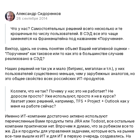
Александр Сидоренков
28 сентября 2014
Что у нас? Самостоятельных решений всего несколько и те
крошечные по числу пользователей. В СЭД все это чаще
заменяется на Франкенштейна под названием «Поручение».
Виктор, здесь не очень понятен объект Вашей негативной оценки -
"Поручение" как таковое или то как это в большинстве случаев
реализовано в СЭД?
Наших решений не так уж и мало (битрикс, мегаплан и т.п.), у них
пользователей существенно меньше, чем у зарубежных аналогов, но
это общее свойство всех российских ИТ-продуктов.
Коллеги, что не так? Почему у нас это не работает? Не
доросли просто? Уже используют, просто я не в курсе?
Хватает узких решений, например, TFS + Project + Outlook как у
меня на работе сейчас?
Именно ИТ-компании достаточно активно используют
перечисленные Вами продукты типа JIRA или Todoist, все остальные
компании практически нет. Впрочем я думаю, что за рубежом все то
же. Да и продукты для управления задачами, которые есть на рынке
все-таки вышли из ИТ и для ИТ в первую очередь создавались. На