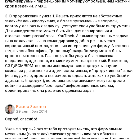
культивируемый перфекционизм мотивируют больше, чем жесткий
срок в задании. ИМХО.
3. В продолжении пункта 1. Решать приходится не абстрактные
задачи/задания/поручения, а более приземленные вопросы,
поэтому для разных задач существуют свои удобные инструменты.
Для инцидентов это может быть Jira, для планирования и
отслеживания разработки - YouTrack. А административные задачи
типа подачи заявки на командировки удобно решать через
корпоративный портал, заполнив интерактивную форму. А как оно
там, в части бэк-офиса, "рядовому" разработчику может быть
просто неинтересно. Главное, чтобы услуга была оказана
оперативно, адекватно, и с минимумом телодвижений. Возможно,
СЭД/ECM/BPM вендоры используют свои продукты внутри
компании для решения и административных, и "продуктивных" задач
(иначе, думаю, просто невозможно сделать хоть как-то удобный и
адекватный продукт), но остальные организации могут запросто
пойти на разведение "зоопарка" информационных систем,
ориентированных на решение отдельных задач.
Виктор Золотов
29 сентября 2014
Сергей, спасибо!
Уже не в первый раз от тебя проходит мысль, что формальные
механизмы (типа задач) снижают уровень личного общения,
снижают гибкость, делают самих людей формальными. Что плохо,