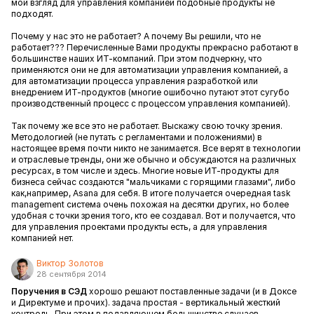
мой взгляд для управления компанией подобные продукты не
подходят.
Почему у нас это не работает? А почему Вы решили, что не
работает??? Перечисленные Вами продукты прекрасно работают в
большинстве наших ИТ-компаний. При этом подчеркну, что
применяются они не для автоматизации управления компанией, а
для автоматизации процесса управления разработкой или
внедрением ИТ-продуктов (многие ошибочно путают этот сугубо
производственный процесс с процессом управления компанией).
Так почему же все это не работает. Выскажу свою точку зрения.
Методологией (не путать с регламентами и положениями) в
настоящее время почти никто не занимается. Все верят в технологии
и отраслевые тренды, они же обычно и обсуждаются на различных
ресурсах, в том числе и здесь. Многие новые ИТ-продукты для
бизнеса сейчас создаются "мальчиками с горящими глазами", либо
как,например, Asana для себя. В итоге получается очередная task
management система очень похожая на десятки других, но более
удобная с точки зрения того, кто ее создавал. Вот и получается, что
для управления проектами продукты есть, а для управления
компанией нет.
Виктор Золотов
28 сентября 2014
Поручения в СЭД
хорошо решают поставленные задачи (и в Доксе
и Директуме и прочих). задача простая - вертикальный жесткий
контроль. При этом в подавляющем большинстве случаев