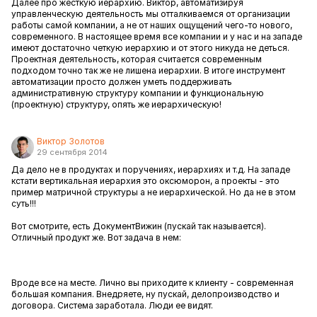
Далее про жесткую иерархию. Виктор, автоматизируя
управленческую деятельность мы отталкиваемся от организации
работы самой компании, а не от наших ощущений чего-то нового,
современного. В настоящее время все компании и у нас и на западе
имеют достаточно четкую иерархию и от этого никуда не деться.
Проектная деятельность, которая считается современным
подходом точно так же не лишена иерархии. В итоге инструмент
автоматизации просто должен уметь поддерживать
административную структуру компании и функциональную
(проектную) структуру, опять же иерархическую!
Виктор Золотов
29 сентября 2014
Да дело не в продуктах и поручениях, иерархиях и т.д. На западе
кстати вертикальная иерархия это оксюморон, а проекты - это
пример матричной структуры а не иерархической. Но да не в этом
суть!!!
Вот смотрите, есть ДокументВижин (пускай так называется).
Отличный продукт же. Вот задача в нем:
Вроде все на месте. Лично вы приходите к клиенту - современная
большая компания. Внедряете, ну пускай, делопроизводство и
договора. Система заработала. Люди ее видят.