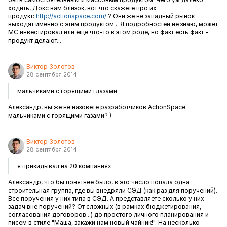
ходить, Докс вам близок, вот что скажете про их
продукт:
http://actionspace.com/
? Они же не западный рынок
выходят именно с этим продуктом... Я подробностей не знаю, может
МС инвестировал или еще что-то в этом роде, но факт есть факт -
продукт делают...
Виктор Золотов
28 сентября 2014
мальчиками с горящими глазами
Александр, вы же не назовете разработчиков ActionSpace
мальчиками с горящими газами? )
Виктор Золотов
28 сентября 2014
я прикидывал на 20 компаниях
Александр, что бы понятнее было, в это число попала одна
строительная группа, где вы внедряли СЭД (как раз для поручений).
Все поручения у них типа в СЭД. А представляете сколько у них
задач вне поручений? От сложных (в рамках бюджетирования,
согласования договоров...) до простого личного планирования и
писем в стиле "Маша, закажи нам новый чайник!". На несколько