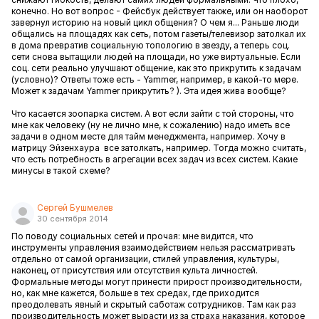
конечно. Но вот вопрос - Фейсбук действует также, или он наоборот
завернул историю на новый цикл общения? О чем я... Раньше люди
общались на площадях как сеть, потом газеты/телевизор затолкал их
в дома превратив социальную топологию в звезду, а теперь соц.
сети снова вытащили людей на площади, но уже виртуальные. Если
соц. сети реально улучшают общение, как это прикрутить к задачам
(условно)? Ответы тоже есть - Yammer, например, в какой-то мере.
Может к задачам Yammer прикрутить? ). Эта идея жива вообще?
Что касается зоопарка систем. А вот если зайти с той стороны, что
мне как человеку (ну не лично мне, к сожалению) надо иметь все
задачи в одном месте для тайм менеджмента, например. Хочу в
матрицу Эйзенхаура все затолкать, например. Тогда можно считать,
что есть потребность в агрегации всех задач из всех систем. Какие
минусы в такой схеме?
Сергей Бушмелев
30 сентября 2014
По поводу социальных сетей и прочая: мне видится, что
инструменты управления взаимодействием нельзя рассматривать
отдельно от самой организации, стилей управления, культуры,
наконец, от присутствия или отсутствия культа личностей.
Формальные методы могут принести прирост производительности,
но, как мне кажется, больше в тех средах, где приходится
преодолевать явный и скрытый саботаж сотрудников. Там как раз
производительность может вырасти из за страха наказания, которое