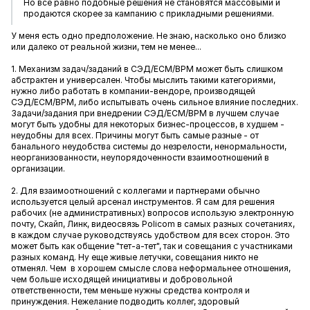
Но все равно подобные решения не становятся массовыми и
продаются скорее за кампанию с прикладными решениями.
У меня есть одно предположение. Не знаю, насколько оно близко
или далеко от реальной жизни, тем не менее...
1. Механизм задач/заданий в СЭД/ECM/BPM может быть слишком
абстрактен и универсален. Чтобы мыслить такими категориями,
нужно либо работать в компании-вендоре, производящей
СЭД/ECM/BPM, либо испытывать очень сильное влияние последних.
Задачи/задания при внедрении СЭД/ECM/BPM в лучшем случае
могут быть удобны для некоторых бизнес-процессов, в худшем -
неудобны для всех. Причины могут быть самые разные - от
банального неудобства системы до незрелости, ненормальности,
неорганизованности, неупорядоченности взаимоотношений в
организации.
2. Для взаимоотношений с коллегами и партнерами обычно
используется целый арсенал инструментов. Я сам для решения
рабочих (не административных) вопросов использую электронную
почту, Скайп, Линк, видеосвязь Policom в самых разных сочетаниях,
в каждом случае руководствуясь удобством для всех сторон. Это
может быть как общение "тет-а-тет", так и совещания с участниками
разных команд. Ну еще живые летучки, совещания никто не
отменял. Чем в хорошем смысле слова неформальнее отношения,
чем больше исходящей инициативы и добровольной
ответственности, тем меньше нужны средства контроля и
принуждения. Нежелание подводить коллег, здоровый