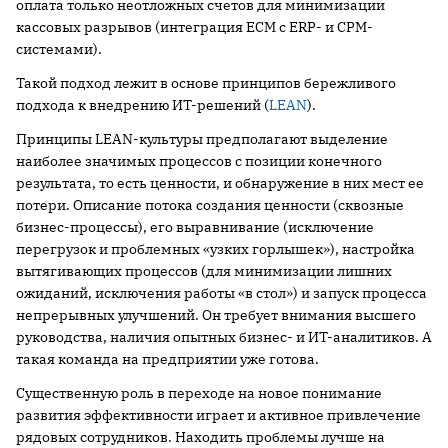
оплата только неотложных счетов для минимизации
кассовых разрывов (интеграция ECM c ERP- и CPM-
системами).
Такой подход лежит в основе принципов бережливого
подхода к внедрению ИТ-решений (
LEAN
).
Принципы LEAN-культуры предполагают выделение
наиболее значимых процессов с позиции конечного
результата, то есть ценности, и обнаружение в них мест ее
потери. Описание потока создания ценности (сквозные
бизнес-процессы), его выравнивание (исключение
перегрузок и проблемных «узких горлышек»), настройка
вытягивающих процессов (для минимизации лишних
ожиданий, исключения работы «в стол») и запуск процесса
непрерывных улучшений. Он требует внимания высшего
руководства, наличия опытных бизнес- и ИТ-аналитиков. А
такая команда на предприятии уже готова.
Существенную роль в переходе на новое понимание
развития эффективности играет и активное привлечение
рядовых сотрудников. Находить проблемы лучше на