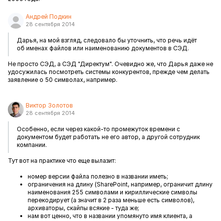
Андрей Подкин
28 сентября 2014
Дарья, на мой взгляд, следовало бы уточнить, что речь идёт
об именах файлов или наименованию документов в СЭД.
Не просто СЭД, а СЭД "Директум". Очевидно же, что Дарья даже не
удосужилась посмотреть системы конкурентов, прежде чем делать
заявление о 50 символах, например.
Виктор Золотов
28 сентября 2014
Особенно, если через какой-то промежуток времени с
документом будет работать не его автор, а другой сотрудник
компании.
Тут вот на практике что еще вылазит:
номер версии файла полезно в названии иметь;
ограничения на длину (SharePoint, например, ограничит длину
наименования 255 символами и кириллические символы
перекодирует (а значит в 2 раза меньше есть символов),
архиваторы, скайпы всякие - туда же;
нам вот ценно, что в названии упомянуто имя клиента, а