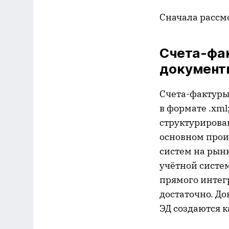
Сначала рассм
Счета-фа
документ
Счета-фактуры
в формате .xml
структурирова
основном проис
систем на рынк
учётной систем
прямого интег
достаточно. До
ЭД создаются 