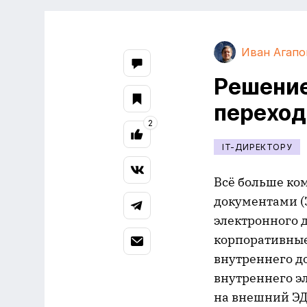
Иван Агапо
Решение
переход
2
IT-ДИРЕКТОРУ
Всё больше ко
документами (
электронного д
корпоративные
внутреннего д
внутреннего э
на внешний Э