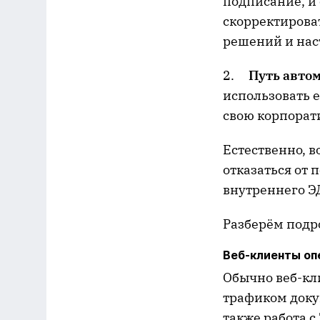
подписание, и
скорректирова
решений и нас
2.
Путь авто
использовать 
свою корпорат
Естественно, 
отказаться от 
внутреннего Э
Разберём подр
Веб-клиенты о
Обычно веб-кл
трафиком докум
также работа с