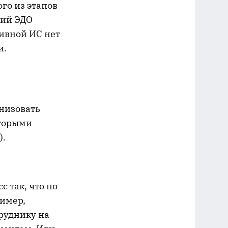
го из этапов
ний ЭДО
ивной ИС нет
и.
низовать
оторыми
).
 так, что по
ример,
руднику на