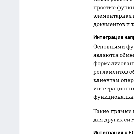
простые функц
элементарная 
документов и т
Интеграция нап
Основными фу
являются обмен
формализованн
регламентов о
клиентам опер
интеграционны
функциональнос
Такие прямые 
для других сис
Интеграция с 