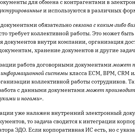
окументы для обмена с контрагентами в электрон
уктурированные
и используются в различных фор
и документами обязательно
связана с каким-либо би
то требует коллективной работы. Это может быть
 документов внутри компании, организация дос
документам, хранение документов и другие задач
зации работа договорными документами
может п
м информационной системы
класса ECM, BPM, CRM 
рганизации коллективной работы сотрудников. Та
работа с данными документами
может производить
руками и ногами»
.
зации уже налажен внутренний электронный док
ументов, то задача сводится к интеграции корпо
тора ЭДО. Если корпоративная ИС есть, но с ука