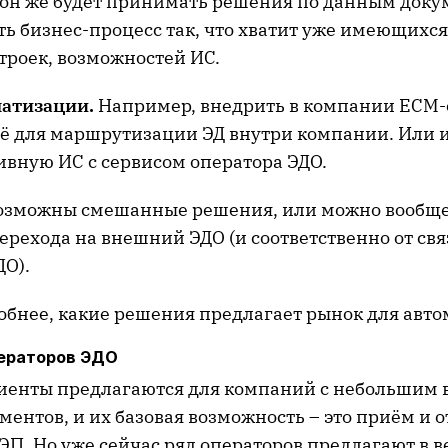
 он же будет принимать решения по данным доку
ть бизнес-процесс так, что хватит уже имеющихс
троек, возможностей ИС.
матизации.
Например, внедрить в компании ECM-
её для маршрутизации ЭД внутри компании. Или 
ивную ИС с сервисом оператора ЭДО.
возможны смешанные решения, или можно вообще
перехода на внешний ЭДО (и соответственно от св
ДО).
обнее, какие решения предлагает рынок для авт
ператоров ЭДО
иенты предлагаются для компаний с небольшим
ентов, и их базовая возможность – это приём и о
 ЭП. Но уже сейчас ряд операторов предлагают в 