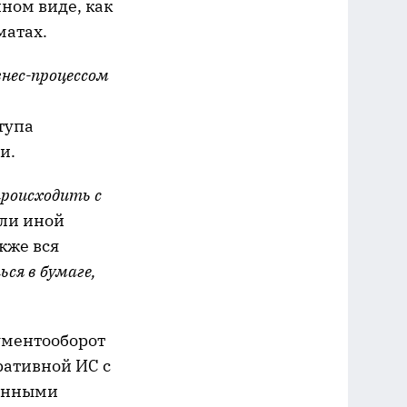
ном виде, как
матах.
знес-процессом
тупа
и.
роисходить с
или иной
кже вся
ся в бумаге,
ументооборот
ративной ИС с
занными