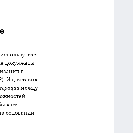
е
 используются
ные документы –
низации в
). И для таких
еграции
между
можностей
бывает
 на основании