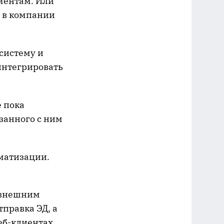
ментам. Или
я в компании
систему и
интегрировать
 пока
язанного с ним
оматизации.
 внешним
тправка ЭД, а
веб-клиентах