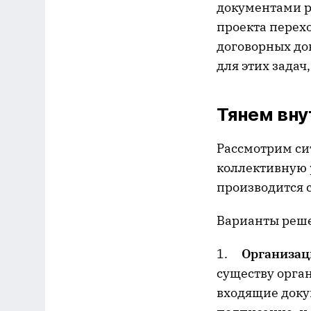
документами ра
проекта перех
договорных до
для этих задач,
Тянем вну
Рассмотрим си
коллективную 
производится с
Варианты реш
1.
Организац
существу орга
входящие доку