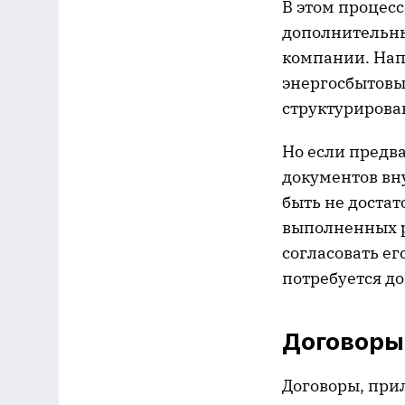
В этом процесс
дополнительны
компании. Нап
энергосбытовы
структурирова
Но если предв
документов вн
быть не достат
выполненных р
согласовать ег
потребуется д
Договоры,
Договоры, при