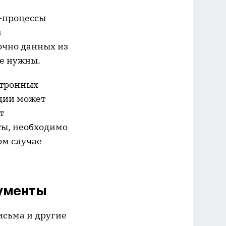
-процессы
в
очно данных из
не нужны.
тронных
ации может
т
ты, необходимо
ом случае
кументы
исьма и другие