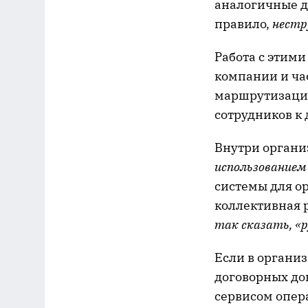
аналогичные д
правило,
нестр
Работа с этим
компании и час
маршрутизация
сотрудников к 
Внутри органи
использование
системы для о
коллективная 
так сказать, «
Если в органи
договорных док
сервисом опера