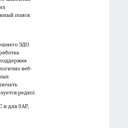
их
енный поиск
ешнего ЭДО
работка
 поддержка
логично веб-
нных
ключать
зуется редко).
 и для SAP,