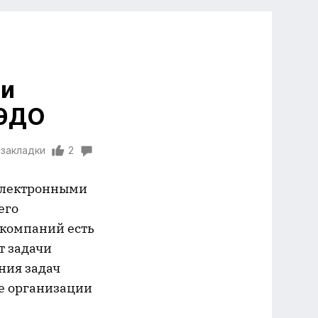
ри
 ЭДО
 закладки
2
 электронными
его
х компаний есть
т задачи
ния задач
де организации