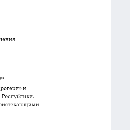
ючения
а»
дрогери» и
 Республики.
роистекающими