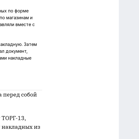
ных по форме
по магазинам и
авляли вместе с
накладную. Затем
ал документ,
ами накладные
а перед собой
 ТОРГ-13,
у накладных из