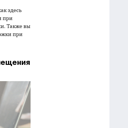
как здесь
и при
и. Также вы
ержки при
мещения