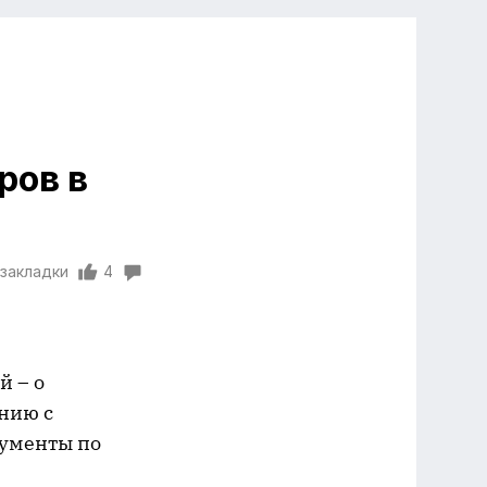
ров в
 закладки
4
й – о
нию с
кументы по