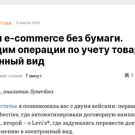
това
6 марта 2019
и e-commerce без бумаги.
им операции по учету това
нный вид
В
мя чтения:
7 минут
, аналитик Synerdocs
й
статье
я познакомила вас с двумя кейсами: первы
berries, где автоматизировали договорную кампа
 второй – о Levi's®, где задумались перевести до
анению в электронный вид.