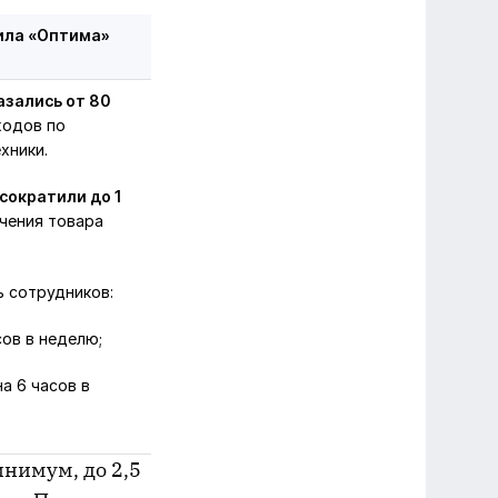
ила «Оптима»
азались от 80
ходов по
хники.
сократили до 1
чения товара
 сотрудников:
ов в неделю;
а 6 часов в
инимум, до 2,5