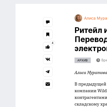
Алиса Мура
Ритейл 
Перевод
4
электро
Вре
АРХИВ
Алиса Муратова
В предыдуще
компании Wild
контрагентами,
складскому хр