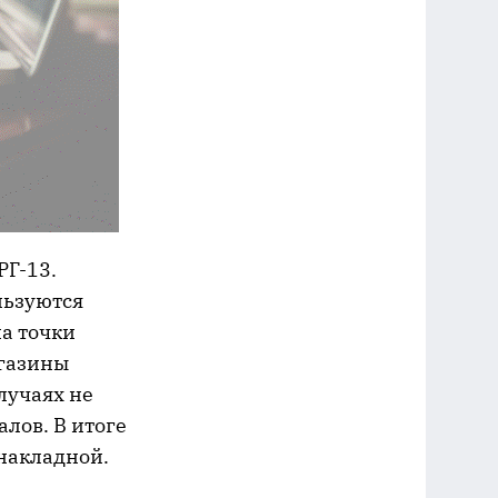
Г-13.
льзуются
на точки
агазины
лучаях не
лов. В итоге
накладной.