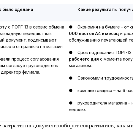
о было сделано
Какие результаты получ
у с ТОРГ-13 в сервис обмена
● Экономия на бумаге –
отк
 накладную передают как
000 листов А4 в месяц
и рас
ый документ, подписывают
обслуживанию печатающей те
исью и отправляют в магазин.
● Срок подписания ТОРГ-13
али процесс согласования
рабочего дня
с момента полу
ым согласует руководитель
магазином.
– директор филиала.
● Сэкономили трудоемкость
● комплектовщика – на 6 час
● руководителя магазина – н
неделю.
 затраты на документооборот сократились, как м