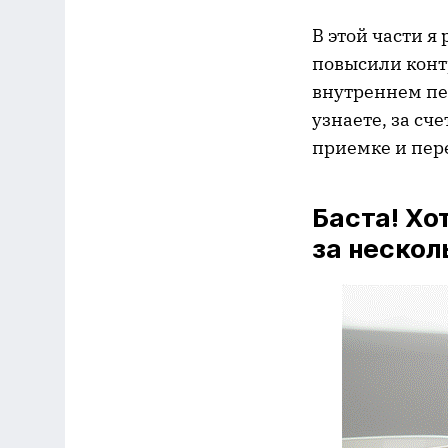
В этой части я
повысили конт
внутреннем пе
узнаете, за сч
приемке и пер
Баста! Х
за нескол