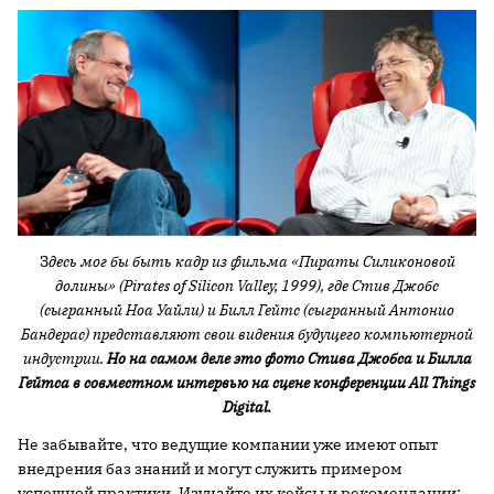
З
десь мог бы быть кадр из фильма «Пираты Силиконовой
долины» (Pirates of Silicon Valley, 1999), где
Стив Джобс
(сыгранный Ноа Уайли) и Билл Гейтс (сыгранный Антонио
Бандерас) представляют свои видения будущего компьютерной
индустрии.
Но на самом деле это фото Стива Джобса и Билла
Гейтса в совместном интервью на сцене конференции All Things
Digital.
Не забывайте, что ведущие компании уже имеют опыт
внедрения баз знаний и могут служить примером
успешной практики. Изучайте их кейсы и рекомендации: