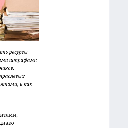
ить ресурсы
ьными штрафами
ников.
отраслевых
ентами, и как
ентами,
Однако