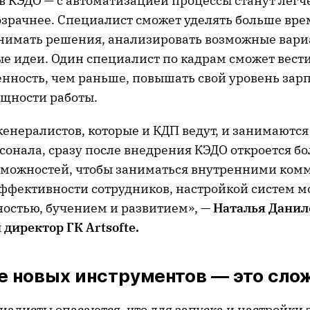
 в КЭДО — с автоматизацией процессы станут легче
озрачнее. Специалист сможет уделять больше вре
нимать решения, анализировать возможные вари
ые идеи. Один специалист по кадрам сможет вести
нность, чем раньше, повышать свой уровень зар
щности работы.
женералистов, которые и КДП ведут, и занимаются
сонала, сразу после внедрения КЭДО откроется б
можностей, чтобы заниматься внутренними ком
фективности сотрудников, настройкой систем м
ностью, бучением и развитием», —
Наталья Данил
директор ГК Artsofte.
е новых инструментов — это сло
иалисты опасаются, что для запуска и настройки