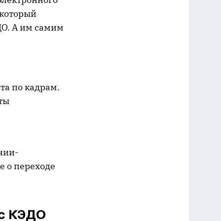
 который
ДО. А им самим
та по кадрам.
ты
нии-
е о переходе
 с КЭДО