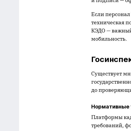
и подписи — о
Если персонал 
техническая п
КЭДО — важный
мобильность.
Госинспе
Существует мн
государственно
до проверяющ
Нормативные 
Платформы кад
требований, ф