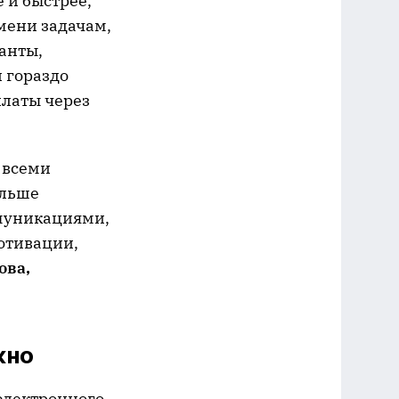
 и быстрее,
мени задачам,
анты,
 гораздо
платы через
 всеми
ольше
муникациями,
отивации,
ова,
жно
 электронного