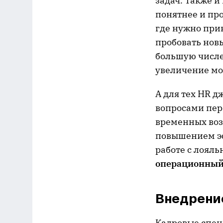
задач. Также и
понятнее и пр
где нужно при
пробовать нов
большую числе
увеличение мо
А для тех HR д
вопросами пер
временных воз
повышением эф
работе с лояль
операционный 
Внедрени
Кадровые спец