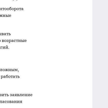
нтооборота
ожные
ывать
о возрастные
огий.
сложным,
 работать
вить заявление
гласования