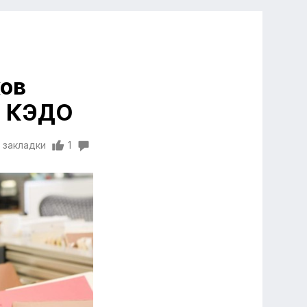
ков
на КЭДО
 закладки
1