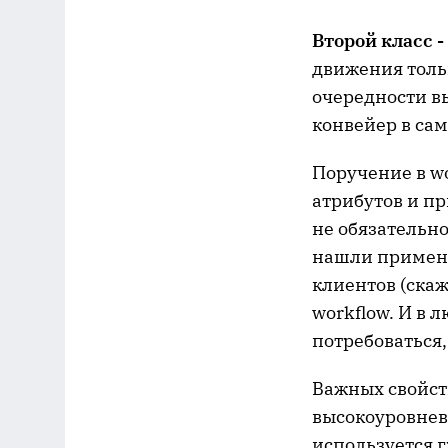
Второй класс -
движения толь
очередности вы
конвейер в са
Поручение в wo
атрибутов и п
не обязательн
нашли примене
клиентов (скаж
workflow. И в 
потребоваться,
Важных свойств
высокоуровнева
используется 