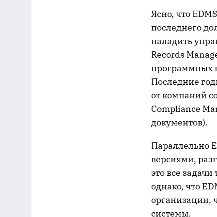
Ясно, что EDM
последнего до
наладить упра
Records Manag
программных п
Последние год
от компаний с
Compliance Ma
документов).
Параллельно E
версиями, раз
это все задачи
однако, что E
организации, 
системы.