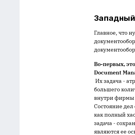
Западный
Главное, что н
документооборо
документообор
Во
-первых
, эт
Document Mana
Их задача - а
большего коли
внутри фирмы (
Состояние дел
как полный ха
задача - сохра
являются ее о