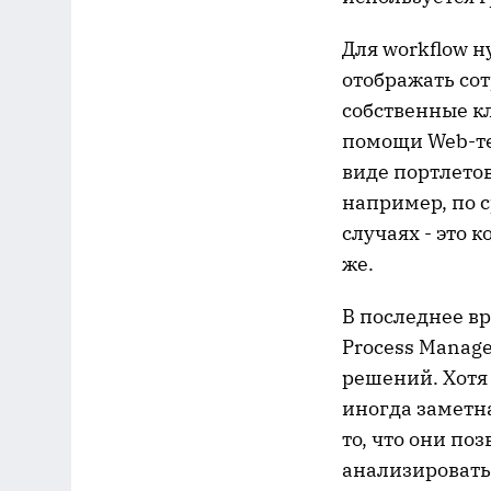
Для workflow 
отображать со
собственные к
помощи Web-тех
виде портлетов
например, по 
случаях - это 
же.
В последнее вр
Process Manage
решений. Хотя
иногда заметн
то, что они по
анализировать