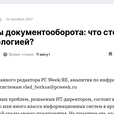
с
19 сентября 2007
 документооборота: что ст
логией?
Время чтения:
11 минут
лавного редактора PC Week/RE, аналитик по инф
истемам vlad_borkus@pcweek.ru
ных проблем, решаемых ИТ-директором, состоит 
го или иного класса информационных систем в ар
 среды своего предприятия. На практике эта, ка