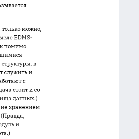
азывается
 только можно,
мысле EDMS-
ак помимо
ющимися
структуры, в
т служить и
аботают с
ача стоит и со
лища данных.)
ние хранением
 (Правда,
одуль и
та.)