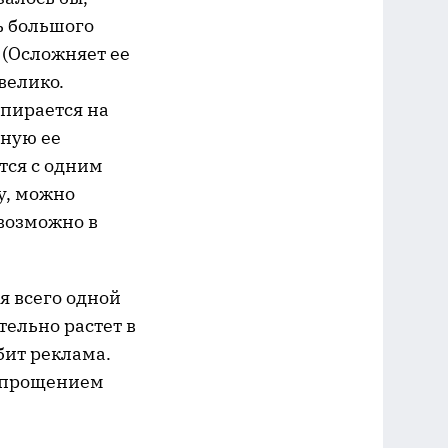
ь большого
 (Осложняет ее
велико.
пирается на
вную ее
ются с одним
у, можно
 возможно в
я всего одной
тельно растет в
бит реклама.
 упрощением