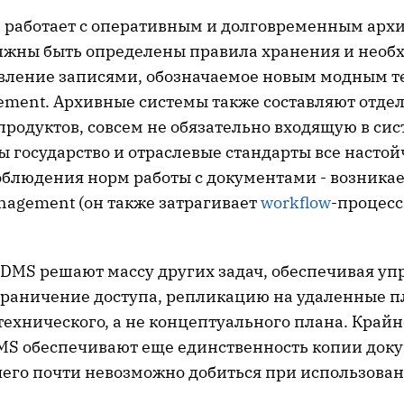
S работает с оперативным и долговременным арх
лжны быть определены правила хранения и необ
вление записями, обозначаемое новым модным 
ement. Архивные системы также составляют отде
родуктов, совсем не обязательно входящую в си
ы государство и отраслевые стандарты все насто
облюдения норм работы с документами - возника
nagement (он также затрагивает
workflow
-процес
DMS решают массу других задач, обеспечивая уп
граничение доступа, репликацию на удаленные п
 технического, а не концептуального плана. Крайн
DMS обеспечивают еще единственность копии доку
чего почти невозможно добиться при использова