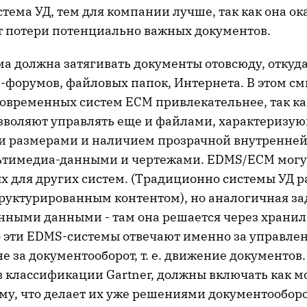
тема УД, тем для компании лучше, так как она ок
 потери потенциально важных документов.
а должна затягивать документы отовсюду, откуда
eb-форумов, файловых папок, Интернета. В этом с
современных систем ECM привлекательнее, так к
зволяют управлять еще и файлами, характеризу
 размерами и наличием прозрачной внутренней 
ьтимедиа-данными и чертежами. EDMS/ECM могу
х для других систем. (Традиционно системы УД р
руктурированным контентом), но аналогичная зад
нными данными - там она решается через храни
о эти EDMS-системы отвечают именно за управле
не за документооборот, т. е. движение документов.
в классификации Gartner, должны включать как м
му, что делает их уже решениями документооборо