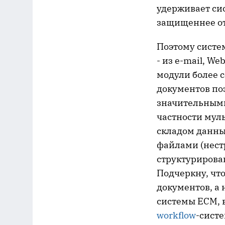
удерживает сис
защищеннее от
Поэтому систем
- из е-mail, W
модули более 
документов по
значительными
частности мул
складом данны
файлами (нест
структурирова
Подчеркну, чт
документов, а 
системы ECM, 
workflow
-систе