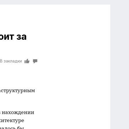
оит за
В закладки
раструктурным
в нахождении
хитектуре
залось бы,