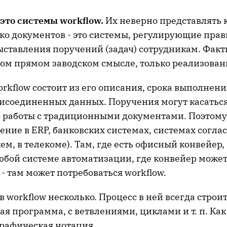
 это системы workflow.
Их неверно представлять 
ко документов - это системы, регулирующие пра
ставления поручений (задач) сотрудникам. Факти
мом прямом заводском смысле, только реализован
rkflow состоит из его описания, срока выполнени
рисоединенных данных. Поручения могут касаться
о работы с традиционными документами. Поэтому 
ние в ERP, банковских системах, системах согла
ем, в телекоме). Там, где есть офисный конвейер, 
любой системе автоматизации, где конвейер може
 - там может потребоваться workflow.
 workflow несколько. Процесс в ней всегда строит
я программа, с ветвлениями, циклами и т. п. Как
графическая нотация.