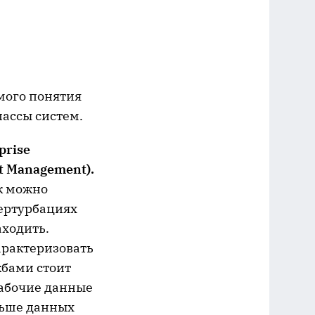
амого понятия
лассы систем.
prise
t Management).
к можно
пертурбациях
аходить.
арактеризовать
жбами стоит
рабочие данные
льше данных