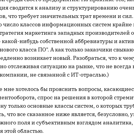
ция сводится к анализу и структурированию очен
в, что требует значительных трат времени и сил.
то число классов информационных систем крайне 
тратегия маркетинга западных производителей о
какой-нибудь собственной аббревиатуры и акти
"нового класса ПО". А как только заказчики свыка
дленно возникает новый. Разобраться, что к чем
но отслеживая ситуацию на рынке, что не всегда
компании, не связанной с ИТ-отраслью.)
е мне хотелось бы прояснить вопросы, касающиес
ментооборота, спрос на решения в которой стреми
ону только основные классы систем, о которых тру
ь, что все сказанное ниже является, безусловно,
ожного поля и субъективным взглядом аналитика,
 этой областью.