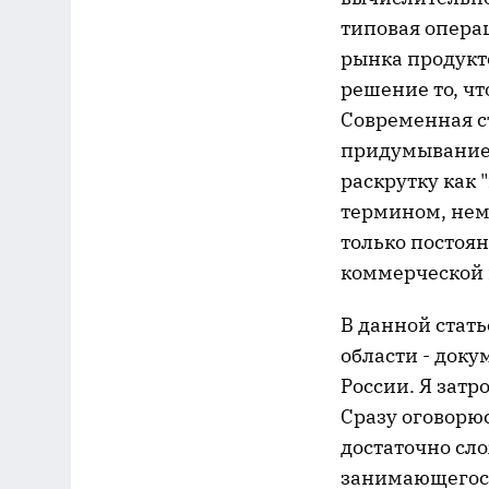
типовая опера
рынка продукто
решение то, ч
Современная с
придумывание 
раскрутку как 
термином, неме
только постоян
коммерческой 
В данной стать
области - доку
России. Я затр
Сразу оговорюс
достаточно сл
занимающегося