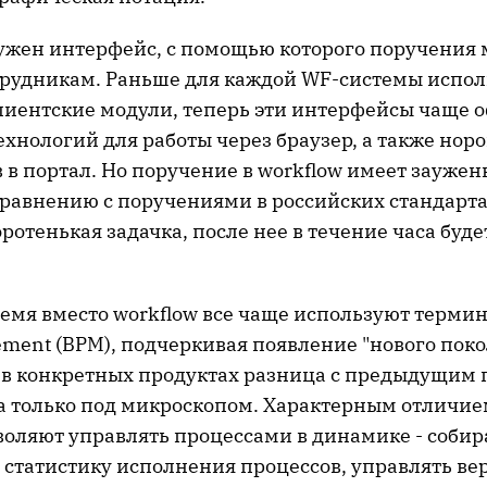
нужен интерфейс, с помощью которого поручения
трудникам. Раньше для каждой WF-системы испол
лиентские модули, теперь эти интерфейсы чаще
нологий для работы через браузер, а также норо
 в портал. Но поручение в workflow имеет зауже
сравнению с поручениями в российских стандарта
коротенькая задачка, после нее в течение часа буде
емя вместо workflow все чаще используют термин
ment (BPM), подчеркивая появление "нового поко
 в конкретных продуктах разница с предыдущим
а только под микроскопом. Характерным отличи
зволяют управлять процессами в динамике - собир
 статистику исполнения процессов, управлять в