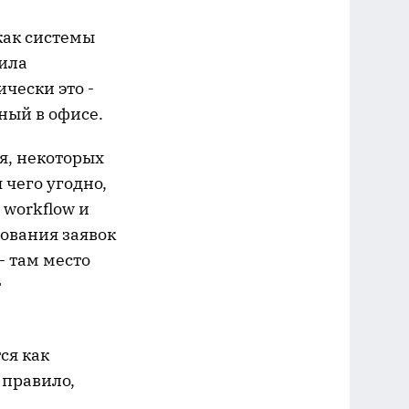
как системы
вила
чески это -
ный в офисе.
я, некоторых
 чего угодно,
workflow и
сования заявок
- там место
т
ся как
 правило,