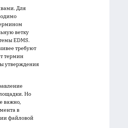
ивами. Для
ходимо
термином
льную ветку
стемы EDMS.
йчивее требуют
ет термин
сы утверждения
равление
лощадки. Но
е важно,
мента в
нии файловой