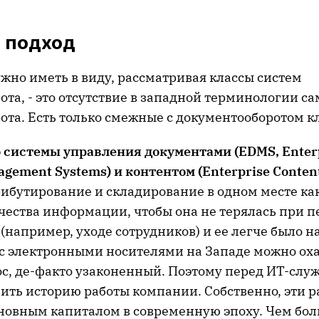
 подход
ужно иметь в виду, рассматривая классы систем
та, - это отсутствие в западной терминологии с
ота. Есть только смежные с документооборотом к
о
системы
управления
документами
(EDMS, Enter
gement Systems) и
контентом
(Enterprise Conten
трибутирование и складирование в одном месте ка
чества информации, чтобы она не терялась при 
например, уходе сотрудников) и ее легче было н
 с электронными носителями на Западе можно ох
ос, де-факто узаконенный. Поэтому перед ИТ-слу
нить историю работы компании. Собственно, эти 
сновным капиталом в современную эпоху. Чем бо