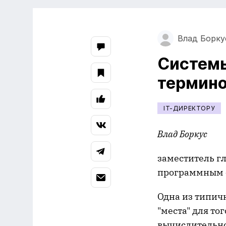
Влад Борку
Системы
термино
IT-ДИРЕКТОРУ
Влад Боркус
заместитель г
программным с
Одна из типич
"места" для то
вычислительной