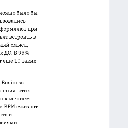
 можно было бы
ьзовались
 оформляют при
вят встроить в
нный смысл,
х ДО. В 95%
т еще 10 таких
 Business
ления" этих
 поколением
ем BPM считают
ать и
ерсиями