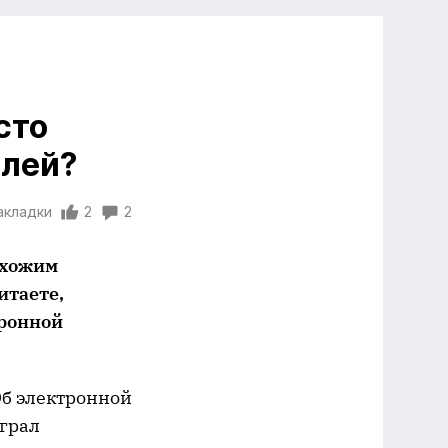
сто
елей?
акладки
2
2
охожим
итаете,
тронной
Об электронной
ыграл