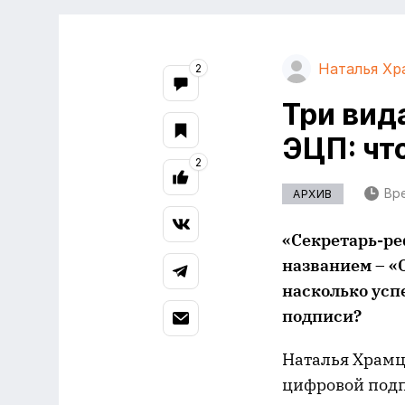
Наталья Хр
2
Три вид
ЭЦП: чт
2
Вре
АРХИВ
«Секретарь-ре
названием – «
насколько усп
подписи?
Наталья Храмц
цифровой подпи