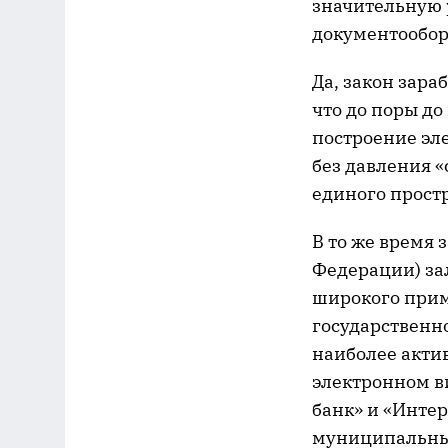
значительную 
документообор
Да, закон зараб
что до поры д
построение эле
без давления «
единого прост
В то же время 
Федерации) за
широкого прим
государственно
наиболее актив
электронном в
банк» и «Инте
муниципальных 