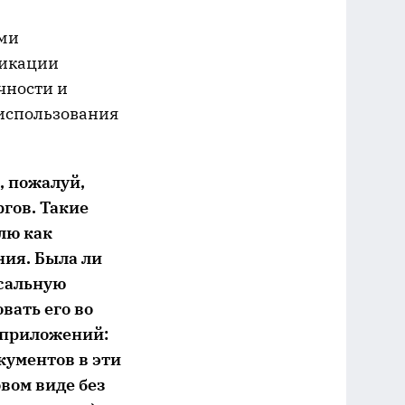
ами
фикации
чности и
 использования
, пожалуй,
ргов. Такие
лю как
ия. Была ли
рсальную
вать его во
 приложений:
кументов в эти
вом виде без