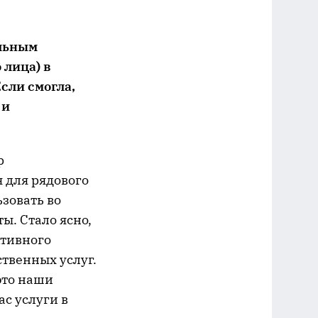
альным
 лица) в
сли смогла,
 и
р
я для рядового
зовать во
ы. Стало ясно,
ктивного
твенных услуг.
это наши
ас услуги в