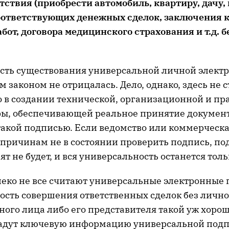
ствия (приобрести автомобиль, квартиру, дачу, г
ответствующих денежных сделок, заключения к
от, договора медицинского страхования и т.д. б
ость существования универсальной личной элект
 законом не отрицалась. Дело, однако, здесь не с
о в создании технической, организационной и пр
ы, обеспечивающей реальное принятие документ
акой подписью. Если ведомство или коммерческ
 причинам не в состоянии проверить подпись, п
т не будет, и вся универсальность останется толь
леко не все считают универсальные электронные 
ость совершения ответственных сделок без лично
ного лица либо его представителя такой уж хорош
радут ключевую информацию универсальной подп