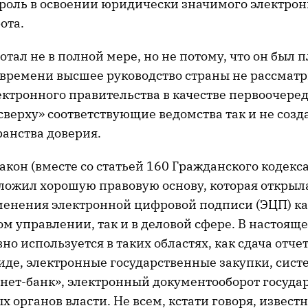
роль в освоении юридически значимого электрон
ота.
отал не в полной мере, но не потому, что он был п
о времени высшее руководство страны не рассмат
ктронного правительства в качестве первоочеред
сверху» соответствующие ведомства так и не созд
ранства доверия.
закон (вместе со статьей 160 Гражданского кодекс
ложил хорошую правовую основу, которая открыла
енения электронной цифровой подписи (ЭЦП) ка
м управлении, так и в деловой сфере. В настоящ
но используется в таких областях, как сдача отче
иде, электронные государственные закупки, сист
рнет-банк», электронный документооборот госуда
органов власти. Не всем, кстати говоря, известно