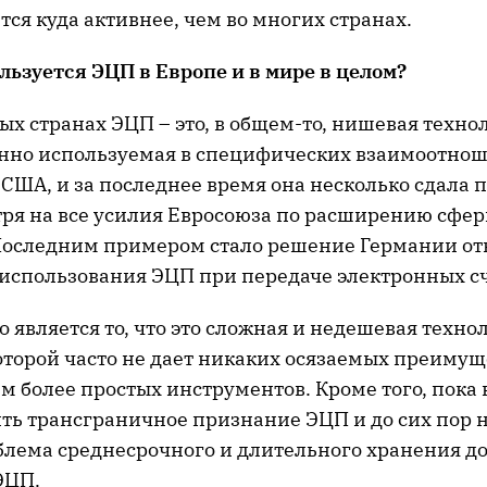
ся куда активнее, чем во многих странах.
льзуется ЭЦП в Европе и в мире в целом?
вых странах ЭЦП – это, в общем-то, нишевая техно
но используемая в специфических взаимоотнош
США, и за последнее время она несколько сдала 
тря на все усилия Евросоюза по расширению сфер
оследним примером стало решение Германии отк
 использования ЭЦП при передаче электронных сч
 является то, что это сложная и недешевая техно
торой часто не дает никаких осязаемых преимущ
 более простых инструментов. Кроме того, пока 
ить трансграничное признание ЭЦП и до сих пор 
блема среднесрочного и длительного хранения д
ЭЦП.