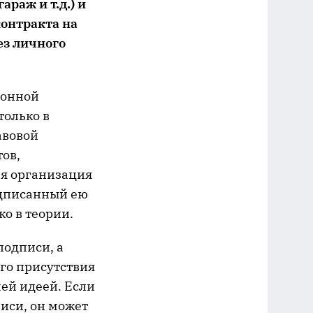
араж и т.д.) и
онтракта на
ез личного
ронной
только в
авовой
ов,
ая организация
одписанный ею
ко в теории.
подписи, а
го присутствия
ей идеей. Если
иси, он может