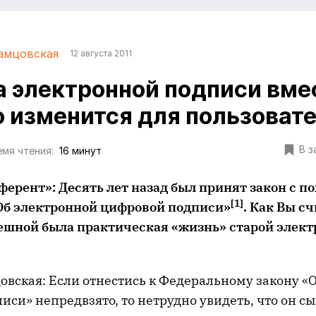
амцовская
12 августа 2011
а электронной подписи вме
о изменится для пользоват
В з
мя чтения:
16 минут
ферент»: Десять лет назад был принят закон с п
[1]
Об электронной цифровой подписи»
. Как Вы сч
ешной была практическая «жизнь» старой элек
овская: Если отнестись к Федеральному закону «
си» непредвзято, то нетрудно увидеть, что он с