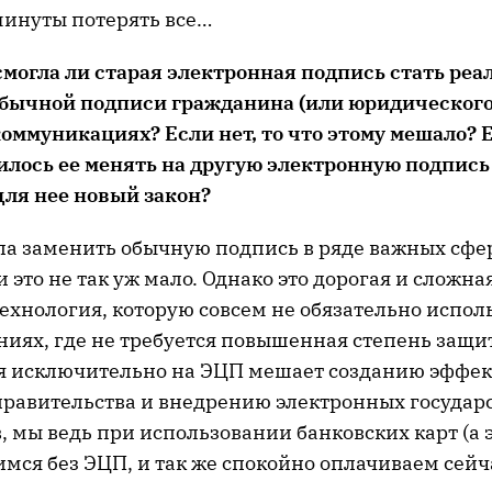
минуты потерять все…
 смогла ли старая электронная подпись стать ре
бычной подписи гражданина (или юридического
оммуникациях? Если нет, то что этому мешало? Е
илось ее менять на другую электронную подпись
ля нее новый закон?
гла заменить обычную подпись в ряде важных сфе
и это не так уж мало. Однако это дорогая и сложна
ехнология, которую совсем не обязательно исполь
иях, где не требуется повышенная степень защит
я исключительно на ЭЦП мешает созданию эффе
правительства и внедрению электронных государс
, мы ведь при использовании банковских карт (а 
имся без ЭЦП, и так же спокойно оплачиваем сейч