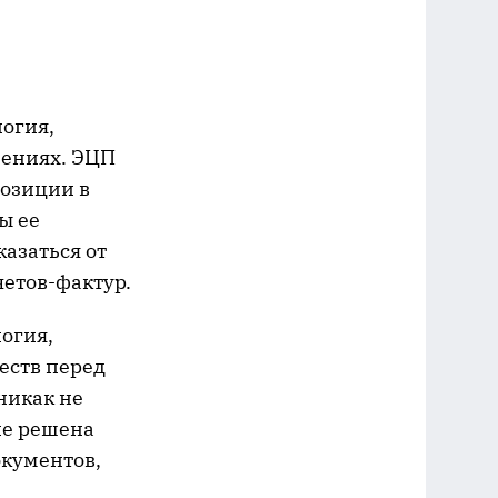
логия,
ениях. ЭЦП
позиции в
ы ее
азаться от
етов-фактур.
логия,
еств перед
никак не
не решена
окументов,