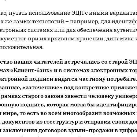
ако, путать использование ЭЦП с иными вариант
х же самых технологий – например, для иденти
ектронных системах или для обеспечения аутенти
окументов при их архивном хранении, динамика
 положительная.
ство наших читателей встречались со старой ЭП
емах «Клиент-банк» и в системах электронных то
ктронной подписи видятся частному потребите
анные, «заточенные» под конкретные приложен
 рамках старого закона завести человеку униве
онную подпись, которая могла бы идентифициро
 мире, то есть во всем многообразии возможных
 документов из госструктур и отправки своих до
я заключения договоров купли–продажи в цифро