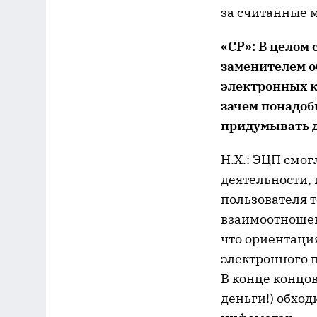
за считанные 
«СР»: В целом
заменителем о
электронных к
зачем понадоб
придумывать д
Н.Х.: ЭЦП смо
деятельности, 
пользователя т
взаимоотношен
что ориентаци
электронного 
В конце концов
деньги!) обход