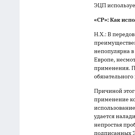
ЭЦП использует
«СР»: Как испо
Н.Х.: В передо
преимуществен
непопулярна в 
Европе, несмо
применения. П
обязательного
Причиной этого
применение ко
использованием
удается налад
непростая про
подписанных 