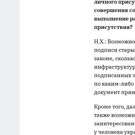
личного присут
совершения со
выполнение раб
присутствия?
Н.Х.: Возможн
подписи старым
законе, скольк
инфраструктур
подписанных т
по каким-либо
документ приня
Кроме того, да
также возможн
заинтересован
у человека ук