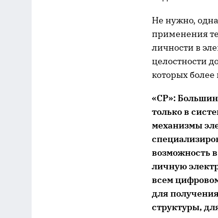
Не нужно, одн
применения те
личности в эл
целостности д
которых более
«СР»: Большин
только в сист
механизмы эле
специализиров
возможность в
личную электр
всем цифровом
для получения
структуры, дл