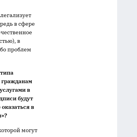
 легализует
редь в сфере
ечественное
стью), в
ибо проблем
 типа
и гражданам
суслугами в
дписи будут
 оказаться в
и»?
 которой могут