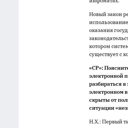
инфоматах.
Новый закон ре
использование 
оказания госуд
законодательст
котором систе
существует с к
«СР»: Поясните
электронной п
разбираться в
электронном в
скрыты от пол
ситуации «нез
Н.Х.: Первый т