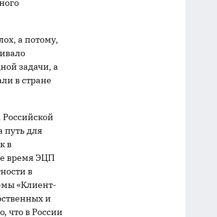
ного
лох, а потому,
ривало
ной задачи, а
али в стране
а Российской
 путь для
к в
ее время ЭЦП
тности в
емы «Клиент-
рственных и
, что в России