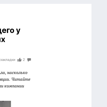
его у
ых
 закладки
2
ла, насколько
ляции. Читайте
 ли компании