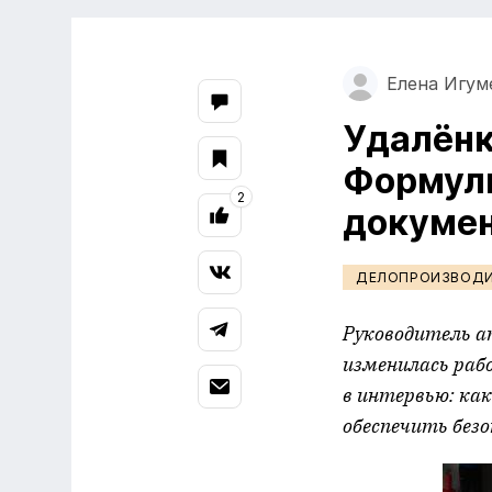
Елена Игум
Удалёнк
Формулы
2
докуме
ДЕЛОПРОИЗВОД
Руководитель а
изменилась раб
в интервью: ка
обеспечить без