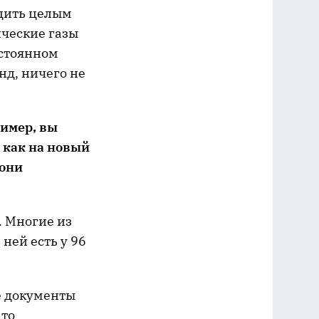
бдить целым
ические газы
остоянном
нд, ничего не
ример, вы
 как на новый
 они
. Многие из
 ней есть у 96
е документы
 то