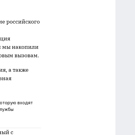
ие российского
ация
и мы накопили
новым вызовам.
я, а также
зная
 которую входят
службы
ный с