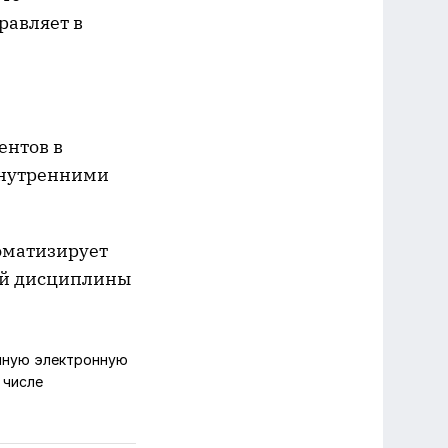
равляет в
ентов в
внутренними
оматизирует
ой дисциплины
нную электронную
 числе