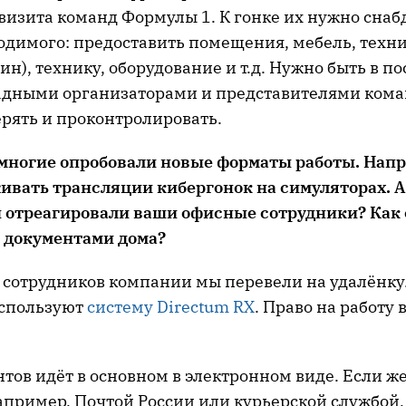
визита команд Формулы 1. К гонке их нужно сна
одимого: предоставить помещения, мебель, техн
ин), технику, оборудование и т.д. Нужно быть в п
падными организаторами и представителями кома
ерять и проконтролировать.
 многие опробовали новые форматы работы. Нап
ивать трансляции кибергонок на симуляторах. А
 отреагировали ваши офисные сотрудники? Как
 документами дома?
 сотрудников компании мы перевели на удалёнку
используют
систему Directum RX
. Право на работу в
тов идёт в основном в электронном виде. Если ж
апример, Почтой России или курьерской службой,