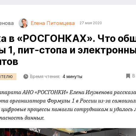
енова
Елена Питомцева
27 мая 2020
а в «РОСГОНКАХ». Что общ
 1, пит-стопа и электронн
нтов
В
Время чтения:
4 минуты
ИТЕЛЮ
ппарата АНО «РОСГОНКИ» Елена Игуменова рассказа
ота организатора Формулы 1 в России из-за самоизо
к цифровые процессы помогли сотрудникам и удалось
опасность данных.