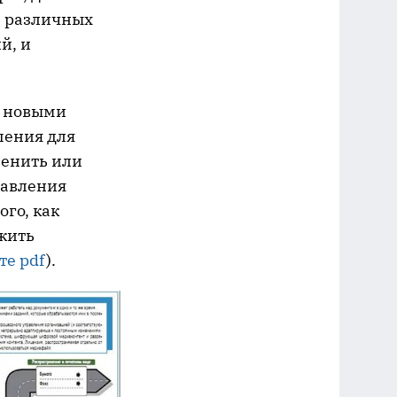
з различных
й, и
я новыми
шения для
менить или
равления
го, как
жить
те pdf
).