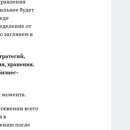
управления
ильнее будет
реде
еделение от
го заглянем в
тратегий,
я, хранения,
бизнес-
 момента.
тяжении всего
я в
жению после