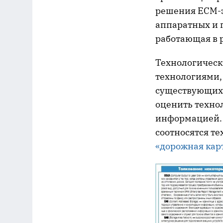
решения ECM-з
аппаратных и 
работающая в 
Технологическ
технологиями,
существующих 
оценить технол
информацией. 
соотносятся т
«дорожная карт