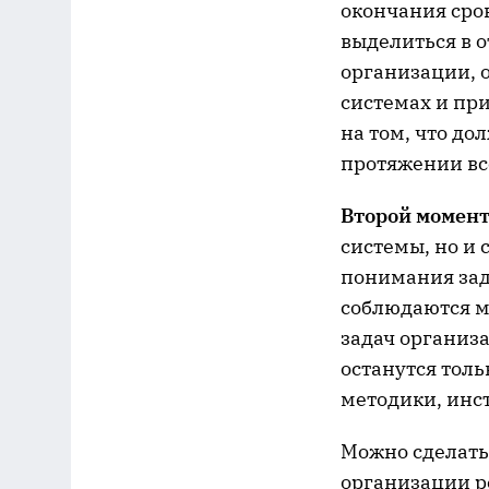
окончания сро
выделиться в 
организации, 
системах и пр
на том, что д
протяжении вс
Второй момент
системы, но и
понимания зад
соблюдаются м
задач организа
останутся толь
методики, инс
Можно сделать 
организации р