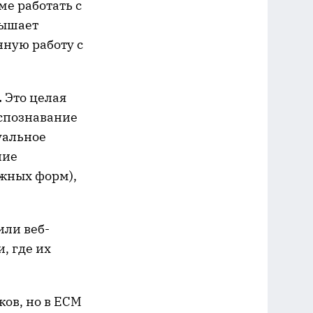
ме работать с
вышает
нную работу с
.
Это целая
аспознавание
уальное
ние
жных форм),
или веб-
, где их
ов, но в ECM