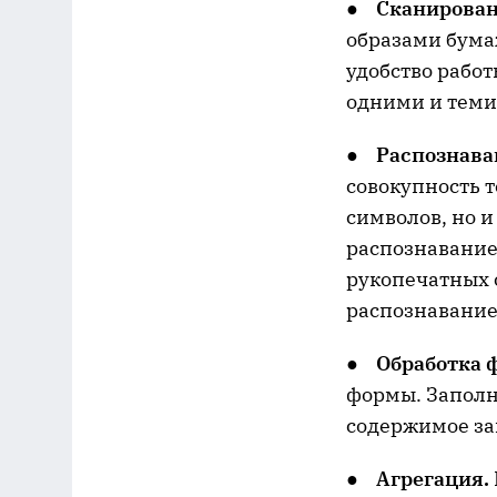
●
Сканирован
образами бума
удобство рабо
одними и теми
●
Распознава
совокупность 
символов, но и
распознавание
рукопечатных 
распознавание
●
Обработка 
формы. Заполн
содержимое зан
●
Агрегация.