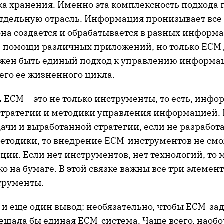
ка хранения. Именно эта комплексность подхода
отдельную отрасль. Информация пронизывает все
она создается и обрабатывается в разных инфор
и помощи различных приложений, но только ECM 
олжен быть единый подход к управлению информа
его ее жизненного цикла.
.
ECM – это не только инструменты, то есть, инф
 стратегии и методики управления информацией. 
ачи и выработанной стратегии, если не разработ
етодики, то внедрение ECM-инструментов не см
ции. Если нет инструментов, нет технологий, то
ко на бумаге. В этой связке важны все три элемент
трументы.
и еще один вывод: необязательно, чтобы ECM-зад
ешала бы единая ECM-система. Чаще всего, наобор