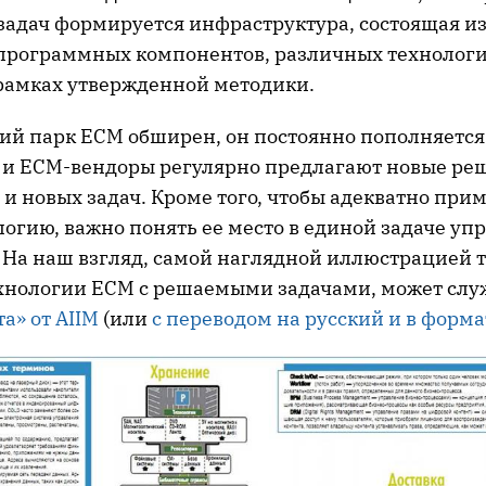
адач формируется инфраструктура, состоящая и
программных компонентов, различных технологи
рамках утвержденной методики.
ий парк ECM обширен, он постоянно пополняетс
 и ECM-вендоры регулярно предлагают новые ре
и новых задач. Кроме того, чтобы адекватно при
огию, важно понять ее место в единой задаче уп
На наш взгляд, самой наглядной иллюстрацией то
ехнологии ECM с решаемыми задачами, может слу
а» от AIIM
(или
с переводом на русский и в форма