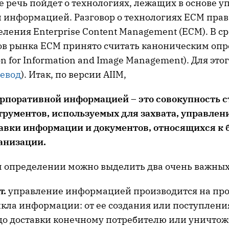
е речь пойдет о технологиях, лежащих в основе 
 информацией. Разговор о технологиях ECM прав
еления Enterprise Content Management (ECM). В с
в рынка ECM принято считать каноническим опр
on for Information and Image Management). Для это
евод
). Итак, по версии AIIM,
рпоративной информацией – это совокупность с
трументов, используемых для захвата, управлени
авки информации и документов, относящихся к 
анизации.
 определении можно выделить два очень важных
т.
управление информацией производится на про
кла информации: от ее создания или поступлени
до доставки конечному потребителю или уничто