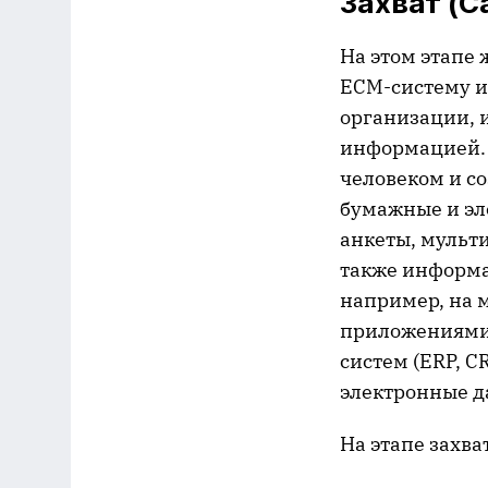
Захват (C
На этом этапе
ECM-систему и
организации, и
информацией. 
человеком и с
бумажные и эл
анкеты, мульти
также информа
например, на 
приложениями)
систем (ERP, 
электронные д
На этапе захв