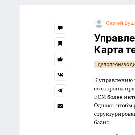
Сергей Буш
Управле
Карта т
ДЕЛОПРОИЗВОД
К управлению 
со стороны пра
ECM более инт
Однако, чтобы
структурирова
базис.