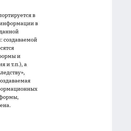
портируется в
е информации в
 данной
: создаваемой
сятся
формы и
и т.п.), а
ледству»,
создаваемая
нформационных
 формы,
ена.