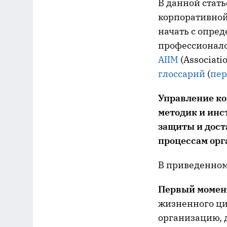
В данной стать
корпоративной
начать с опред
профессионало
AIIM
(Associati
глоссарий
(
пер
Управление ко
методик и инс
защиты и дост
процессам орг
В приведенном
Первый момен
жизненного ци
организацию, 