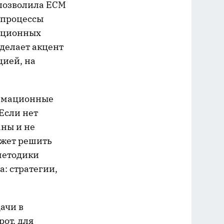
 позволила ECM
 процессы
мационных
делает акцент
цией, на
ормационные
Если нет
аны и не
ожет решить
 методики
а: стратегии,
ачи в
от, для