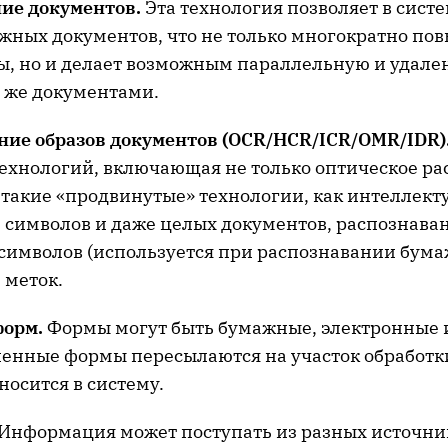
ие документов.
Эта технология позволяет в систе
жных документов, что не только многократно по
ты, но и делает возможным параллельную и удале
 же документами.
ние образов документов (
OCR/
HCR/
ICR/
OMR/
IDR)
технологий, включающая не только оптическое р
 такие «продвинутые» технологии, как интеллект
 символов и даже целых документов, распознава
символов (используется при распознавании бума
 меток.
форм.
Формы могут быть бумажные, электронные 
енные формы пересылаются на участок обработки
осится в систему.
Информация может поступать из разных источник