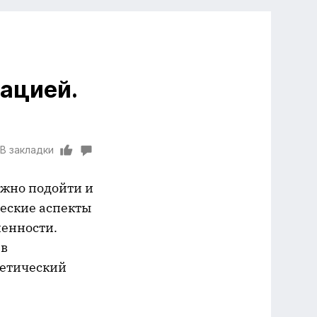
ацией.
В закладки
жно подойти и
ческие аспекты
ленности.
 в
ретический