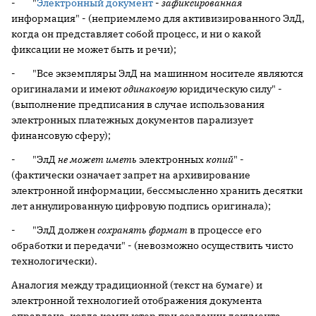
- "
Электронный документ
-
зафиксированная
информация" - (неприемлемо для активизированного ЭлД,
когда он представляет собой процесс, и ни о какой
фиксации не может быть и речи);
- "Все экземпляры ЭлД на машинном носителе являются
оригиналами и имеют
одинаковую
юридическую силу" -
(выполнение предписания в случае использования
электронных платежных документов парализует
финансовую сферу);
- "ЭлД
не может иметь
электронных
копий
" -
(фактически означает запрет на архивирование
электронной информации, бессмысленно хранить десятки
лет аннулированную цифровую подпись оригинала);
- "ЭлД должен
сохранять формат
в процессе его
обработки и передачи" - (невозможно осуществить чисто
технологически).
Аналогия между традиционной (текст на бумаге) и
электронной технологией отображения документа