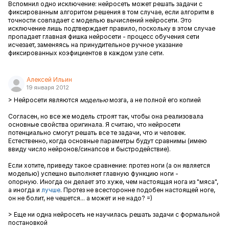
Вспомнил одно исключение: нейросеть может решать задачи с
фиксированным алгоритом решения в том случае, если алгоритм в
точности совпадает с моделью вычислений нейросети. Это
исключение лишь подтверждает правило, поскольку в этом случае
пропадает главная фишка нейросети - процесс обучения сети
исчезает, заменяясь на принудительное ручное указание
фиксированных коэфициентов в каждом узле сети.
Алексей Ильин
19 января 2012
> Нейросети являются
моделью
мозга, а не полной его копией
Согласен, но все же модель строят так, чтобы она реализовала
основные свойства оригинала. Я считаю, что нейросети
потенциально смогут решать все те задачи, что и человек.
Естественно, когда основные параметры будут сравнимы (имею
ввиду число нейронов/синапсов и быстродействие).
Если хотите, приведу такое сравнение: протез ноги (а он является
моделью) успешно выполняет главную функцию ноги -
опорную. Иногда он делает это хуже, чем настоящая нога из "мяса",
а иногда и
лучше
. Протез не всесторонне подобен настоящей ноге,
он не болит, не чешется... а может и не надо? =)
> Еще ни одна нейросеть не научилась решать задачи с формальной
постановкой