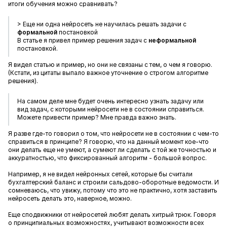
итоги обучения можно сравнивать?
> Еще ни одна нейросеть не научилась решать задачи с
формальной
постановкой
В статье я привел пример решения задач с
неформальной
постановкой.
Я видел статью и пример, но они не связаны с тем, о чем я говорю.
(Кстати, из цитаты выпало важное уточнение о строгом алгоритме
решения).
На самом деле мне будет очень интересно узнать задачу или
вид задач, с которыми нейросети не в состоянии справиться.
Можете привести пример? Мне правда важно знать.
Я разве где-то говорил о том, что нейросети не в состоянии с чем-то
справиться в принципе? Я говорю, что на данный момент кое-что
они делать еще не умеют, а сумеют ли сделать с той же точностью и
аккуратностью, что фиксированный алгоритм - большой вопрос.
Например, я не видел нейронных сетей, которые бы считали
бухгалтерский баланс и строили сальдово-оборотные ведомости. И
сомневаюсь, что увижу, потому что это не практично, хотя заставить
нейросеть делать это, наверное, можно.
Еще сподвижники от нейросетей любят делать хитрый трюк. Говоря
о принципиальных возможностях, учитывают возможности всех