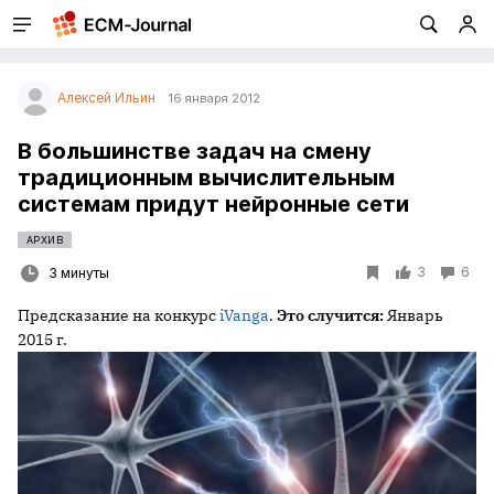
Алексей Ильин
16 января 2012
В большинстве задач на смену
традиционным вычислительным
системам придут нейронные сети
АРХИВ
3
6
3 минуты
Предсказание на конкурс
iVanga
.
Это случится:
Январь
2015
г.