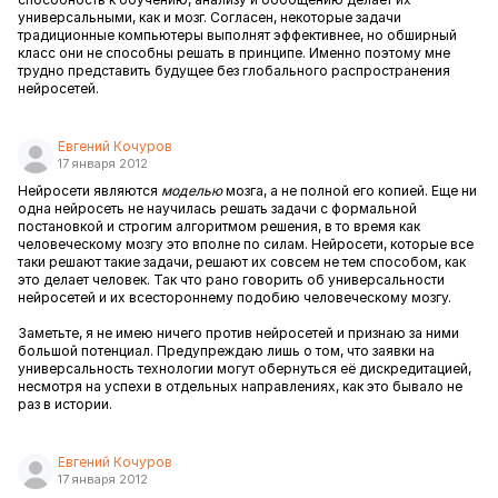
универсальными, как и мозг. Согласен, некоторые задачи
традиционные компьютеры выполнят эффективнее, но обширный
класс они не способны решать в принципе. Именно поэтому мне
трудно представить будущее без глобального распространения
нейросетей.
Евгений Кочуров
17 января 2012
Нейросети являются
моделью
мозга, а не полной его копией. Еще ни
одна нейросеть не научилась решать задачи с формальной
постановкой и строгим алгоритмом решения, в то время как
человеческому мозгу это вполне по силам. Нейросети, которые все
таки решают такие задачи, решают их совсем не тем способом, как
это делает человек. Так что рано говорить об универсальности
нейросетей и их всестороннему подобию человеческому мозгу.
Заметьте, я не имею ничего против нейросетей и признаю за ними
большой потенциал. Предупреждаю лишь о том, что заявки на
универсальность технологии могут обернуться её дискредитацией,
несмотря на успехи в отдельных направлениях, как это бывало не
раз в истории.
Евгений Кочуров
17 января 2012