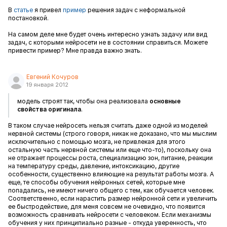
В
статье
я привел
пример
решения задач с неформальной
постановкой.
На самом деле мне будет очень интересно узнать задачу или вид
задач, с которыми нейросети не в состоянии справиться. Можете
привести пример? Мне правда важно знать.
Евгений Кочуров
19 января 2012
модель строят так, чтобы она реализовала
основные
свойства
оригинала
.
В таком случае нейросеть нельзя считать даже одной из моделей
нервной системы (строго говоря, никак не доказано, что мы мыслим
исключительно с помощью мозга, не привлекая для этого
остальную часть нервной системы или еще что-то), поскольку она
не отражает процессы роста, специализацию зон, питание, реакции
на температуру среды, давление, интоксикацию, другие
особенности, существенно влияющие на результат работы мозга. А
еще, те способы обучения нейронных сетей, которые мне
попадались, не имеют ничего общего с тем, как обучается человек.
Соответственно, если нарастить размер нейронной сети и увеличить
ее быстродействие, для меня совсем не очевидно, что появится
возможность сравнивать нейросети с человеком. Если механизмы
обучения у них принципиально разные - откуда уверенность, что