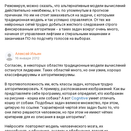
Резюмируя, можно сказать, что альтернативные модели вычислений
действительно неизбежны, в т.ч. по упомянутым в прогнозе
причинам. Но им не стоит замахиваться на задачи, с которыми
традиционная модель и так успешно справляется. От тех же
нейронных сетей трудно добиться жесткого следования строго
фиксированным алгоритмам - а таких задач вокруг очень много,
начиная от управления лифтами и стиральными машинами и
заканчивая ПО по подсчету голосов на выборах.
Алексей Ильин
16 января 2012
Согласен, в некоторых областях традиционные модели вычислений
останутся лидерами. Таких областей много, но они узкие, хорошо
классифицируемы и алгоритмизируемы.
В противоположность им, есть классы задач, которые трудно
алгоритмизировать. К примеру, распознавание изображений. Как вы
представляете себе программу, которая определит, кто изображен
на рисунке - кошка или собака? А вот
Cognitive
умеет отличать
кошку от собаки. Подобных задач великое множество, при этом,
цитирую по ссылке: "характерной чертой этих задач было то, что
они легко решаются человеком, но при этом не имеют чётких
критериев для их описания в виде алгоритма".
Нейросети повторяют
модель человеческого мозга, их
способность к обучению, анализу и обобщению делает их