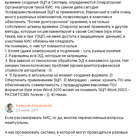
времени создания ЭЦП в Системе, определяются Оператором/
Организатором такой КИС. На самом деле сегодня
Усовершенствованная ЭЦП а) применяется, б)включает в себя очень
много различных компонентов, позволяющих в комплексе
обеспечить "более долгосрочное" хранение, а не только
собственно штампы времени. Оператор может применять и другие
методы, которые он регламентирует в своей Системе (при этом
также, как и при УЭЦП, не имея доступа к защищенным данным), а
участники КИС обязаны им следовать.
Не понимаю, о чем тут ломаются копья:
1. Копия (даже электронная) и подлинник - суть разные понятия.
2. Разрешены все ЭД, которые не запрещены.
3. Все зависит от технологии обработки ЭД и желаемого срока. Нет
никаких технологических проблем! (кроме криптографической
стойкости алгоритмов :-)).
4. 1) Хранить в актуальном на момент создания формате. 2)
Обеспечить применением ЭЦП. 3) Миграцию - никак: хранить ПО или
обеспечивать совместимость с предыдущими версиями ПО/
форматов (при этом Word 2010 может не понимать ЭЦП Word 2003 -
PKCS#7/CMS forever :-)). 4) Никак.
Алексей Корепанов
23 июня 2011
Если рассматривать КИС, то да, многие перечисленные вопросы
неактуальны.
А как организовать систему, в которой могут проводиться разовые