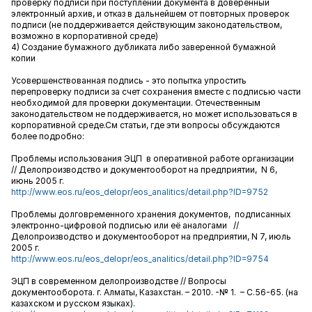
проверку подписи при поступлении документа в доверенный
электронный архив, и отказ в дальнейшем от повторных проверок
подписи (не поддерживается действующим законодательством,
возможно в корпоративной среде)
4) Создание бумажного дубликата либо заверенной бумажной
копии
Усовершенствованная подпись - это попытка упростить
перепроверку подписи за счет сохранения вместе с подписью части
необходимой для проверки документации. Отечественным
законодательством не поддерживается, но может использоваться в
корпоративной среде.См статьи, где эти вопросы обсуждаются
более подробно:
Проблемы использования ЭЦП в оперативной работе организации
// Делопроизводство и документооборот на предприятии, N 6,
июнь 2005 г.
http://www.eos.ru/eos_delopr/eos_analitics/detail.php?ID=9752
Проблемы долговременного хранения документов, подписанных
электронно-цифровой подписью или её аналогами //
Делопроизводство и документооборот на предприятии, N 7, июль
2005 г.
http://www.eos.ru/eos_delopr/eos_analitics/detail.php?ID=9754
ЭЦП в современном делопроизводстве // Вопросы
документооборота. г. Алматы, Казахстан. – 2010. -№ 1. – С.56-65. (на
казахском и русском языках).