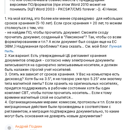
версиями ПО/форматов (при этом Word 2010 может не
понимать ЭЦП Word 2003 - PKCS#7/CMS forever :-)). 4) Никак.
1. На мой взгляд, это более или менее справедливо для небольших
сроков хранения (5-10 лет). Если срок хранения > 20 лет, то можем
столкнуться с тем, что:
- не найдем ПО, чтобы прочитать документ. Сможете сходу
прочитать документ, созданный в "Лексиконе"? Так, чтобы со всем
форматированием и т.п.? А если документ был создан еще на ЕС
ЭВМ ;) Надуманная проблема? Кака сказать... См. мой блог
Лунная
пыль
.
2. Как вариант. Есть утвержденный ЦБ регламент хранения
документов опердня - согласно нему электронные документы
записываются на однократно записываемые носители, и должен
быть налажен строгий учет носителей.
3. Опять же зависит от сроков хранения. У Вас на комьютере есть
дисковод? Хотя бы на 3.5", я не говорю уже про 5.25" или экзотику
типа магнитной ленты? Если хранить на оригинальных носителях,
придется поддерживать в рабочем состоянии хотя бы один
комплект СВТ, чтобы потом прочитать носитель... Если к тому
времени магнитный слой не осыпется...
4. Организационными мерами: комиссии, протоколы и т.п. Если все
миграционные действия были произведены в соответствии с
регламентом, и миграция подтверждена документально, то какие
могут быть основания не доверять новым документам?
Андрей Подкин