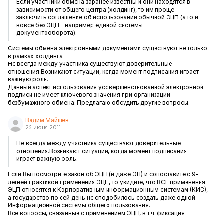
Если участники обмена заранее известны и они находятся в
зависимости от общего центра (холдинг), то им проще
заключить соглашение об использовании обычной ЭЦП (а то и
вовсе без ЭЦП - например единой системы
документооборота).
Системы обмена электронными документами существуют не только
в рамках холдинга.
Не всегда между участника существуют доверительные
отношения.Возникают ситуации, когда момент подписания играет
важную роль.
Данный аспект использования усовершенствованной электронной
подписи не имеет ключевого значения при организации
безбумажного обмена. Предлагаю обсудить другие вопросы.
Вадим Майшев
22 июня 2011
Не всегда между участника существуют доверительные
отношения.Возникают ситуации, когда момент подписания
играет важную роль.
Если Вы посмотрите закон об ЭЦП (и даже ЭП) и сопоставите с 9-
летней практикой применения ЭЦП, то увидите, что ВСЕ применения
ЭЦП относятся к Корпоративным информационным системам (КИС),
а государство по сей день не сподобилось создать даже одной
Информационной системы общего пользования.
Все вопросы, связанные с применением ЭЦП, в т.ч. фиксация