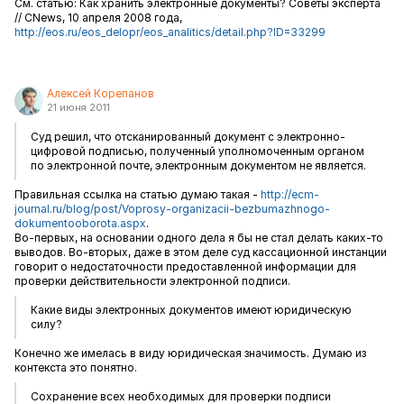
См. статью: Как хранить электронные документы? Советы эксперта
// CNews, 10 апреля 2008 года,
http://eos.ru/eos_delopr/eos_analitics/detail.php?ID=33299
Алексей Корепанов
21 июня 2011
Суд решил, что отсканированный документ с электронно-
цифровой подписью, полученный уполномоченным органом
по электронной почте, электронным документом не является.
Правильная ссылка на статью думаю такая -
http://ecm-
journal.ru/blog/post/Voprosy-organizacii-bezbumazhnogo-
dokumentooborota.aspx
.
Во-первых, на основании одного дела я бы не стал делать каких-то
выводов. Во-вторых, даже в этом деле суд кассационной инстанции
говорит о недостаточности предоставленной информации для
проверки действительности электронной подписи.
Какие виды электронных документов имеют юридическую
силу?
Конечно же имелась в виду юридическая значимость. Думаю из
контекста это понятно.
Сохранение всех необходимых для проверки подписи