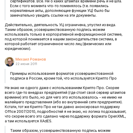
сертификатов. Все. Ни о каких штампах времени речь и не шла.
Если с того момента что-то поменялось (т.е. появились
нормативные акты, дополняющие функции УЦ) было бы
замечательно увидеть ссылки на эти документы.
Действительно, деятельность УЦ ограничена, упустил из вида.
Таким образом, усовершенствованную подпись можем
использовать только в корпоративной информационной системе,
под которой понимается в нашем законодательстве система, в
которой работает ограниченное число лиц (физических или
юридических).
Михаил Романов
22 июня 2011
Примеры использования форматов усовершенстованной
подписи в России, кроме той, что используется Крипто Про
Не знаю ни одного даже с использованием Крипто Про. Скорее
всего где-то внедрах предприятий (где стоит свой сервер штампов
времени) это было, но для чего это использовалось - не имею ни
малейшего представления (ибо во внутренней сети предприятия).
Кстати, тот же Крипто Про не так давно анонсировал поддержку
Office 2007/2010, подробностей я не знаю, но логика подсказывает,
что скорее всего это сделано через поддержку формата OpenXML,
а там используется XAdES.
Таким образом, усовершенствованную подпись можем