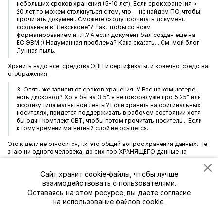
небольших сроков хранения (5-10 лет). Если срок хранения >
20 лет, то можем столкнуться с тем, что: - не найдем ПО, чтобы
прочитать документ. Сможете сходу прочитать документ,
созданный в "Лексиконе"? Так, чтобы со всем
форматированием и т.п.? А если документ был создан еще на
ЕС ЭВМ ;) Надуманная проблема? Кака сказать... См. мой блог
Лунная пыль.
Хранить надо все: средства ЭЦП и сертификаты, и конечно средства
отображения.
3. Опять же зависит от сроков хранения. У Вас на комьютере
есть дисковод? Хотя бы на 3.5", я не говорю уже про 5.25" или
экзотику типа магнитной ленты? Если хранить на оригинальных
носителях, придется поддерживать в рабочем состоянии хотя
бы один комплект СВТ, чтобы потом прочитать носитель... Если
к тому времени магнитный слой не осыпется..
Это к делу не относится, т.к. это общий вопрос хранения данных. Не
знаю ни одного человека, до сих пор ХРАНЯЩЕГО данные на
дискетах (без резервирования).
Сайт хранит cookie-файлы, чтобы лучше
4. Организационными мерами: комиссии, протоколы и т.п. Если
все миграционные действия были произведены в соответствии
взаимодействовать с пользователями.
с регламентом, и миграция подтверждена документально, то
Оставаясь на этом ресурсе, вы даете согласие
какие могут быть основания не доверять новым документам?
на использование файлов cookie.
Для копий может быть.