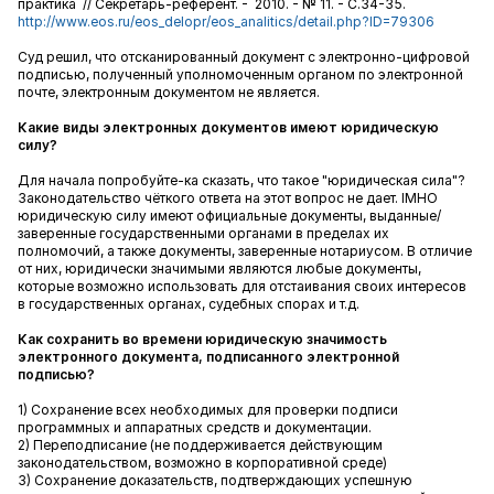
практика // Секретарь-референт. - 2010. - № 11. - С.34-35.
http://www.eos.ru/eos_delopr/eos_analitics/detail.php?ID=79306
Суд решил, что отсканированный документ с электронно-цифровой
подписью, полученный уполномоченным органом по электронной
почте, электронным документом не является.
Какие виды электронных документов имеют юридическую
силу?
Для начала попробуйте-ка сказать, что такое "юридическая сила"?
Законодательство чёткого ответа на этот вопрос не дает. IMHO
юридическую силу имеют официальные документы, выданные/
заверенные государственными органами в пределах их
полномочий, а также документы, заверенные нотариусом. В отличие
от них, юридически значимыми являются любые документы,
которые возможно использовать для отстаивания своих интересов
в государственных органах, судебных спорах и т.д.
Как сохранить во времени юридическую значимость
электронного документа, подписанного электронной
подписью?
1) Сохранение всех необходимых для проверки подписи
программных и аппаратных средств и документации.
2) Переподписание (не поддерживается действующим
законодательством, возможно в корпоративной среде)
3) Сохранение доказательств, подтверждающих успешную