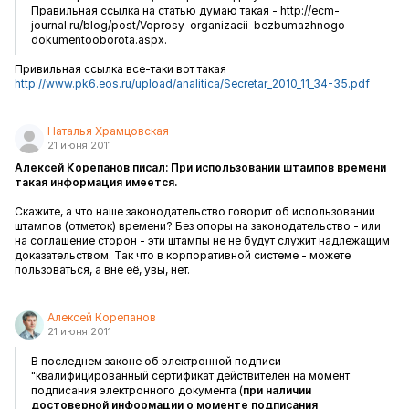
Правильная ссылка на статью думаю такая - http://ecm-
journal.ru/blog/post/Voprosy-organizacii-bezbumazhnogo-
dokumentooborota.aspx.
Привильная ссылка все-таки вот такая
http://www.pk6.eos.ru/upload/analitica/Secretar_2010_11_34-35.pdf
Наталья Храмцовская
21 июня 2011
Алексей Корепанов писал: При использовании штампов времени
такая информация имеется.
Скажите, а что наше законодательство говорит об использовании
штампов (отметок) времени? Без опоры на законодательство - или
на соглашение сторон - эти штампы не не будут служит надлежащим
доказательством. Так что в корпоративной системе - можете
пользоваться, а вне её, увы, нет.
Алексей Корепанов
21 июня 2011
В последнем законе об электронной подписи
"квалифицированный сертификат действителен на момент
подписания электронного документа (
при наличии
достоверной информации о моменте подписания