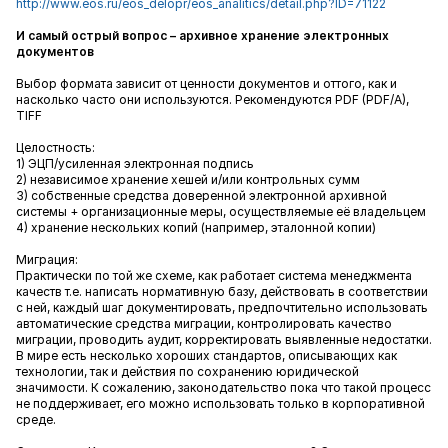
http://www.eos.ru/eos_delopr/eos_analitics/detail.php?ID=71122
И самый острый вопрос – архивное хранение электронных
документов
Выбор формата зависит от ценности документов и оттого, как и
насколько часто они используются. Рекомендуются PDF (PDF/A),
TIFF
Целостность:
1) ЭЦП/усиленная электронная подпись
2) независимое хранение хешей и/или контрольных сумм
3) собственные средства доверенной электронной архивной
системы + организационные меры, осуществляемые её владельцем
4) хранение нескольких копий (например, эталонной копии)
Миграция:
Практически по той же схеме, как работает система менеджмента
качеств т.е. написать нормативную базу, действовать в соответствии
с ней, каждый шаг документировать, предпочтительно использовать
автоматические средства миграции, контролировать качество
миграции, проводить аудит, корректировать выявленные недостатки.
В мире есть несколько хороших стандартов, описывающих как
технологии, так и действия по сохранению юридической
значимости. К сожалению, законодательство пока что такой процесс
не поддерживает, его можно использовать только в корпоративной
среде.