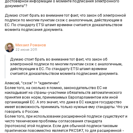
достоверной информации о моменте подписания электронного
документа"?
Думаю стоит брать во внимание тот факт, что закон об электронной
подписи по многим пунктам схож с аналогичным, действующим в
ЕС. По стандарту ETSI штамп времени считается доказательством
момента подписания документа.
Михаил Романов
22 июня 2011
Думаю стоит брать во внимание тот факт, что закон об
электронной подписи по многим пунктам схож с аналогичным,
действующим в ЕС. По стандарту ETSI штамп времени
считается доказательством момента подписания документа.
Алексей, "схож" != "идентичен".
Более того, на сколько я помню, законодательство ЕС не
накладывает на страны-участники обязательств автоматического
принятия всех норм, принимаемых Европарламентом или иной
организацией ЕС. А это значит, что даже в ЕС каждое государство
имеет возможность принимать только нужные ему стандарты. Что уж
говорить о России.
Более того, при использовании расширенной подписи существуют и
чисто технические проблемы согласования стандарта
(протокола) этой подписи. Если для обычной подписи таковым
практически повсеместно является PKCS#7, то для расширенной -