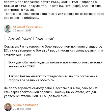
просто море вариантов: тот же PKCS, CAdES, PAdES (правда он
только для PDF-документов, но зато ISO-стандарт), XAdES и еще
наберется, я думаю.
Так что без технического стандарта или явного соглашения сторон
все равно не обойтись.
Алексей Корепанов
22 июня 2011
Алексей, "схож" != "идентичен".
Согласен. Я и не говорил о безоговорочном принятии стандартов
ЕС, а лишь говорил о большой вероятности их использования, или
скорее адаптации.
Если для обычной подписи таковым практически повсеместно
является PKCS#7
Так что без технического стандарта или явного соглашения
сторон все равно не обойтись.
Вы противоречите самому себе. Насколько я знаю, сейчас нет
стандарта электронной подписи. Почему Вы считаете, что для
усовершенствованной ЭП он должен быть?
Михаил Романов
22 июня 2011