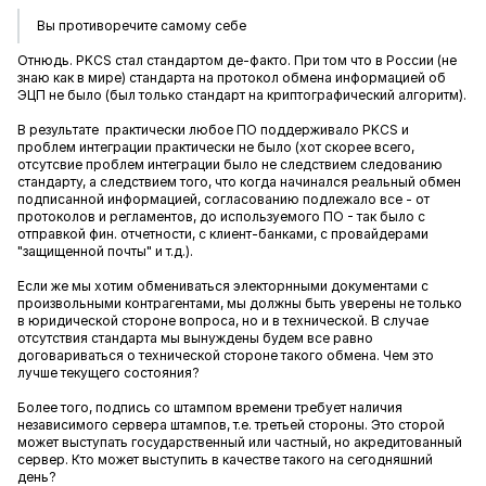
Вы противоречите самому себе
Отнюдь. PKCS стал стандартом де-факто. При том что в России (не
знаю как в мире) стандарта на протокол обмена информацией об
ЭЦП не было (был только стандарт на криптографический алгоритм).
В результате практически любое ПО поддерживало PKCS и
проблем интеграции практически не было (хот скорее всего,
отсутсвие проблем интеграции было не следствием следованию
стандарту, а следствием того, что когда начинался реальный обмен
подписанной информацией, согласованию подлежало все - от
протоколов и регламентов, до используемого ПО - так было с
отправкой фин. отчетности, с клиент-банками, с провайдерами
"защищенной почты" и т.д.).
Если же мы хотим обмениваться электорнными документами с
произвольными контрагентами, мы должны быть уверены не только
в юридической стороне вопроса, но и в технической. В случае
отсутствия стандарта мы вынуждены будем все равно
договариваться о технической стороне такого обмена. Чем это
лучше текущего состояния?
Более того, подпись со штампом времени требует наличия
независимого сервера штампов, т.е. третьей стороны. Это сторой
может выступать государственный или частный, но акредитованный
сервер. Кто может выступить в качестве такого на сегодняшний
день?