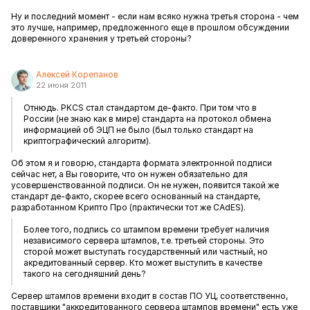
Ну и последний момент - если нам всяко нужна третья сторона - чем
это лучше, например, предложенного еще в прошлом обсуждении
доверенного хранения у третьей стороны?
Алексей Корепанов
22 июня 2011
Отнюдь. PKCS стал стандартом де-факто. При том что в
России (не знаю как в мире) стандарта на протокол обмена
информацией об ЭЦП не было (был только стандарт на
криптографический алгоритм).
Об этом я и говорю, стандарта формата электронной подписи
сейчас нет, а Вы говорите, что он нужен обязательно для
усовершенствованной подписи. Он не нужен, появится такой же
стандарт де-факто, скорее всего основанный на стандарте,
разработанном Крипто Про (практически тот же CAdES).
Более того, подпись со штампом времени требует наличия
независимого сервера штампов, т.е. третьей стороны. Это
сторой может выступать государственный или частный, но
акредитованный сервер. Кто может выступить в качестве
такого на сегодняшний день?
Сервер штампов времени входит в состав ПО УЦ, соответственно,
поставщики "аккредитованного сервера штампов времени" есть уже