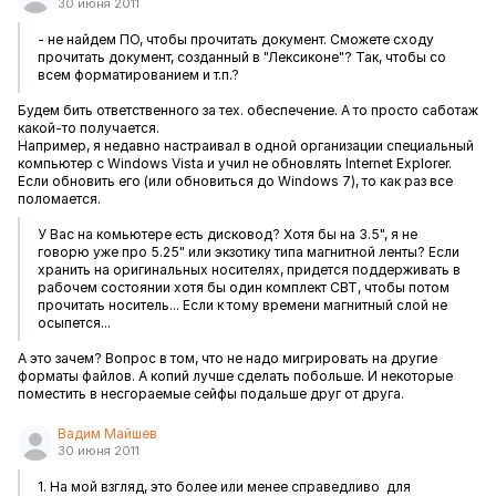
30 июня 2011
- не найдем ПО, чтобы прочитать документ. Сможете сходу
прочитать документ, созданный в "Лексиконе"? Так, чтобы со
всем форматированием и т.п.?
Будем бить ответственного за тех. обеспечение. А то просто саботаж
какой-то получается.
Например, я недавно настраивал в одной организации специальный
компьютер с Windows Vista и учил не обновлять Internet Explorer.
Если обновить его (или обновиться до Windows 7), то как раз все
поломается.
У Вас на комьютере есть дисковод? Хотя бы на 3.5", я не
говорю уже про 5.25" или экзотику типа магнитной ленты? Если
хранить на оригинальных носителях, придется поддерживать в
рабочем состоянии хотя бы один комплект СВТ, чтобы потом
прочитать носитель... Если к тому времени магнитный слой не
осыпется...
А это зачем? Вопрос в том, что не надо мигрировать на другие
форматы файлов. А копий лучше сделать побольше. И некоторые
поместить в несгораемые сейфы подальше друг от друга.
Вадим Майшев
30 июня 2011
1. На мой взгляд, это более или менее справедливо для