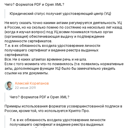
Чего? Форматов PDF и Open XML?
Юридический статус получает удостоверяющий центр (УЦ)
Не могу сказать точно какими актами регулируется деятельность УЦ
в России, но на сколько помню по состянию на несколько лет назад
(когда я изучал вопрос) под УЦ всеми понимался только орган
(организация) обеспечивающая выдачу и подтверждение
подлинности сертификатов.
Т.е. в их обязанность входила удостоверение личности
получавшего сертификат и ведение реестра выданных
сертификатов.
Все. Ни о каких штампах времени речь и не шла.
Если с того момента что-то поменялось (т.е. появились нормативные
акты, дополняющие функции УЦ) было бы замечательно увидеть
ссылки на эти документы.
Алексей Корепанов
22 июня 2011
Чего? Форматов PDF и Open XML?
Примеры использования форматов усовершенстованной подписи в
России, кроме той, что используется Крипто Про.
Т.е. в их обязанность входила удостоверение личности
получавшего сертификат и ведение реестра выданных