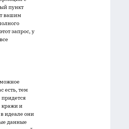
ный пункт
ет вашим
полного
тот запрос, у
все
зможное
 есть, тем
м придется
ю кражи и
в идеале они
ные данные