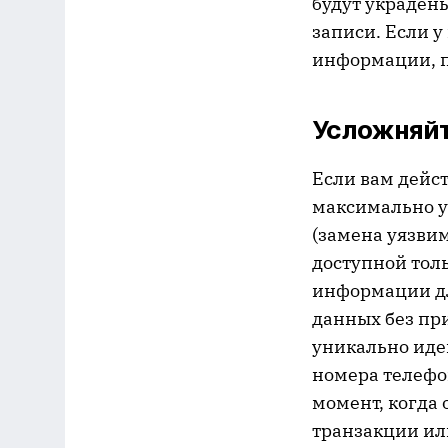
будут украден
записи. Если у
информации, п
Усложняй
Если вам дейс
максимально у
(замена уязви
доступной тол
информации дл
данных без пр
уникально иде
номера телефон
момент, когда
транзакции ил