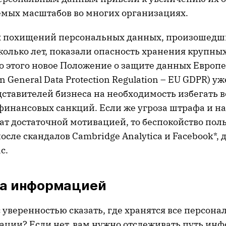
мых масштабов во многих организациях.
 похищений персональных данных, произошедш
колько лет, показали опасность хранения крупны
до этого новое Положение о защите данных Европ
n General Data Protection Regulation – EU GDPR) у
ставителей бизнеса на необходимость избегать
финансовых санкций. Если же угроза штрафа и 
ат достаточной мотивацией, то беспокойство пол
сле скандалов Cambridge Analytica и Facebook*,
с.
за информацией
 уверенностью сказать, где хранятся все персон
ации? Если нет, вам нужно отслеживать путь ин