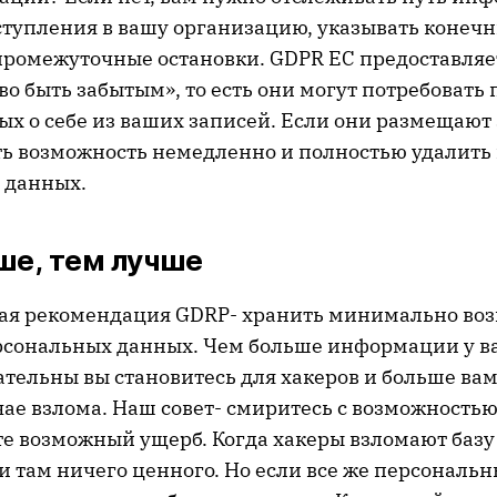
ступления в вашу организацию, указывать конеч
промежуточные остановки. GDPR ЕС предоставля
о быть забытым», то есть они могут потребовать 
х о себе из ваших записей. Если они размещают э
ть возможность немедленно и полностью удалить 
 данных.
ше, тем лучше
ая рекомендация GDRP- хранить минимально во
рсональных данных. Чем больше информации у вас
ательны вы становитесь для хакеров и больше ва
чае взлома. Наш совет- смиритесь с возможность
 возможный ущерб. Когда хакеры взломают базу 
и там ничего ценного. Но если все же персональ