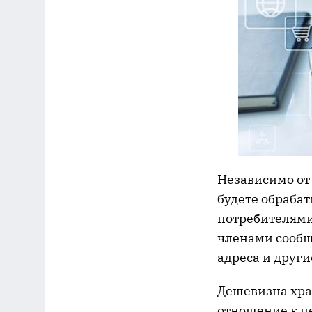
Независимо от 
будете обраба
потребителями
членами сообще
адреса и друг
Дешевизна хра
отношение к п