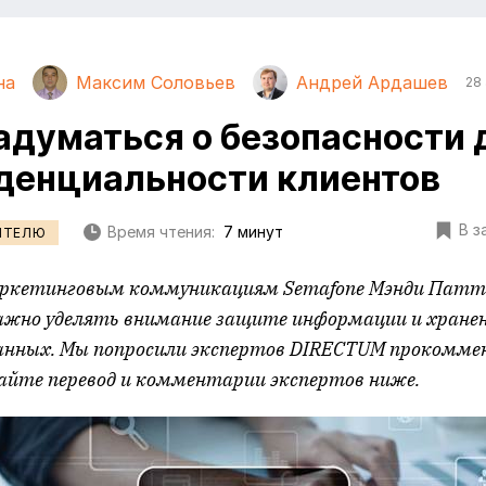
на
Максим Соловьев
Андрей Ардашев
28 
адуматься о безопасности
денциальности клиентов
В з
Время чтения:
7 минут
ИТЕЛЮ
ркетинговым коммуникациям Semafone Мэнди Патте
важно уделять внимание защите информации и хране
анных. Мы попросили экспертов
DIRECTUM
прокоммен
йте перевод и комментарии экспертов ниже.