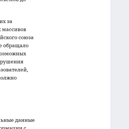
их за
х массивов
ейского союза
же обращало
 возможных
нарушения
ьзователей,
 должно
альные данные
формации с