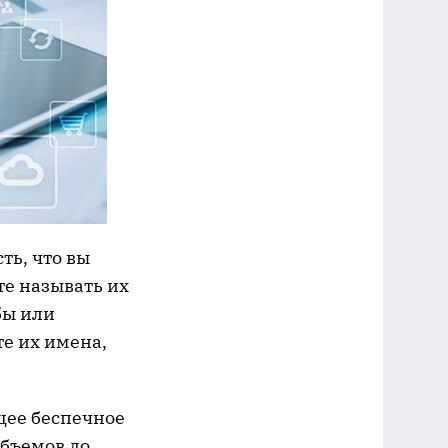
ть, что вы
те называть их
бы или
те их имена,
щее беспечное
бъемов до