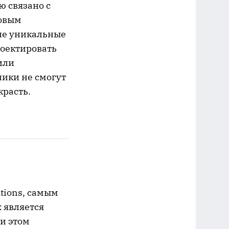
ю связано с
новым
не уникальные
роектировать
или
ики не смогут
красть.
tions, самым
 является
ри этом