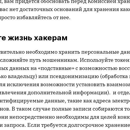
ы, вам придется обосновать перед Комиссией хра
 вас нет достаточных оснований для хранения ка
росто избавляйтесь от нее.
те жизнь хакерам
твительно необходимо хранить персональные да
сложняйте путь мошенникам. Используйте токе
мых данных на «подставные» с возможностью вос
ько владельцу) или псевдонимизацию (обработка
я исключения возможности установить взаимоз
ивлечения дополнительной информации). и отде
нтифицируемые данные, такие как адреса электр
ов. В таком случае полные записи собираются тол
 они непосредственно необходимы для целей кон
и запроса. Если требуется долгосрочное хранени