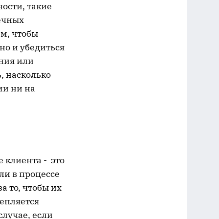
ости, такие
ечных
ем, чтобы
но и убедиться
ения или
, насколько
ми ни на
 клиента - это
ли в процессе
а то, чтобы их
репляется
случае, если