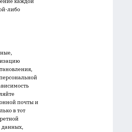
нение каждой
кой-либо
нные,
низацию
становления,
 персональной
ависимость
ляйте
онной почты и
ько в тот
кретной
е данных,