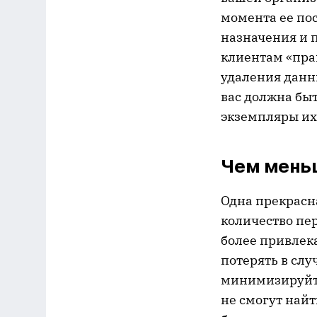
момента ее по
назначения и 
клиентам «прав
удаления данны
вас должна бы
экземпляры их
Чем мень
Одна прекрасн
количество пе
более привлек
потерять в слу
минимизируйте
не смогут найт