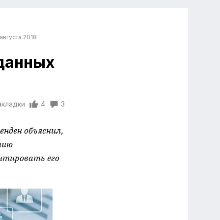
августа 2018
 данных
акладки
4
3
нден объяснил,
нию
тировать его