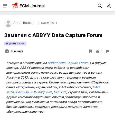
Антон Волков
21 марта 2014
Заметки с ABBYY Data Capture Forum
IT-ДИРЕКТОРУ
1
8 минут
19 марта в Москве прошел
ABBYY Data Capture Forum
. На форуме
спикеры
ABBYY подвели итоги работы на российском
корпоративном рынке потокового ввода документов и данных
России в 2013 году, а также озвучили тенденции развития
потокового ввода в стране. Кроме того, представители Сбербанка,
банка «Открытие», «Транснефти», ОАО «МРСК Сибири»,
ОАО
«Э.ОН Россия»
,
КЭС Холдинга
,
СИБУРа
, «Трансаэро», «Автомир» и
других компаний поделились опытом реализации проектов и
рассказали, как с помощью потокового ввода оптимизировать
бизнес-процессы, сократить расходы и повысить качество
обслуживания клиентов.