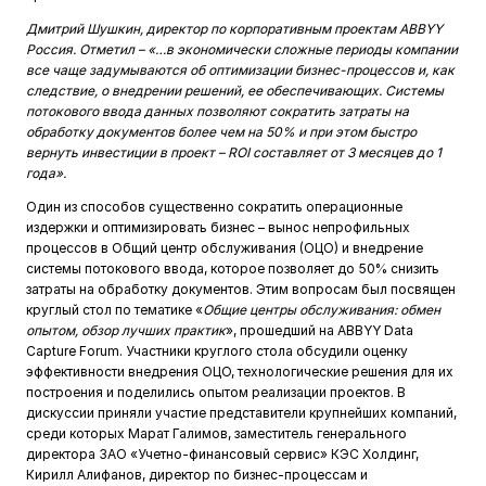
Дмитрий Шушкин, директор по корпоративным проектам
ABBYY
Россия. Отметил – «…в экономически сложные периоды компании
все чаще задумываются об оптимизации бизнес-процессов и, как
следствие, о внедрении решений, ее обеспечивающих. Системы
потокового ввода данных позволяют сократить затраты на
обработку документов более чем на 50% и при этом быстро
вернуть инвестиции в проект –
ROI составляет от 3 месяцев до 1
года».
Один из способов существенно сократить операционные
издержки и оптимизировать бизнес – вынос непрофильных
процессов в Общий центр обслуживания (ОЦО) и внедрение
системы потокового ввода, которое позволяет до 50% снизить
затраты на обработку документов. Этим вопросам был посвящен
круглый стол по тематике «
Общие центры обслуживания: обмен
опытом, обзор лучших практик
», прошедший на ABBYY Data
Capture Forum. Участники круглого стола обсудили оценку
эффективности внедрения ОЦО, технологические решения для их
построения и поделились опытом реализации проектов. В
дискуссии приняли участие представители крупнейших компаний,
среди которых Марат Галимов, заместитель генерального
директора ЗАО «Учетно-финансовый сервис» КЭС Холдинг,
Кирилл Алифанов, директор по бизнес-процессам и