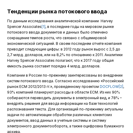
Тенденции рынка потокового ввода
По данным исследования аналитической компании Harvey
Spencer Associates
[1]
, в последние годы на мировом рынке
потокового ввода документов и данных было отмечено
сокращение темпов роста, что связано с общемировой
экономической ситуацией. В своем последнем отчете компания
приводит следующие цифры: в 2012 году рынок вырос с 2,5 до
2,7 млрд. долларов, или на 8,2% по отношению к 2011. Аналитики
Harvey Spencer Associates полагают, что к 2017 году общая
емкость рынка составит порядка 4 млрд. долларов.
Компании в России по-прежнему заинтересованы во внедрении
систем потокового ввода. Согласно исследованию «Российский
рынок ЕСМ 2012/2013 гг.», проведенному проектом
DOCFLOW
[2]
,
93% компаний планируют расходы в области ECM. Из них 90%
собираются переводить документы в электронный вид, и 78% –
внедрять решения для ввода информации на базе технологий
распознавания текста. Для организаций по-прежнему актуальны
задачи по автоматизации обработки различных клиентских
документов, ввод данных в учетные системы и систему
электронного документооборота, а также оцифровка бумажного
архива.