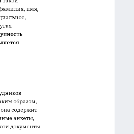
 такой
 фамилия, имя,
оциальное,
угая
упность
вляется
рудников
аким образом,
о она содержит
чные анкеты,
а эти документы