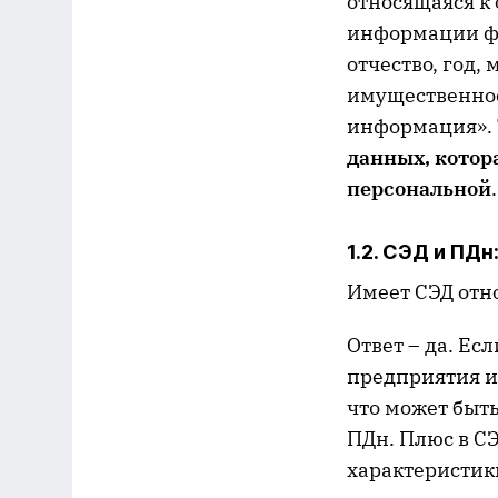
относящаяся к
информации фи
отчество, год,
имущественное
информация». Т
данных, котор
персональной
.
1.2. СЭД и ПДн
Имеет СЭД отн
Ответ – да. Ес
предприятия и 
что может быть
ПДн. Плюс в СЭ
характеристики