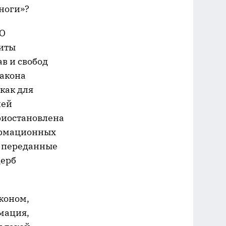
 ноги»?
«О
щиты
в и свобод
закона
как для
лей
риостановлена
ормационных
ь переданные
щерб
аконом,
мация,