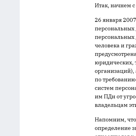
Итак, начнем с
26 января 2007
персональных 
персональных д
человека и гр
предусмотрена
юридических, 
организаций),
по требованию
систем персон
им ПДн от угро
владельцам эт
Напомним, что
определение з