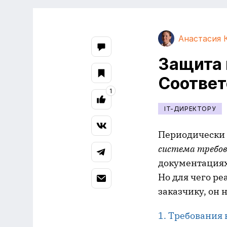
Анастасия 
Защита 
Соответ
1
IT-ДИРЕКТОРУ
Периодически 
система
требов
документациях
Но для чего р
заказчику, он 
1. Требования 