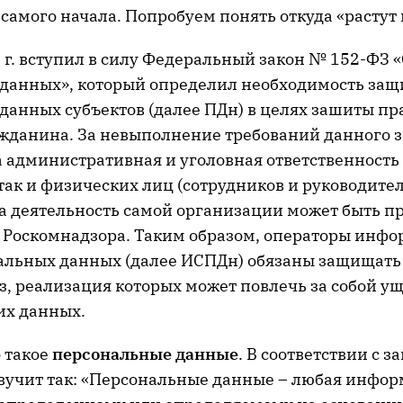
 самого начала. Попробуем понять откуда «растут
 г. вступил в силу Федеральный закон № 152-ФЗ 
данных», который определил необходимость за
анных субъектов (далее ПДн) в целях зашиты пра
ажданина. За невыполнение требований данного 
 административная и уголовная ответственность 
так и физических лиц (сотрудников и руководите
 а деятельность самой организации может быть п
 Роскомнадзора. Таким образом, операторы инф
альных данных (далее ИСПДн) обязаны защищат
з, реализация которых может повлечь за собой у
их данных.
 такое
персональные данные
. В соответствии с з
вучит так: «Персональные данные – любая инфор