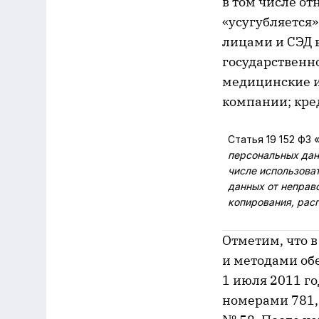
в том числе от
«усугубляется
лицами и СЭД в
государственно
медицинские и
компании; кред
Статья 19 152 ФЗ 
персональных дан
числе использова
данных от неправо
копирования, рас
Отметим, что 
и методами об
1 июля 2011 г
номерами 781,