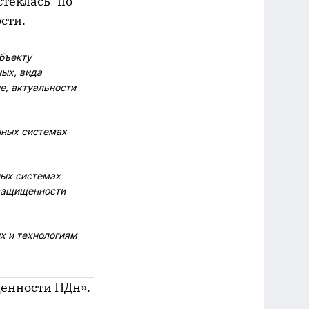
стеклась" по
сти.
бъекту
ых, вида
е, актуальности
нных системах
ных системах
 защищенности
х и технологиям
щенности ПДн».