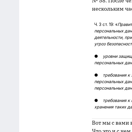
№ 58. После чег
нескольким ча
Ч. 3 ст. 19: «
Правит
персональных дан
деятельности, пр
угроз безопаснос
●
уровни защищ
персональных данн
●
требования к
персональных дан
персональных дан
●
требования к
хранения таких д
Вот мы с вами
Что это и с чем