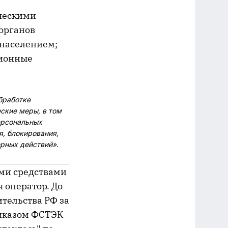
ическими
 органов
 населением;
ционные
бработке
ские меры, в том
ерсональных
я, блокирования,
рных действий».
ыми средствами
 оператор. До
тельства РФ за
риказом ФСТЭК