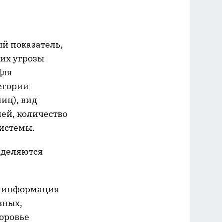
й показатель,
их угрозы
Для
егории
иц), вид
ей, количество
системы.
зделяются
я информация
зных,
оровье