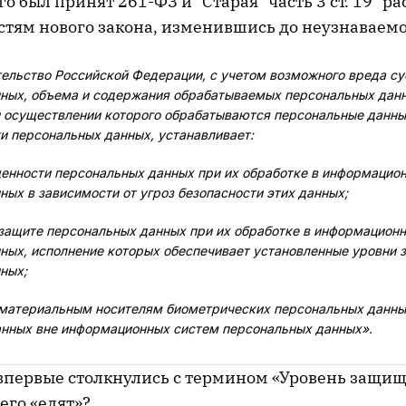
о был принят 261-ФЗ и "Старая" часть 3 ст. 19 "ра
стям нового закона, изменившись до неузнаваемо
ельство Российской Федерации, с учетом возможного вреда су
ных, объема и содержания обрабатываемых персональных данн
и осуществлении которого обрабатываются персональные данны
ти персональных данных, устанавливает:
енности персональных данных при их обработке в информацио
ых в зависимости от угроз безопасности этих данных;
 защите персональных данных при их обработке в информацион
ных, исполнение которых обеспечивает установленные уровни
ных;
 материальным носителям биометрических персональных данны
анных вне информационных систем персональных данных».
 впервые столкнулись с термином «Уровень защи
 его «едят»?