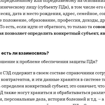
 определенному или определяемому на основании
зическому лицу (субъекту ПДн), в том числе его
 месяц, дата и место рождения, адрес, семейное, с
 положение, образование, профессия, доходы, др
о есть, если идти от обратного, то только та
совок
ая позволяет определить конкретный субъект, я
: есть ли взаимосвязь?
ошение к проблеме обеспечения защиты ПДн?
ли СЭД содержит в своем составе справочники сот
контрагентов, и эти данные хранятся в системе т
 определен конкретный субъект, это означает, чт
Д также могут храниться и обрабатываться разли
, персональные дела, истории болезней и т.д. – 