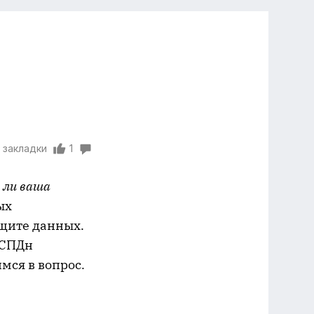
 закладки
1
 ли ваша
ых
щите данных.
ИСПДн
имся в вопрос.