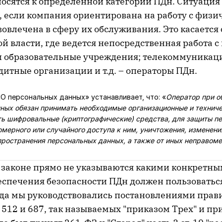
носятся к определенной категории ПДн. Ситуация
», если компания ориентирована на работу с физ
овлечена в сферу их обслуживания. Это касается
й власти, где ведется непосредственная работа с
 образовательные учреждения; телекоммуника
итные организации и т.д. – операторы ПДн.
«О персональных данных» устанавливает, что: «
Оператор при о
ных обязан принимать необходимые организационные и техниче
ть шифровальные (криптографические) средства, для защиты п
мерного или случайного доступа к ним, уничтожения, изменени
пространения персональных данных, а также от иных неправоме
в законе прямо не указываются какими конкретн
еспечения безопасности ПДн должен пользоваться
ода мы руководствовались постановлениями прави
 512 и 687, так называемых "приказом Трех" и п