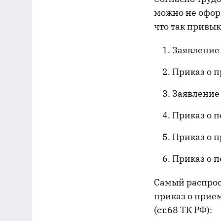
можно не офор
что так привык
Заявление 
Приказ о п
Заявление 
Приказ о п
Приказ о п
Приказ о п
Самый распрос
приказ о прием
(ст.68 ТК РФ):