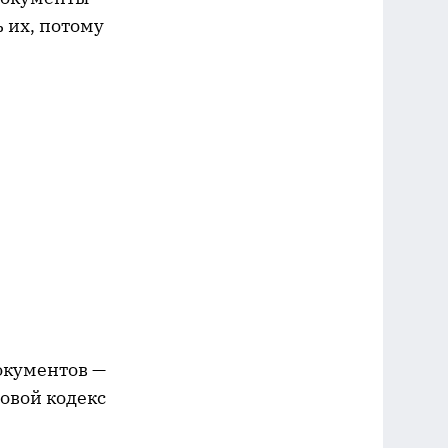
 их, потому
окументов —
довой кодекс