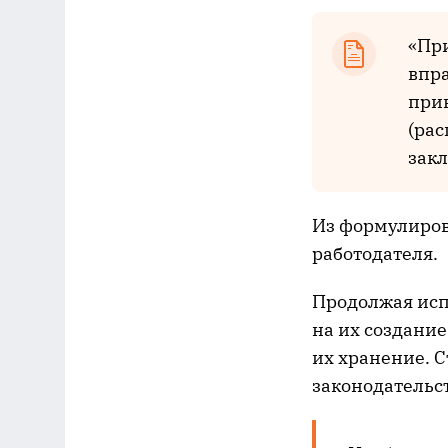
«При
впра
прик
(рас
закл
Из формулировк
работодателя.
Продолжая исп
на их создание
их хранение. 
законодательст