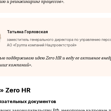
ю и реинжиниринг процессов».
Татьяна Горловская
заместитель генерального директора по управлению перс
АО «Группа компаний Нацпроектстрой»
ью поддерживаю идею Zero HR и веду ее активное внед
аших компаний».
» Zero HR
бязательных документов
овому законодательству РФ, некоторые кадровые 