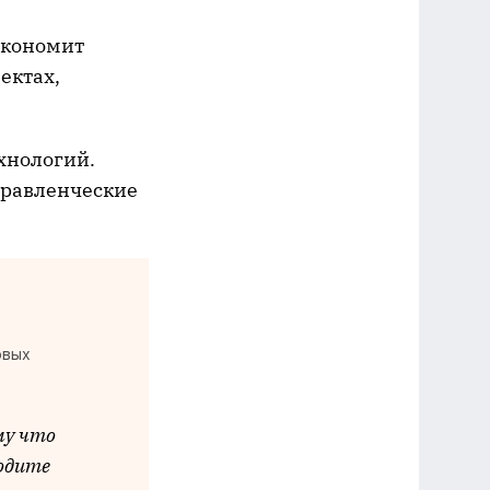
экономит
ектах,
хнологий.
правленческие
овых
му что
водите