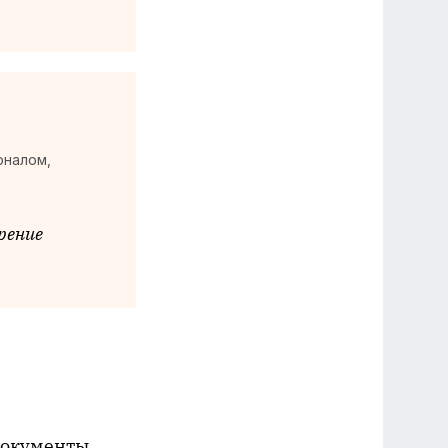
оналом,
рение
документы