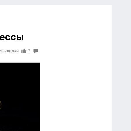
цессы
 закладки
2