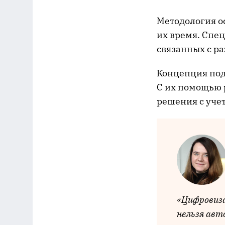
Методология о
их время. Спе
связанных с р
Концепция под
С их помощью 
решения с уче
«Цифровиза
нельзя авт