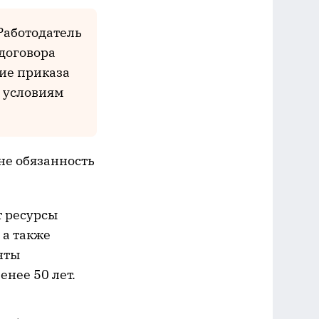
Работодатель
договора
ние приказа
ь условиям
 не обязанность
т ресурсы
 а также
нты
енее 50 лет.