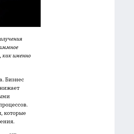
получения
раммное
, как именно
а. Бизнес
снижает
ными
процессов.
, которые
ения.