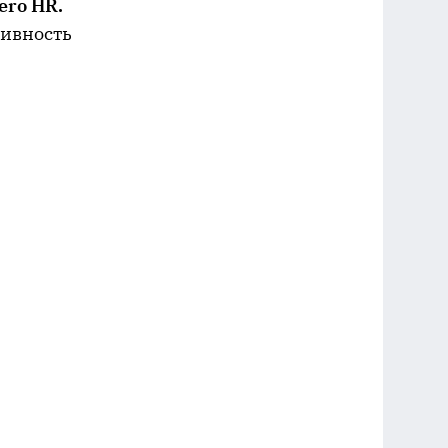
ero HR.
тивность