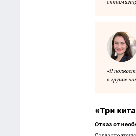
оптимизаци
«Я полност
в группе н
«Три кита
Отказ от нео
Согласно труд