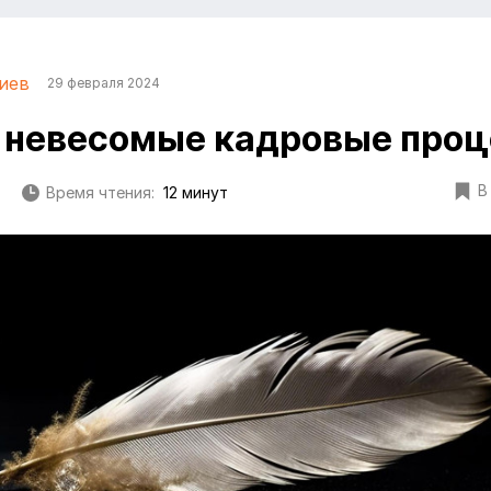
иев
29 февраля 2024
: невесомые кадровые про
В
Время чтения:
12 минут