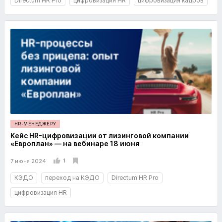
Directum HR Pro
цифровизация HR
цифровизация кадров
HR-МЕНЕДЖЕРУ
Кейс HR-цифровизации от лизинговой компании
«Европлан» — на вебинаре 18 июня
1
7 июня 2024
КЭДО
переход на КЭДО
Directum HR Pro
цифровизация HR