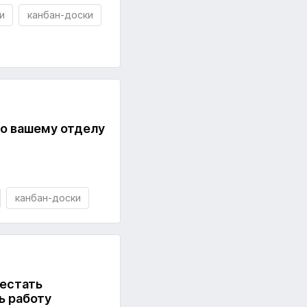
и
канбан-доски
го вашему отделу
канбан-доски
рестать
ь работу