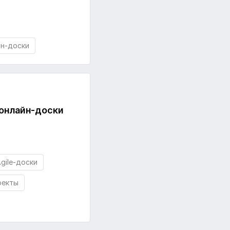
ан-доски
 онлайн-доски
gile-доски
оекты