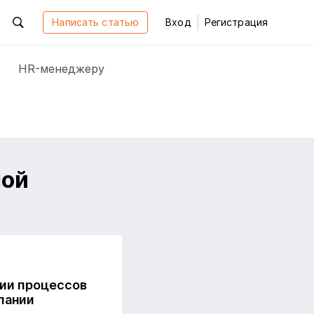
Написать статью
Вход
Регистрация
HR-менеджеру
шой
ции процессов
пании