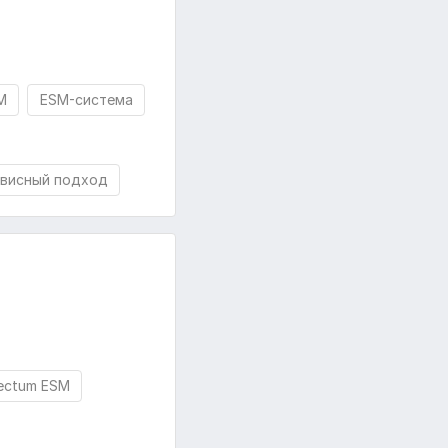
M
ESM-система
висный подход
rectum ESM