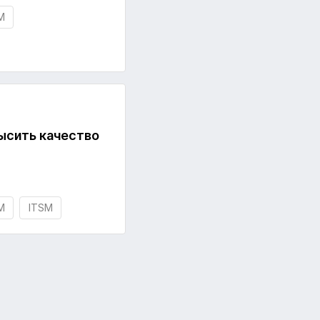
M
ысить качество
M
ITSM