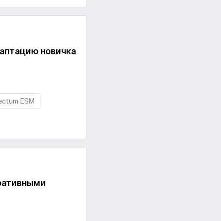
даптацию новичка
rectum ESM
оративными